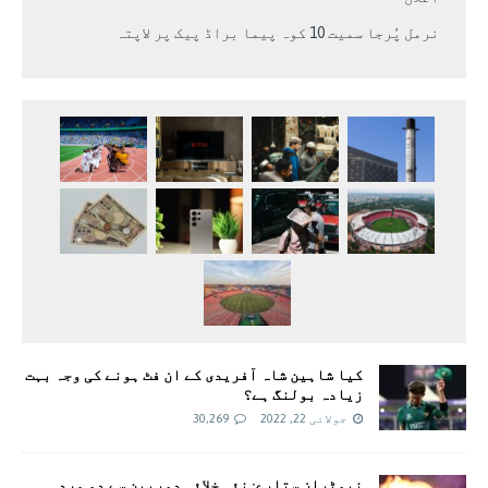
نرمل پُرجا سمیت 10 کوہ پیما براڈ پیک پر لاپتہ
کیا شاہین شاہ آفریدی کے ان فٹ ہونے کی وجہ بہت
زیادہ بولنگ ہے؟
جولائی 22, 2022
30,269
نیوٹران ستارے: نئی خلائی دوربین سے دو مردہ