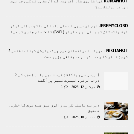
ROMANHOT
کیا شاہین شاہ آفریدی کے ان فٹ ہونے کی وجہ بہت
زیادہ بولنگ ہے؟
JEREMYCLORD
ایس ای سی پی نے علی بابا کی ملکیت والی کوکو
ٹیک پاکستان کو بائی نو پے لیٹر (BNPL) کا لائسنس جاری کر دیا
NIKITAHOT
امريکہ نے پاکستان میں ویکسینیشن کیلئے اضافی 2
کروڑ ڈالر کا وعدہ کیا ہے، وفاقی وزیر صحت
آئی سی سی رینکنگ؛ ٹیسٹ میں بابر اعظم کی 2
درجہ ترقی، تیسرے نمبر پر آگئے
جولائی 12, 2023
1
دیر سے ناشتہ کرنے والوں میں جلد موت کا خطرہ:
تحقیق
ستمبر 10, 2025
1