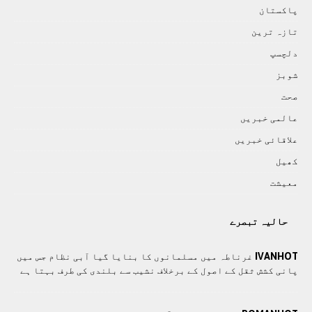
پاکستان
تازہ ترين
دلچسپ
شوبز
صحت
عالمی خبريں
علاقائی خبريں
کھيل
معيشت
حالیہ تبصرے
IVANHOT
غرناطہ میں مسلمانوں کا بنایا گیا آبی نظام جس میں
پانی کشش ثقل کے اصول کے برخلاف نشیب سے بلندی کی طرف بہتا ہے