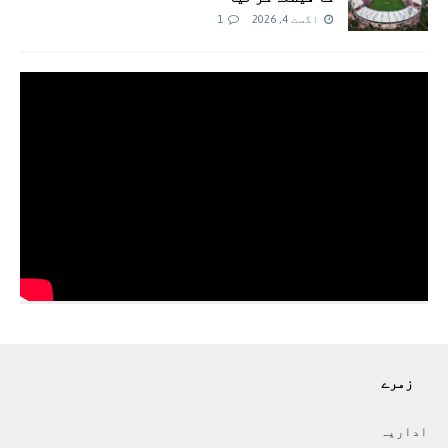
اگست 4, 2026
1
زمرے
اداريہ