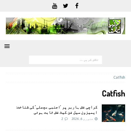
Catfish
Catfish
کراچی فش ہاربر پر ‘اجنبی مچھلی’ کی شناخت:
ایمیزون سیل فن کیٹ فش ثابت ہوئی
جنوری 6, 2026
2