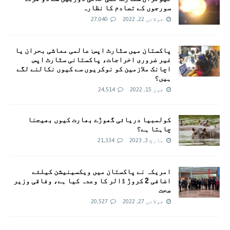
سورجوں کے تصادم کا نظارہ
جولائی 22, 2022
27,040
پاکستان میں سٹارٹ اپس: عالمی معاشی بحران یا
غیر ضروری اخراجات، پاکستانی سٹارٹ اپس
اچانک ملازمین کو نوکریوں سے کیوں نکالنے لگے
ہیں؟
جون 15, 2022
24,514
کولمبیا دریائی گھوڑے بھارت کیوں بھیجنا
چاہتا ہے؟
مارچ 3, 2023
21,334
امريکہ نے پاکستان میں ویکسینیشن کیلئے
اضافی 2 کروڑ ڈالر کا وعدہ کیا ہے، وفاقی وزیر
صحت
جولائی 27, 2022
20,527