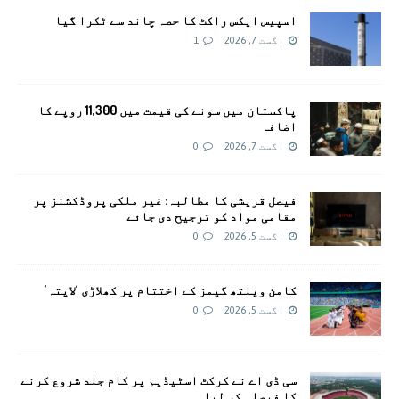
اسپیس ایکس راکٹ کا حصہ چاند سے ٹکرا گیا
اگست 7, 2026
1
پاکستان میں سونے کی قیمت میں 11,300 روپے کا
اضافہ
اگست 7, 2026
0
فیصل قریشی کا مطالبہ: غیر ملکی پروڈکشنز پر
مقامی مواد کو ترجیح دی جائے
اگست 5, 2026
0
کامن ویلتھ گیمز کے اختتام پر کھلاڑی ‘لاپتہ’
اگست 5, 2026
0
سی ڈی اے نے کرکٹ اسٹیڈیم پر کام جلد شروع کرنے
کا فیصلہ کر لیا