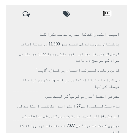
اسپیس ایکس راکٹ کا حصہ چاند سے ٹکرا گیا
پاکستان میں سونے کی قیمت میں 11,300 روپے کا اضافہ
فیصل قریشی کا مطالبہ: غیر ملکی پروڈکشنز پر مقامی
مواد کو ترجیح دی جائے
کامن ویلتھ گیمز کے اختتام پر کھلاڑی ‘لاپتہ’
سی ڈی اے نے کرکٹ اسٹیڈیم پر کام جلد شروع کرنے کا
فیصلہ کر لیا
مشرقی ایشیا ‘بے رحم گرمی’ کی لپیٹ میں
سام سنگ گلیکسی ایس 27 الٹرا سے ایک کیمرا ہٹا دے گا.
امریکی خزانہ نے ین مارکیٹ میں تاریخی مداخلت کی
مردوں کے کرکٹ ورلڈ کپ 2027 کے مقامات اور برانڈ کا
اعلان