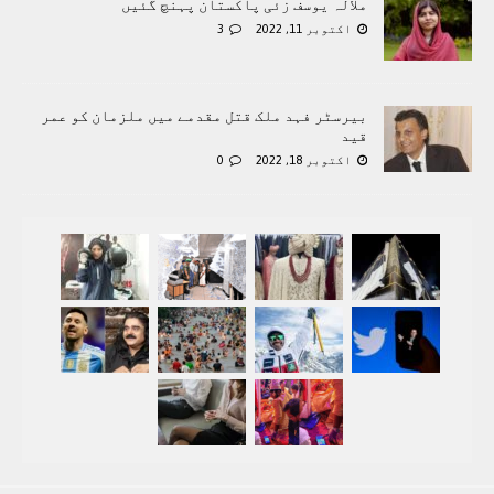
ملالہ یوسف زئی پاکستان پہنچ گئیں
اکتوبر 11, 2022
3
بیرسٹر فہد ملک قتل مقدمے میں ملزمان کو عمر
قید
اکتوبر 18, 2022
0