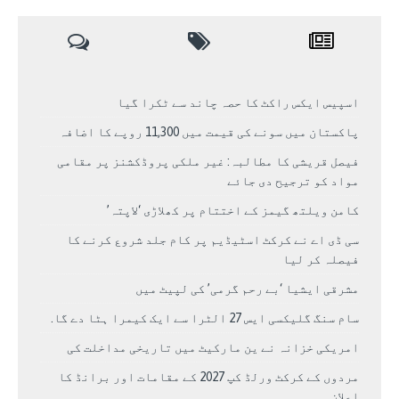
اسپیس ایکس راکٹ کا حصہ چاند سے ٹکرا گیا
پاکستان میں سونے کی قیمت میں 11,300 روپے کا اضافہ
فیصل قریشی کا مطالبہ: غیر ملکی پروڈکشنز پر مقامی
مواد کو ترجیح دی جائے
کامن ویلتھ گیمز کے اختتام پر کھلاڑی ‘لاپتہ’
سی ڈی اے نے کرکٹ اسٹیڈیم پر کام جلد شروع کرنے کا
فیصلہ کر لیا
مشرقی ایشیا ‘بے رحم گرمی’ کی لپیٹ میں
سام سنگ گلیکسی ایس 27 الٹرا سے ایک کیمرا ہٹا دے گا.
امریکی خزانہ نے ین مارکیٹ میں تاریخی مداخلت کی
مردوں کے کرکٹ ورلڈ کپ 2027 کے مقامات اور برانڈ کا
اعلان