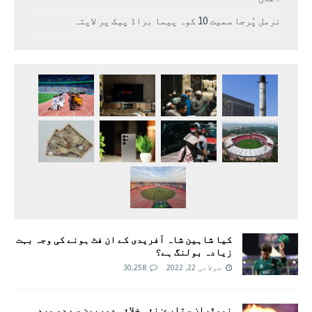
نرمل پُرجا سمیت 10 کوہ پیما براڈ پیک پر لاپتہ
کیا شاہین شاہ آفریدی کے ان فٹ ہونے کی وجہ بہت
زیادہ بولنگ ہے؟
جولائی 22, 2022
30,258
نیوٹران ستارے: نئی خلائی دوربین سے دو مردہ