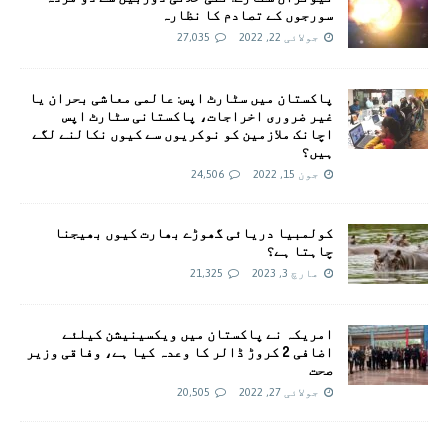
سورجوں کے تصادم کا نظارہ
جولائی 22, 2022
27,035
پاکستان میں سٹارٹ اپس: عالمی معاشی بحران یا
غیر ضروری اخراجات، پاکستانی سٹارٹ اپس
اچانک ملازمین کو نوکریوں سے کیوں نکالنے لگے
ہیں؟
جون 15, 2022
24,506
کولمبیا دریائی گھوڑے بھارت کیوں بھیجنا
چاہتا ہے؟
مارچ 3, 2023
21,325
امريکہ نے پاکستان میں ویکسینیشن کیلئے
اضافی 2 کروڑ ڈالر کا وعدہ کیا ہے، وفاقی وزیر
صحت
جولائی 27, 2022
20,505