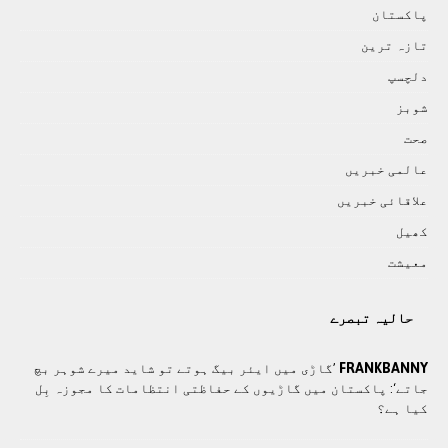
پاکستان
تازہ ترين
دلچسپ
شوبز
صحت
عالمی خبريں
علاقائی خبريں
کھيل
معيشت
حالیہ تبصرے
FRANKBANNY
’گاڑی میں ایئر بیگ ہوتے تو شاید میرے شوہر بچ
جاتے‘: پاکستان میں گاڑیوں کے حفاظتی انتظامات کا مجوزہ بِل
کیا ہے؟