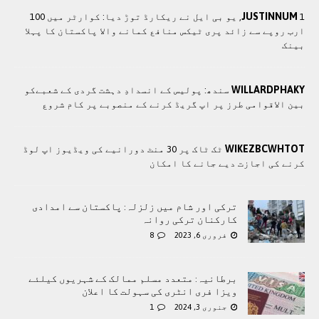
JUSTINNUM
1, یو بی ایل نے ریکارڈ توڑ دیا: کوارٹر میں 100
ارب روپے سے زائد پری ٹیکس منافع کمانے والا پاکستان کا پہلا
بینک
WILLARDPHAKY
سندھ: پوليس کے انسدادِ دہشت گردی کے شعبےکو
بین الاقوامی طرز پر اپ گریڈ کرنے کے منصوبے پر کام شروع
WIKEZBCWHTOT
ٹک ٹاک پر 30 منٹ دورانیے کی ویڈیوز اپ لوڈ
کرنے کی اجازت دیے جانے کا امکان
ترکی اور شام میں زلزلہ: پاکستان سے امدادی
کارکنان ترکی روانہ
فروری 6, 2023
8
برطانیہ: متعدد مسلم ممالک کے شہریوں کیلئے
ویزا فری انٹری کی سہولت کا اعلان
جنوری 3, 2024
1