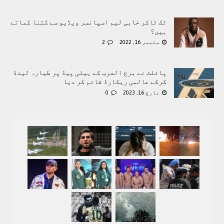
ٹک ٹاکر خابی لیم اسپانسر ویڈیو سے کتنا کماتے
ہیں؟
ستمبر 16, 2022
2
پائلٹ نے برج العرب کے ہیلی پیڈ پر طیارہ لینڈ
کرکے عالمی ریکارڈ قائم کر دیا
مارچ 16, 2023
0