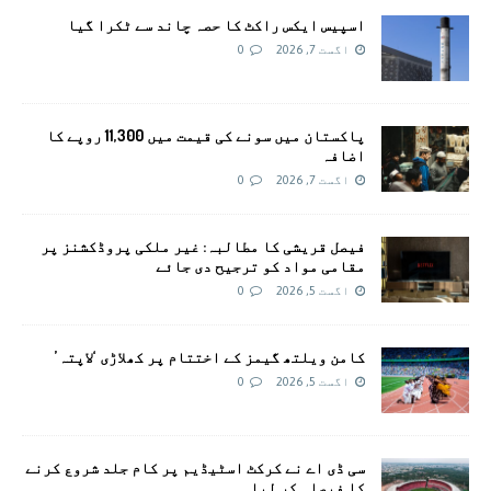
اسپیس ایکس راکٹ کا حصہ چاند سے ٹکرا گیا
اگست 7, 2026
0
پاکستان میں سونے کی قیمت میں 11,300 روپے کا
اضافہ
اگست 7, 2026
0
فیصل قریشی کا مطالبہ: غیر ملکی پروڈکشنز پر
مقامی مواد کو ترجیح دی جائے
اگست 5, 2026
0
کامن ویلتھ گیمز کے اختتام پر کھلاڑی ‘لاپتہ’
اگست 5, 2026
0
سی ڈی اے نے کرکٹ اسٹیڈیم پر کام جلد شروع کرنے
کا فیصلہ کر لیا