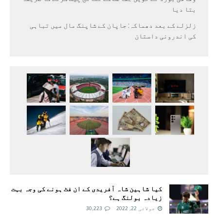
بتا دیا
زلزلے کے بعد دھماکہ: جاپان کے شاپنگ مال میں تباہی
کی اندرونی داستان
کیا شاہین شاہ آفریدی کے ان فٹ ہونے کی وجہ بہت
زیادہ بولنگ ہے؟
جولائی 22, 2022
30,223