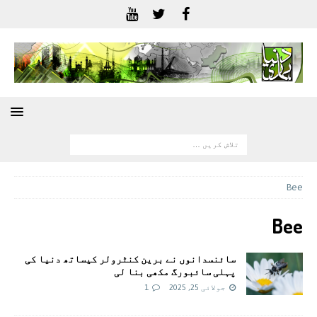
Bee
Bee
سائنسدانوں نے برین کنٹرولر کیساتھ دنیا کی
پہلی سائبورگ مکھی بنا لی
جولائی 25, 2025
1