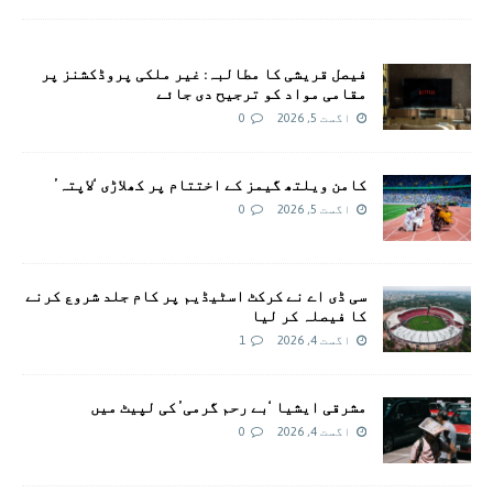
فیصل قریشی کا مطالبہ: غیر ملکی پروڈکشنز پر
مقامی مواد کو ترجیح دی جائے
اگست 5, 2026
0
کامن ویلتھ گیمز کے اختتام پر کھلاڑی ‘لاپتہ’
اگست 5, 2026
0
سی ڈی اے نے کرکٹ اسٹیڈیم پر کام جلد شروع کرنے
کا فیصلہ کر لیا
اگست 4, 2026
1
مشرقی ایشیا ‘بے رحم گرمی’ کی لپیٹ میں
اگست 4, 2026
0