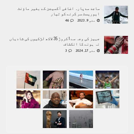
ساجد سدپارہ اضافی آکسیجن کے بغیر ماؤنٹ
ایوریسٹ سر کرنے کو تیار
مئی 9, 2023
46
جہیز کی وجہ سے 1 کروڑ 35 لاکھ لڑکیوں کی شادیاں
نہ ہونے کا انکشاف
مئی 17, 2024
3