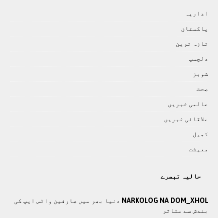
اداريہ
پاکستان
تازہ ترين
دلچسپ
شوبز
صحت
عالمی خبريں
علاقائی خبريں
کھيل
معيشت
حالیہ تبصرے
NARKOLOG NA DOM_XHOL
دنیا بھر میں صارفین واٹس ایپ کی
بندش سے متاثر