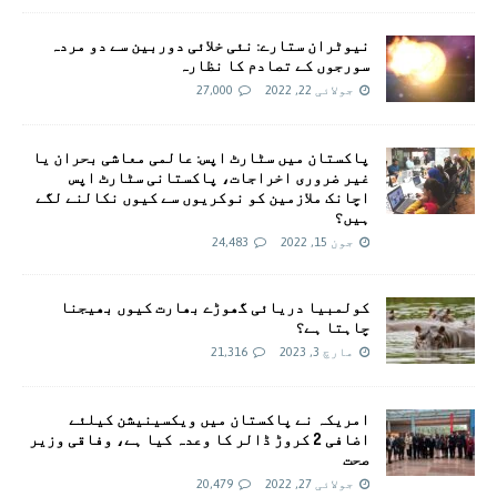
نیوٹران ستارے: نئی خلائی دوربین سے دو مردہ
سورجوں کے تصادم کا نظارہ
جولائی 22, 2022
27,000
پاکستان میں سٹارٹ اپس: عالمی معاشی بحران یا
غیر ضروری اخراجات، پاکستانی سٹارٹ اپس
اچانک ملازمین کو نوکریوں سے کیوں نکالنے لگے
ہیں؟
جون 15, 2022
24,483
کولمبیا دریائی گھوڑے بھارت کیوں بھیجنا
چاہتا ہے؟
مارچ 3, 2023
21,316
امريکہ نے پاکستان میں ویکسینیشن کیلئے
اضافی 2 کروڑ ڈالر کا وعدہ کیا ہے، وفاقی وزیر
صحت
جولائی 27, 2022
20,479