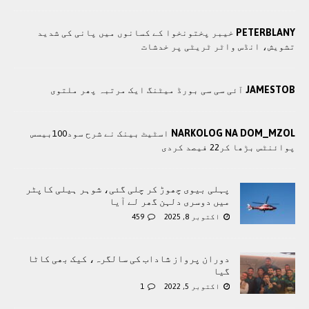
PETERBLANY
خیبر پختونخوا کے کسانوں میں پانی کی شدید
تشویش، انڈس واٹر ٹریٹی پر خدشات
JAMESTOB
آئی سی سی بورڈ میٹنگ ایک مرتبہ پھر ملتوی
NARKOLOG NA DOM_MZOL
اسٹیٹ بینک نے شرح سود100بیسس
پوائنٹس بڑھا کر22 فیصد کردی
پہلی بیوی چھوڑ کر چلی گئی، شوہر ہیلی کاپٹر
میں دوسری دلہن گھر لے آیا
اکتوبر 8, 2025
459
دوران پرواز شاداب کی سالگرہ، کیک بھی کاٹا
گیا
اکتوبر 5, 2022
1