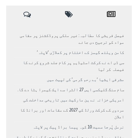
فیصل قریشی کا مطالبہ: غیر ملکی پروڈکشنز پر مقامی
مواد کو ترجیح دی جائے
کامن ویلتھ گیمز کے اختتام پر کھلاڑی ‘لاپتہ’
سی ڈی اے نے کرکٹ اسٹیڈیم پر کام جلد شروع کرنے کا
فیصلہ کر لیا
مشرقی ایشیا ‘بے رحم گرمی’ کی لپیٹ میں
سام سنگ گلیکسی ایس 27 الٹرا سے ایک کیمرا ہٹا دے گا.
امریکی خزانہ نے ین مارکیٹ میں تاریخی مداخلت کی
مردوں کے کرکٹ ورلڈ کپ 2027 کے مقامات اور برانڈ کا
اعلان
نرمل پُرجا سمیت 10 کوہ پیما براڈ پیک پر لاپتہ
وفاقی بورڈ نے نویں جماعت کے نتائج چیک کرنے کا طریقہ