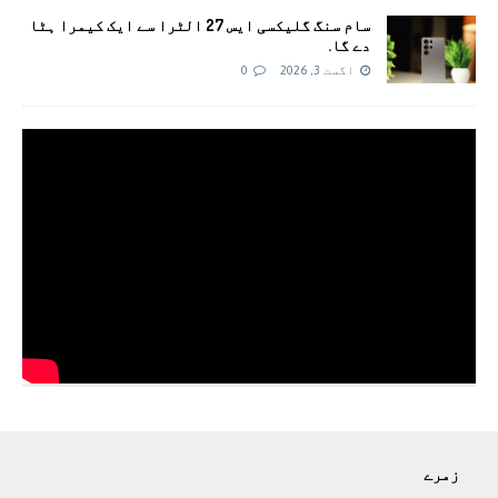
سام سنگ گلیکسی ایس 27 الٹرا سے ایک کیمرا ہٹا
دے گا.
اگست 3, 2026
0
زمرے