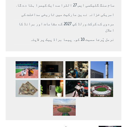
سام سنگ گلیکسی ایس 27 الٹرا سے ایک کیمرا ہٹا دے گا.
امریکی خزانہ نے ین مارکیٹ میں تاریخی مداخلت کی
مردوں کے کرکٹ ورلڈ کپ 2027 کے مقامات اور برانڈ کا
اعلان
نرمل پُرجا سمیت 10 کوہ پیما براڈ پیک پر لاپتہ