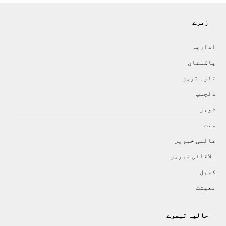
زمرے
اداريہ
پاکستان
تازہ ترين
دلچسپ
شوبز
صحت
عالمی خبريں
علاقائی خبريں
کھيل
معيشت
حالیہ تبصرے