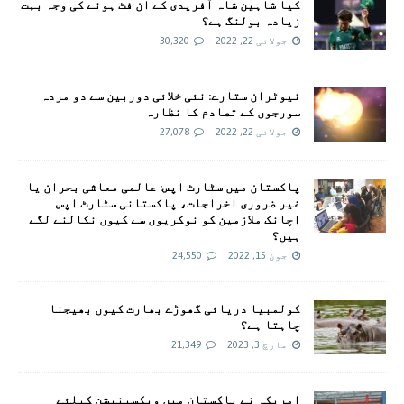
کیا شاہین شاہ آفریدی کے ان فٹ ہونے کی وجہ بہت
زیادہ بولنگ ہے؟
جولائی 22, 2022
30,320
نیوٹران ستارے: نئی خلائی دوربین سے دو مردہ
سورجوں کے تصادم کا نظارہ
جولائی 22, 2022
27,078
پاکستان میں سٹارٹ اپس: عالمی معاشی بحران یا
غیر ضروری اخراجات، پاکستانی سٹارٹ اپس
اچانک ملازمین کو نوکریوں سے کیوں نکالنے لگے
ہیں؟
جون 15, 2022
24,550
کولمبیا دریائی گھوڑے بھارت کیوں بھیجنا
چاہتا ہے؟
مارچ 3, 2023
21,349
امريکہ نے پاکستان میں ویکسینیشن کیلئے