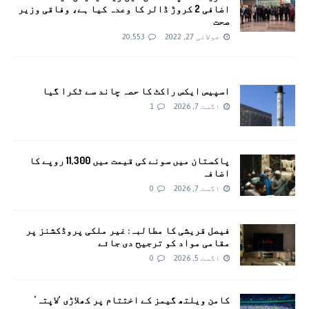
اضافی 2 کروڑ ڈالر کا وعدہ کیا ہے، وفاقی وزیر
صحت
جولائی 27, 2022
20,553
اسپیس ایکس راکٹ کا حصہ چاند سے ٹکرا گیا
اگست 7, 2026
1
پاکستان میں سونے کی قیمت میں 11,300 روپے کا
اضافہ
اگست 7, 2026
0
فیصل قریشی کا مطالبہ: غیر ملکی پروڈکشنز پر
مقامی مواد کو ترجیح دی جائے
اگست 5, 2026
0
کامن ویلتھ گیمز کے اختتام پر کھلاڑی ‘لاپتہ’