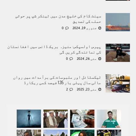
سینٹ کام کی خلیجِ عدن میں ٹینکر شپ پر حوثی
حملے کی تصدیق
جنوری 19, 2024
0
پیرس اولمپکس: منیزہ بریک ڈانس میں افغانستان
کی نمائندگی کریں گی
مئی 26, 2024
0
ٹیکسٹائل اور ملبوسات کی برآمدات میں رواں
مالی سال پہلی بار 1.35 فیصد کمی ریکارڈ
مئی 23, 2025
2