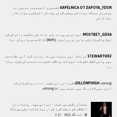
KAPELNICA OT ZAPOYA_FDOR
کشمیری انجینیئر جنھوں نے
پیٹرول مہنگا ہونے کی پیشن گوئی پڑھ کر الیکٹرو سولر کار
بنا ڈالی
MOSTBET_GDSA
ایس ای سی پی نے علی بابا کی ملکیت والی کوکو
ٹیک پاکستان کو بائی نو پے لیٹر (BNPL) کا لائسنس جاری کر دیا
STEWARTWEF
غرناطہ میں مسلمانوں کا بنایا گیا آبی نظام جس
میں پانی کشش ثقل کے اصول کے برخلاف نشیب سے بلندی کی طرف بہتا
ہے
DILLONPHIGH
<strong>کيا ایرانی خفيہ ادارے پاکستان کے
اندر منی لانڈرنگ ميں ملوث ہيں ؟</strong>
سلمان رشدی پر حملہ: ایرانی سپاہ پاسداران
انقلاب کو دہشت گرد قرار دیا جائے -رشی سوناک
اگست 15, 2022
2