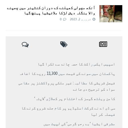
آنکھ مچولی کھیلنے کے دوران کنٹینر میں چھپنے
والا بنگلہ دیش لڑکا ملائیشیا پہنچ گیا
فروری 2, 2023
0
اسپیس ایکس راکٹ کا حصہ چاند سے ٹکرا گیا
پاکستان میں سونے کی قیمت میں 11,300 روپے کا اضافہ
فیصل قریشی کا مطالبہ: غیر ملکی پروڈکشنز پر مقامی
مواد کو ترجیح دی جائے
کامن ویلتھ گیمز کے اختتام پر کھلاڑی ‘لاپتہ’
سی ڈی اے نے کرکٹ اسٹیڈیم پر کام جلد شروع کرنے کا
فیصلہ کر لیا
مشرقی ایشیا ‘بے رحم گرمی’ کی لپیٹ میں