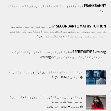
FRANKBANNY
کیا بائیو ہیکنگ سے انسان موت کو شکست دے سکتا
ہے؟
SECONDARY 1 MATHS TUITION
"لاہور کی نجی یونیورسٹی میں
طالبہ کی مبینہ خودکشی کی کوشش کے بعد انتظامیہ کو حفاظتی
اقدامات مکمل ہونے تک آن لائن کلاسز کا حکم”
JEFFREYKEYPE
<strong>کيا ایرانی خفيہ ادارے پاکستان کے
اندر منی لانڈرنگ ميں ملوث ہيں ؟</strong>
مرتے وقت ہمارے دماغ میں کیا چل رہا ہوتا ہے؟
جولائی 1, 2024
2
برطانیہ کی نئی انڈین نژاد وزیر داخلہ سویلا
بریورمین کون ہیں؟
ستمبر 9, 2022
2,002