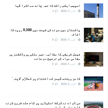
اسپیس ایکس راکٹ کا حصہ چاند سے ٹکرا گیا
اگست 7, 2026
1
پاکستان میں سونے کی قیمت میں 11,300 روپے کا
اضافہ
اگست 7, 2026
0
فیصل قریشی کا مطالبہ: غیر ملکی پروڈکشنز پر
مقامی مواد کو ترجیح دی جائے
اگست 5, 2026
0
کامن ویلتھ گیمز کے اختتام پر کھلاڑی ‘لاپتہ’
اگست 5, 2026
0
سی ڈی اے نے کرکٹ اسٹیڈیم پر کام جلد شروع کرنے
کا فیصلہ کر لیا