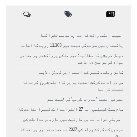
اسپیس ایکس راکٹ کا حصہ چاند سے ٹکرا گیا
پاکستان میں سونے کی قیمت میں 11,300 روپے کا اضافہ
فیصل قریشی کا مطالبہ: غیر ملکی پروڈکشنز پر مقامی
مواد کو ترجیح دی جائے
کامن ویلتھ گیمز کے اختتام پر کھلاڑی ‘لاپتہ’
سی ڈی اے نے کرکٹ اسٹیڈیم پر کام جلد شروع کرنے کا
فیصلہ کر لیا
مشرقی ایشیا ‘بے رحم گرمی’ کی لپیٹ میں
سام سنگ گلیکسی ایس 27 الٹرا سے ایک کیمرا ہٹا دے گا.
امریکی خزانہ نے ین مارکیٹ میں تاریخی مداخلت کی
مردوں کے کرکٹ ورلڈ کپ 2027 کے مقامات اور برانڈ کا
اعلان