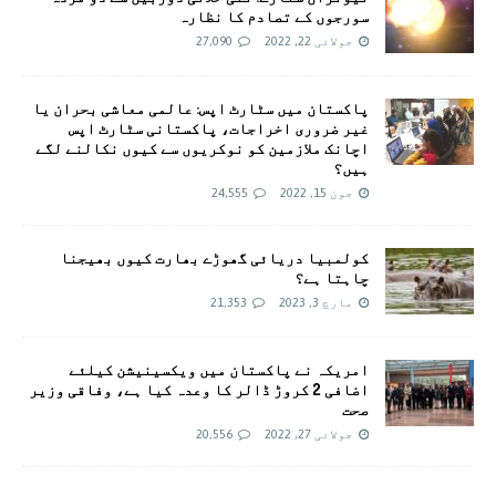
سورجوں کے تصادم کا نظارہ
جولائی 22, 2022
27,090
پاکستان میں سٹارٹ اپس: عالمی معاشی بحران یا
غیر ضروری اخراجات، پاکستانی سٹارٹ اپس
اچانک ملازمین کو نوکریوں سے کیوں نکالنے لگے
ہیں؟
جون 15, 2022
24,555
کولمبیا دریائی گھوڑے بھارت کیوں بھیجنا
چاہتا ہے؟
مارچ 3, 2023
21,353
امريکہ نے پاکستان میں ویکسینیشن کیلئے
اضافی 2 کروڑ ڈالر کا وعدہ کیا ہے، وفاقی وزیر
صحت
جولائی 27, 2022
20,556