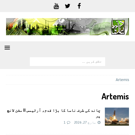
Artemis
Artemis
چاند کی طرف ناسا کا بڑا قدم، آرٹیمس II مشن لانچ
پر
مارچ 27, 2026
1