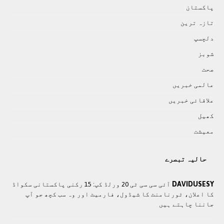
پاکستان
تازہ ترين
دلچسپ
شوبز
صحت
عالمی خبريں
علاقائی خبريں
کھيل
معيشت
حالیہ تبصرے
DAVIDUSESY
آئی سی سی ٹی 20 ورلڈ کپ: 15 رکنی پاکستانی سکواڈ
کا اعلان، ٹورنامنٹ کا شیڈول، فارمیٹ اور وہ سب کچھ جو آپ
جاننا چاہتے ہیں