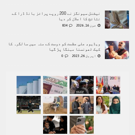
نیشنل سیونگز نے 200 روپے پرائز بانڈ ڈرا کے
نتائج کا اعلان کر دیا
جون 16, 2026
834
ویڈیو، علی عظمت کو دوست کے منہ میں سالگرہ کا
کیک ٹھونسنا مہنگا پڑ گیا
اپریل 26, 2023
0