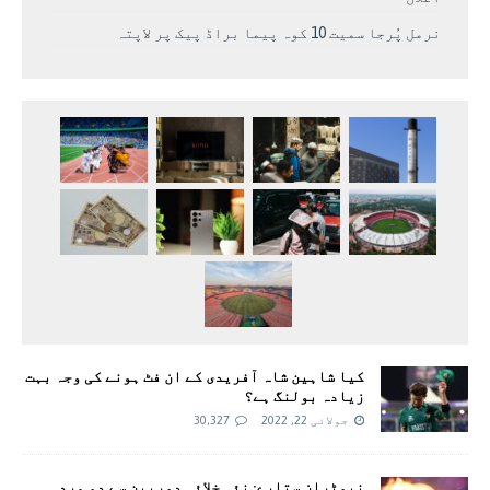
نرمل پُرجا سمیت 10 کوہ پیما براڈ پیک پر لاپتہ
کیا شاہین شاہ آفریدی کے ان فٹ ہونے کی وجہ بہت
زیادہ بولنگ ہے؟
جولائی 22, 2022
30,327
نیوٹران ستارے: نئی خلائی دوربین سے دو مردہ