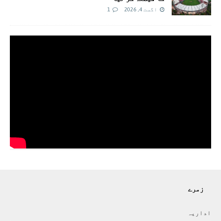
اگست 4, 2026
1
زمرے
اداريہ