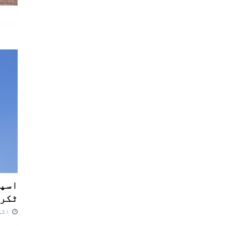
اسپی
ٹکرا
اگست 7,