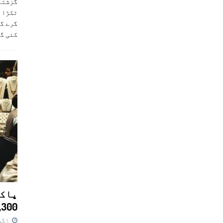
ٹکڑا ب
گرے گا
کئی گ
پاکس
11,300 روپے کا 
اگست 7,