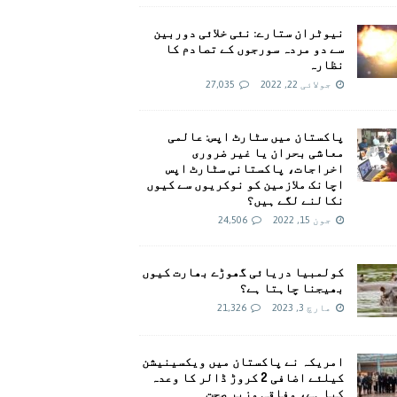
نیوٹران ستارے: نئی خلائی دوربین
سے دو مردہ سورجوں کے تصادم کا
نظارہ
جولائی 22, 2022
27,035
پاکستان میں سٹارٹ اپس: عالمی
معاشی بحران یا غیر ضروری
اخراجات، پاکستانی سٹارٹ اپس
اچانک ملازمین کو نوکریوں سے کیوں
نکالنے لگے ہیں؟
جون 15, 2022
24,506
کولمبیا دریائی گھوڑے بھارت کیوں
بھیجنا چاہتا ہے؟
مارچ 3, 2023
21,326
امريکہ نے پاکستان میں ویکسینیشن
کیلئے اضافی 2 کروڑ ڈالر کا وعدہ
کیا ہے، وفاقی وزیر صحت