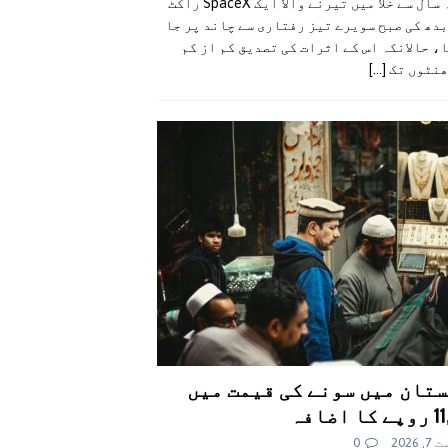
گزشتہ سال سے خلا میں تیرنے والا ایک SpaceX راکٹ
دھ کی صبح سویرے تیز رفتاری سے چاند پر جا
، حالانکہ اس کے اثرات کی تصدیق کم از کم
ھنٹوں تک
[...]
تان میں سونے کی قیمت میں
اضافہ
 2026
0