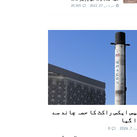
جولائی 27, 2022
20,505
س ایکس راکٹ کا حصہ چاند سے
 گیا
 2026
0