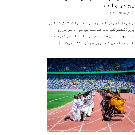
ح دی جائے
 2026
0
 فیصل قریشی نے زور دیا کہ پاکستان کو غیر
پروڈکشنز کی بجائے مقامی مواد کو فروغ
ر توجہ دینی چاہیے، اور کہا کہ یوٹیوب پر
انی ڈراموں کے ایپی سوڈز اکثر نیٹ
[...]