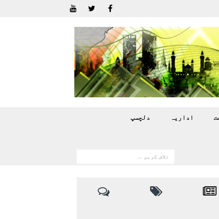
ت
اداريہ
دلچسپ