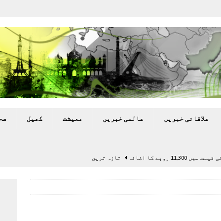
علاقائی خبريں
عالمی خبريں
معيشت
کھيل
صح
11,3 روپے کا اضافہ
تازہ ترين
بہ: غیر ملکی پروڈکشنز پر مقامی مواد کو ترجیح دی جائے
اختتام پر کھلاڑی ‘لاپتہ’
تازہ ترين