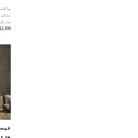
پاکست
منڈی 
مارکیٹ
11,300 روپے کے اضافے کے بعد 4 لاکھ 
فیصل
پروڈ