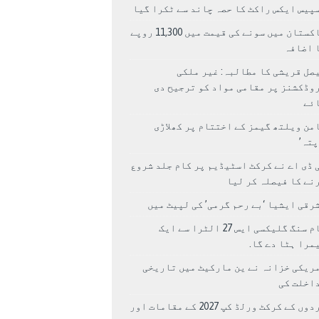
پیس ایکس راکٹ کا حصہ چاند سے ٹکرا گیا
پاکستان میں سونے کی قیمت میں 11,300 روپے
 اضافہ
صل قریشی کا مطالبہ: غیر ملکی
وڈکشنز پر مقامی مواد کو ترجیح دی
ئے
من ویلتھ گیمز کے اختتام پر کھلاڑی
اپتہ’
 ڈی اے نے کرکٹ اسٹیڈیم پر کام جلد شروع
نے کا فیصلہ کر لیا
رقی ایشیا ‘بے رحم گرمی’ کی لپیٹ میں
سام سنگ گلیکسی ایس 27 الٹرا سے ایک
مرا ہٹا دے گا.
ریکی خزانہ نے ین مارکیٹ میں تاریخی
اخلت کی
مردوں کے کرکٹ ورلڈ کپ 2027 کے مقامات اور