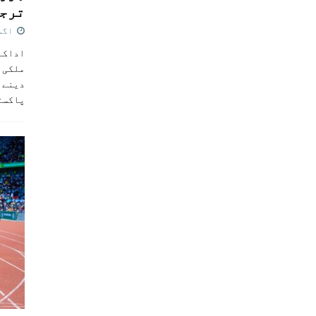
ترجی
اگست 5,
اداکار
ملکی 
دینے پ
پاکست