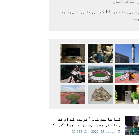
انڈ کا اعلان
نرمل پُرجا سمیت 10 کوہ پیما براڈ پیک پر
پتہ
کیا شاہین شاہ آفریدی کے ان فٹ
ہونے کی وجہ بہت زیادہ بولنگ ہے؟
جولائی 22, 2022
30,258