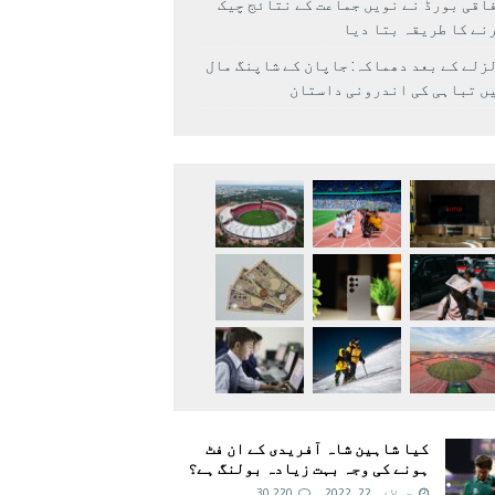
اقی بورڈ نے نویں جماعت کے نتائج چیک
نے کا طریقہ بتا دیا
زلے کے بعد دھماکہ: جاپان کے شاپنگ مال
ں تباہی کی اندرونی داستان
کیا شاہین شاہ آفریدی کے ان فٹ
ہونے کی وجہ بہت زیادہ بولنگ ہے؟
جولائی 22, 2022
30,220