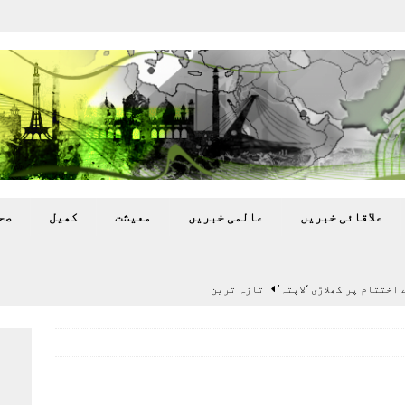
علاقائی خبريں
عالمی خبريں
معيشت
کھيل
صح
اختتام پر کھلاڑی ‘لاپتہ’
تازہ ترين
سٹیڈیم پر کام جلد شروع کرنے کا فیصلہ کر لیا
پاکستان
 گرمی’ کی لپیٹ میں
تازہ ترين
گا.
تازہ ترين