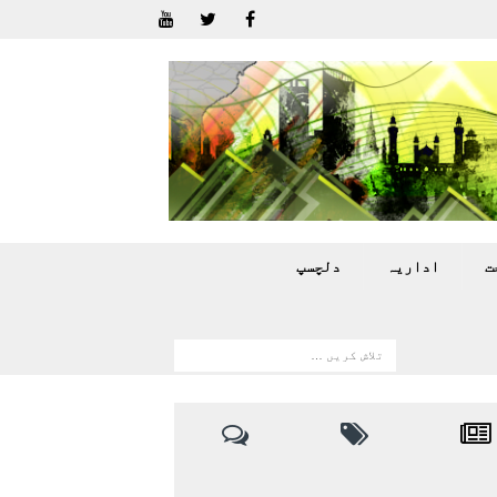
ت
اداريہ
دلچسپ