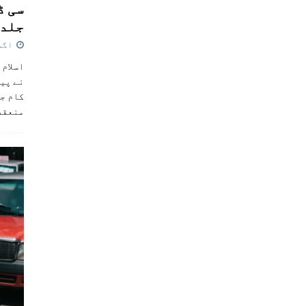
سی ڈ
جلد 
اگست 4,
اسلام 
نے پی
کام جل
منعقد