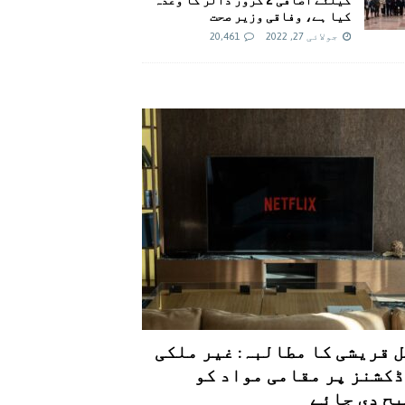
کیا ہے، وفاقی وزیر صحت
جولائی 27, 2022
20,461
 قریشی کا مطالبہ: غیر ملکی
کشنز پر مقامی مواد کو
ح دی جائے