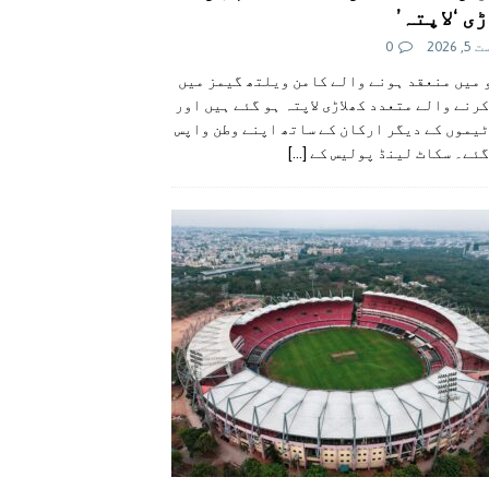
ی ‘لاپتہ’
 2026
0
 میں منعقد ہونے والے کامن ویلتھ گیمز میں
رنے والے متعدد کھلاڑی لاپتہ ہو گئے ہیں اور
یموں کے دیگر ارکان کے ساتھ اپنے وطن واپس
گئے۔ سکاٹ لینڈ پولیس کے
[...]