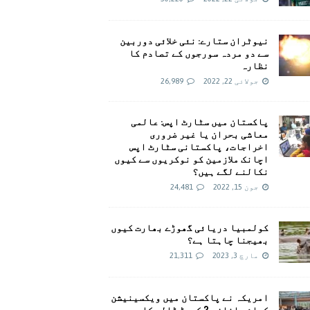
نیوٹران ستارے: نئی خلائی دوربین
سے دو مردہ سورجوں کے تصادم کا
نظارہ
جولائی 22, 2022
26,989
پاکستان میں سٹارٹ اپس: عالمی
معاشی بحران یا غیر ضروری
اخراجات، پاکستانی سٹارٹ اپس
اچانک ملازمین کو نوکریوں سے کیوں
نکالنے لگے ہیں؟
جون 15, 2022
24,481
کولمبیا دریائی گھوڑے بھارت کیوں
بھیجنا چاہتا ہے؟
مارچ 3, 2023
21,311
امريکہ نے پاکستان میں ویکسینیشن
کیلئے اضافی 2 کروڑ ڈالر کا وعدہ