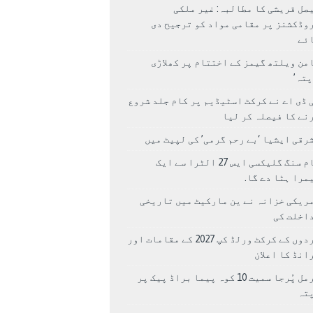
صل قریشی کا مطالبہ: غیر ملکی
وڈکشنز پر مقامی مواد کو ترجیح دی
ئے
من ویلتھ گیمز کے اختتام پر کھلاڑی
اپتہ’
 ڈی اے نے کرکٹ اسٹیڈیم پر کام جلد شروع
نے کا فیصلہ کر لیا
رقی ایشیا ‘بے رحم گرمی’ کی لپیٹ میں
سام سنگ گلیکسی ایس 27 الٹرا سے ایک
مرا ہٹا دے گا.
ریکی خزانہ نے ین مارکیٹ میں تاریخی
اخلت کی
مردوں کے کرکٹ ورلڈ کپ 2027 کے مقامات اور
انڈ کا اعلان
نرمل پُرجا سمیت 10 کوہ پیما براڈ پیک پر
پتہ