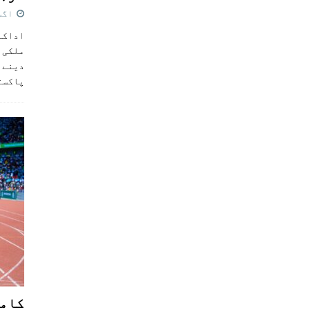
اگست 5,
اداکار
ملکی 
دینے پ
پاکست
کامن