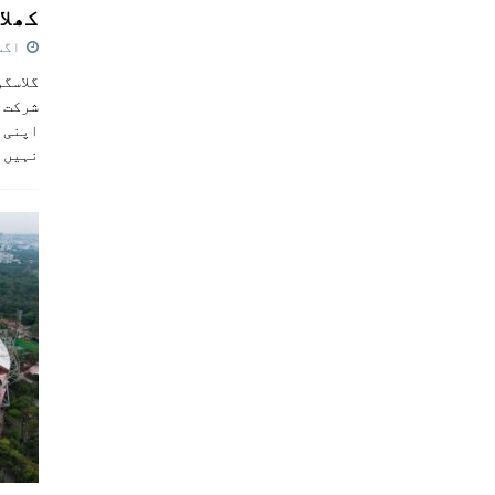
کھلاڑ
اگست 5,
گلاسگو
شرکت ک
اپنی ٹ
نہیں 