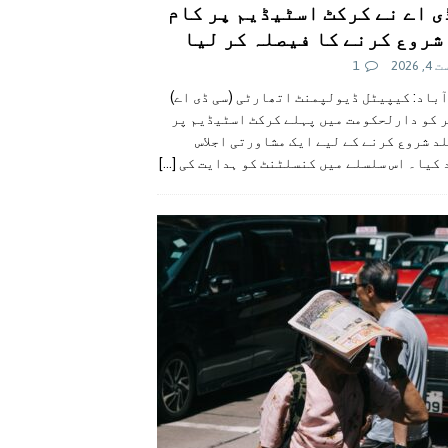
ی اے نے کرکٹ اسٹیڈیم پر کام
شروع کرنے کا فیصلہ کر لیا
 2026
1
آباد: کیپیٹل ڈیولپمنٹ اتھارٹی (سی ڈی اے)
ر کو دارلحکومت میں پہلے کرکٹ اسٹیڈیم پر
د شروع کرنے کے لیے ایک مشاورتی اجلاس
 کیا۔ اس سلسلے میں کنسلٹنٹ کو ہدایت کی
[...]