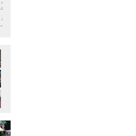
وف
کر
زل
می