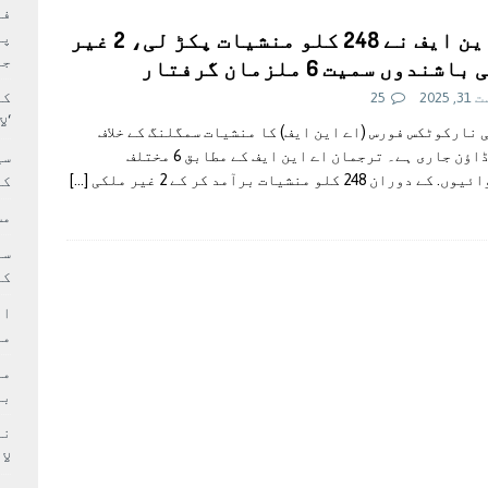
بہ: غیر ملکی پروڈکشنز پر مقامی مواد کو ترجیح دی جائے
فی
اے این ایف نے 248 کلو منشیات پکڑ لی، 2 غیر
پر
جا
شندوں سمیت 6 ملزمان گرفتار
کا
 2025
25
‘ل
نارکوٹکس فورس (اے این ایف) کا منشیات سمگلنگ کے خلاف
کریک ڈاؤن جاری ہے۔ ترجمان اے این ایف کے مطابق 6 مختلف
سی
دوران 248 کلو منشیات برآمد کر کے 2 غیر ملکی
[…]
کر
مش
کی
ام
مد
بر
لا