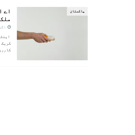
[ اگست 5, 2026 ]
فیصل قریشی کا مطال
پاکستان
پاکستان
ملکی با
اگست 31,
اینٹی 
کارروائیوں. کے 