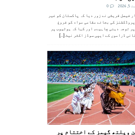
 2026
0
 فیصل قریشی نے زور دیا کہ پاکستان کو غیر
پروڈکشنز کی بجائے مقامی مواد کو فروغ
ر توجہ دینی چاہیے، اور کہا کہ یوٹیوب پر
انی ڈراموں کے ایپی سوڈز اکثر نیٹ
[...]
 ویلتھ گیمز کے اختتام پر