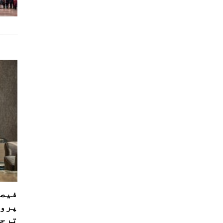
فیصل
پروڈ
ترجی