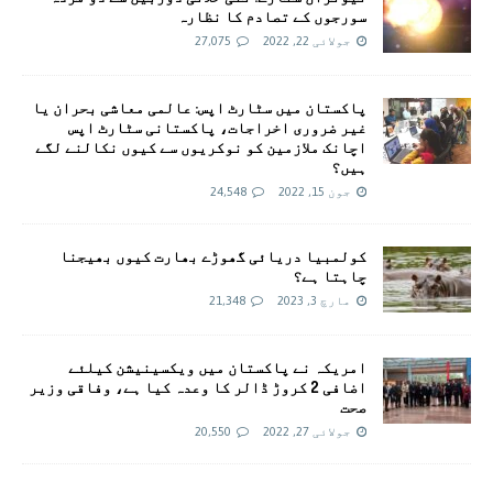
سورجوں کے تصادم کا نظارہ
جولائی 22, 2022
27,075
پاکستان میں سٹارٹ اپس: عالمی معاشی بحران یا
غیر ضروری اخراجات، پاکستانی سٹارٹ اپس
اچانک ملازمین کو نوکریوں سے کیوں نکالنے لگے
ہیں؟
جون 15, 2022
24,548
کولمبیا دریائی گھوڑے بھارت کیوں بھیجنا
چاہتا ہے؟
مارچ 3, 2023
21,348
امريکہ نے پاکستان میں ویکسینیشن کیلئے
اضافی 2 کروڑ ڈالر کا وعدہ کیا ہے، وفاقی وزیر
صحت
جولائی 27, 2022
20,550