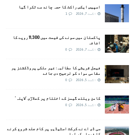
اسپیس ایکس راکٹ کا حصہ چاند سے ٹکرا گیا
اگست 7, 2026
1
پاکستان میں سونے کی قیمت میں 11,300 روپے کا
اضافہ
اگست 7, 2026
0
فیصل قریشی کا مطالبہ: غیر ملکی پروڈکشنز پر
مقامی مواد کو ترجیح دی جائے
اگست 5, 2026
0
کامن ویلتھ گیمز کے اختتام پر کھلاڑی ‘لاپتہ’
اگست 5, 2026
0
سی ڈی اے نے کرکٹ اسٹیڈیم پر کام جلد شروع کرنے
کا فیصلہ کر لیا