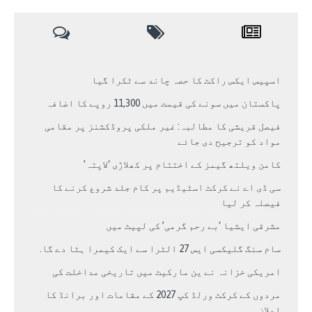
اسپیس ایکس راکٹ کا حصہ چاند سے ٹکرا گیا
پاکستان میں سونے کی قیمت میں 11,300 روپے کا اضافہ
فیصل قریشی کا مطالبہ: غیر ملکی پروڈکشنز پر مقامی
مواد کو ترجیح دی جائے
کامن ویلتھ گیمز کے اختتام پر کھلاڑی ‘لاپتہ’
سی ڈی اے نے کرکٹ اسٹیڈیم پر کام جلد شروع کرنے کا
فیصلہ کر لیا
مشرقی ایشیا ‘بے رحم گرمی’ کی لپیٹ میں
سام سنگ گلیکسی ایس 27 الٹرا سے ایک کیمرا ہٹا دے گا.
امریکی خزانہ نے ین مارکیٹ میں تاریخی مداخلت کی
مردوں کے کرکٹ ورلڈ کپ 2027 کے مقامات اور برانڈ کا
اعلان