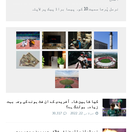
نرمل پُرجا سمیت 10 کوہ پیما براڈ پیک پر لاپتہ
کیا شاہین شاہ آفریدی کے ان فٹ ہونے کی وجہ بہت
زیادہ بولنگ ہے؟
جولائی 22, 2022
30,317
نیوٹران ستارے: نئی خلائی دوربین سے دو مردہ