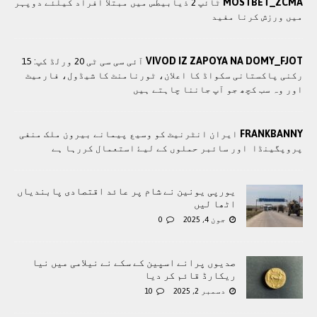
MOSTBET_ZCMA
ٹائپ 2 ذیابیطس میں مبتلا افراد کیلئے دوپہر
میں ورزش کرنا مفید
VIVOD IZ ZAPOYA NA DOMY_FJOT
آئی سی سی ٹی 20 ورلڈ کپ: 15
رکنی پاکستانی سکواڈ کا اعلان، ٹورنامنٹ کا شیڈول، فارمیٹ
اور وہ سب کچھ جو آپ جاننا چاہتے ہیں
FRANKBANNY
ايران انٹرنيٹ کو وسيع پيمانے بيرون ملک منفی
پروپگينڈا اور سائبر حملوں کے ليۓ استعمال کررہا ہے
یورپی یونین نے شام پر عائد اقتصادی پابندیاں
اٹھا لیں
جون 4, 2025
0
صدیوں پرانے اسپین کے سکے نے نیلامی میں نیا
ریکارڈ قائم کر دیا
دسمبر 2, 2025
10