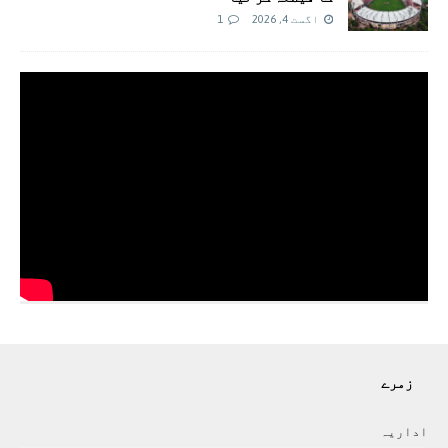
اگست 4, 2026
1
زمرے
اداريہ