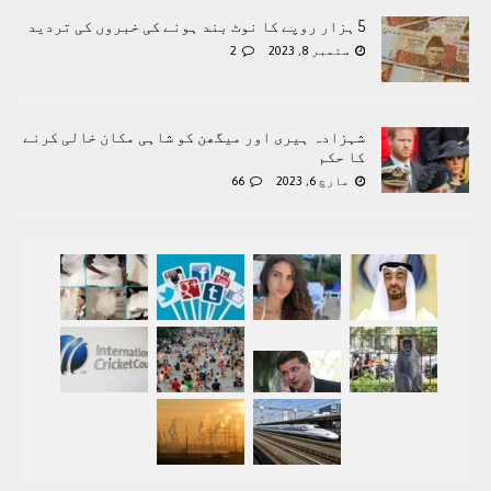
5 ہزار روپے کا نوٹ بند ہونے کی خبروں کی تردید
ستمبر 8, 2023
2
شہزادہ ہیری اور میگھن کو شاہی مکان خالی کرنے
کا حکم
مارچ 6, 2023
66