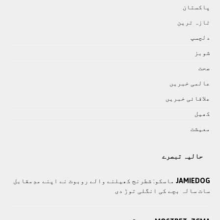
پاکستان
تازہ ترين
دلچسپ
شوبز
صحت
عالمی خبريں
علاقائی خبريں
کھيل
معيشت
حالیہ تبصرے
JAMIEDOG
ماسکو: شطرنج کھیلنے والے روبوٹ نے اپنے مدِمقابل
سات سالہ بچے کی انگلی توڑ دی