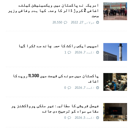
امريکہ نے پاکستان میں ویکسینیشن کیلئے
اضافی 2 کروڑ ڈالر کا وعدہ کیا ہے، وفاقی وزیر
صحت
جولائی 27, 2022
20,550
اسپیس ایکس راکٹ کا حصہ چاند سے ٹکرا گیا
اگست 7, 2026
1
پاکستان میں سونے کی قیمت میں 11,300 روپے کا
اضافہ
اگست 7, 2026
0
فیصل قریشی کا مطالبہ: غیر ملکی پروڈکشنز پر
مقامی مواد کو ترجیح دی جائے
اگست 5, 2026
0