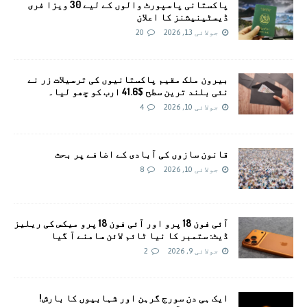
پاکستانی پاسپورٹ والوں کے لیے 30 ویزا فری
ڈیسٹینیشنز کا اعلان
جولائی 13, 2026
20
بيرون ملک مقیم پاکستانیوں کی ترسیلات زر نے
نئی بلند ترین سطح $41.6 ارب کو چھو لیا۔
جولائی 10, 2026
4
قانون سازوں کی آبادی کے اضافے پر بحث
جولائی 10, 2026
8
آئی فون 18 پرو اور آئی فون 18 پرو میکس کی ریلیز
ڈیٹ: ستمبر کا نیا ٹائم لائن سامنے آ گیا
جولائی 9, 2026
2
ایک ہی دن سورج گرہن اور شہابیوں کا بارش!