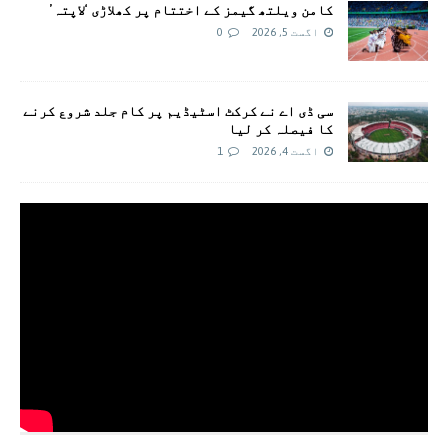
کامن ویلتھ گیمز کے اختتام پر کھلاڑی ‘لاپتہ’
اگست 5, 2026
0
سی ڈی اے نے کرکٹ اسٹیڈیم پر کام جلد شروع کرنے
کا فیصلہ کر لیا
اگست 4, 2026
1