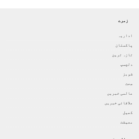
زمرے
اداريہ
پاکستان
تازہ ترين
دلچسپ
شوبز
صحت
عالمی خبريں
علاقائی خبريں
کھيل
معيشت