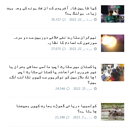
کیا شاہین شاہ آفریدی کے ان فٹ ہونے کی وجہ بہت
زیادہ بولنگ ہے؟
جولائی 22, 2022
30,317
نیوٹران ستارے: نئی خلائی دوربین سے دو مردہ
سورجوں کے تصادم کا نظارہ
جولائی 22, 2022
27,075
پاکستان میں سٹارٹ اپس: عالمی معاشی بحران یا
غیر ضروری اخراجات، پاکستانی سٹارٹ اپس
اچانک ملازمین کو نوکریوں سے کیوں نکالنے لگے
ہیں؟
جون 15, 2022
24,546
کولمبیا دریائی گھوڑے بھارت کیوں بھیجنا
چاہتا ہے؟
مارچ 3, 2023
21,348