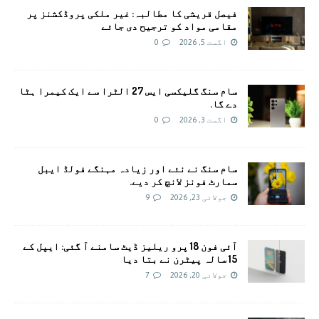
فیصل قریشی کا مطالبہ: غیر ملکی پروڈکشنز پر
مقامی مواد کو ترجیح دی جائے
اگست 5, 2026
0
سام سنگ گلیکسی ایس 27 الٹرا سے ایک کیمرا ہٹا
دے گا.
اگست 3, 2026
0
سام سنگ نے نئے اور زیادہ مہنگے فولڈ ایبل
سمارٹ فونز لانچ کر دیے.
جولائی 23, 2026
9
آئی فون 18 پرو ریلیز ڈیٹ سامنے آ گئی: ایپل کے
15 سالہ پیٹرن نے بتا دیا
جولائی 20, 2026
7