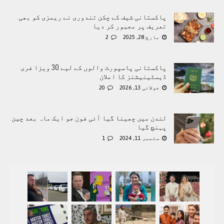
پاکستانی شیف کے چکن تندوری نے ریمزی کو بھی
تعریف پر مجبور کر دیا
مارچ 28, 2025
2
پاکستانی پاسپورٹ والوں کے لیے 30 ویزا فری
ڈیسٹینیشنز کا اعلان
جولائی 13, 2026
20
لندن میں چھینا گیا آئی فون جو ایک ماہ بعد چین
پہنچ گیا
ستمبر 11, 2024
1