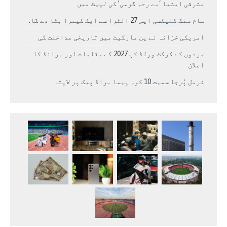
مشرقی ایشیا ‘بے رحم گرمی’ کی لپیٹ میں
سام سنگ گلیکسی ایس 27 الٹرا سے ایک کیمرا ہٹا دے گا.
امریکی خزانہ نے ین مارکیٹ میں تاریخی مداخلت کی
مردوں کے کرکٹ ورلڈ کپ 2027 کے مقامات اور برانڈ کا
اعلان
نرمل پُرجا سمیت 10 کوہ پیما براڈ پیک پر لاپتہ