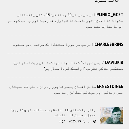
حالیہ تبصرے
PLINKO_GCET
آئی سی سی ٹی 20 ورلڈ کپ: 15 رکنی پاکستانی
سکواڈ کا اعلان، ٹورنامنٹ کا شیڈول، فارمیٹ اور وہ سب کچھ جو
آپ جاننا چاہتے ہیں
CHARLESBRINS
آئی سی سی بورڈ میٹنگ ایک مرتبہ پھر ملتوی
DAVIDKIB
’دیسی خوراک‘ کھانے والے پاکستانی ویٹ لفٹر نوح
دستگیر بٹ کی نظریں ’اولمپک گولڈ میڈل پر‘
ERNESTDINEE
سابق افغان پیسر شاپور زدران دہلی کے ہسپتال
میں زندگی اور موت کی جنگ لڑ رہے ہیں
بانی پاکستان قائداعظم سے ملاقات کر چکا ہوں:
فیصل رحمان کا انکشاف
اپریل 29, 2025
3