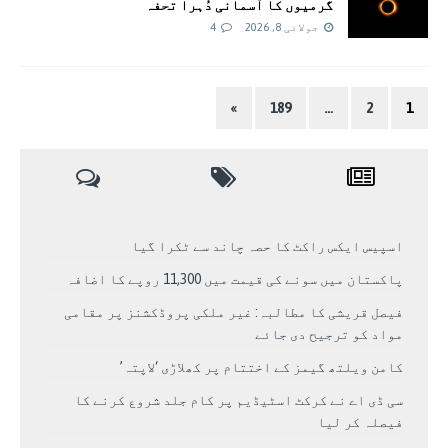
گرمیوں کا آسمانی دُہرا تحفہ
جولائی 8, 2026
4
»
189
…
2
1
اسپیس ایکس راکٹ کا حصہ چاند سے ٹکرا گیا
پاکستان میں سونے کی قیمت میں 11,300 روپے کا اضافہ
فیصل قریشی کا مطالبہ: غیر ملکی پروڈکشنز پر مقامی
مواد کو ترجیح دی جائے
کامن ویلتھ گیمز کے اختتام پر کھلاڑی ‘لاپتہ’
سی ڈی اے نے کرکٹ اسٹیڈیم پر کام جلد شروع کرنے کا
فیصلہ کر لیا