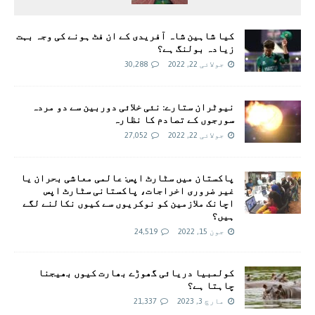
کیا شاہین شاہ آفریدی کے ان فٹ ہونے کی وجہ بہت
زیادہ بولنگ ہے؟
جولائی 22, 2022
30,288
نیوٹران ستارے: نئی خلائی دوربین سے دو مردہ
سورجوں کے تصادم کا نظارہ
جولائی 22, 2022
27,052
پاکستان میں سٹارٹ اپس: عالمی معاشی بحران یا
غیر ضروری اخراجات، پاکستانی سٹارٹ اپس
اچانک ملازمین کو نوکریوں سے کیوں نکالنے لگے
ہیں؟
جون 15, 2022
24,519
کولمبیا دریائی گھوڑے بھارت کیوں بھیجنا
چاہتا ہے؟
مارچ 3, 2023
21,337