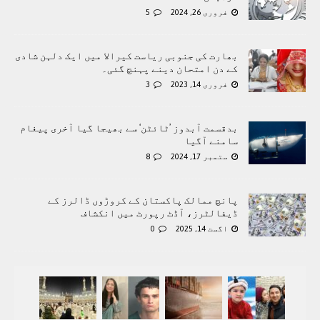
فروری 26, 2024
5
بھارت کی جنوبی ریاست کیرالا میں ایک دلہن شادی
کے دن امتحان دینے پہنچ گئی۔
فروری 14, 2023
3
بدقسمت آبدوز ’ٹائٹن‘ سے بھیجا گیا آخری پیغام
سامنے آگیا
ستمبر 17, 2024
8
پانچ ممالک پاکستان کے کروڑوں ڈالرز کے
ڈیفالٹرز، آڈٹ رپورٹ میں انکشاف
اگست 14, 2025
0