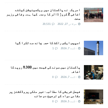
امريکہ نے پاکستان میں ویکسینیشن کیلئے
اضافی 2 کروڑ ڈالر کا وعدہ کیا ہے، وفاقی وزیر
صحت
جولائی 27, 2022
20,531
اسپیس ایکس راکٹ کا حصہ چاند سے ٹکرا گیا
اگست 7, 2026
1
پاکستان میں سونے کی قیمت میں 11,300 روپے کا
اضافہ
اگست 7, 2026
0
فیصل قریشی کا مطالبہ: غیر ملکی پروڈکشنز پر
مقامی مواد کو ترجیح دی جائے
اگست 5, 2026
0