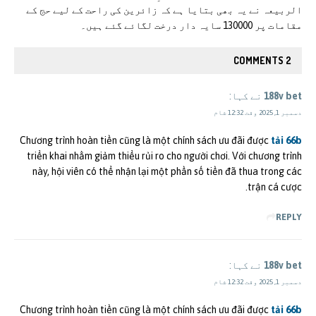
الربیعہ نے یہ بھی بتایا ہے کہ زائرین کی راحت کے لیے حج کے
مقامات پر 130000 سایہ دار درخت لگائے گئے ہیں۔
2 COMMENTS
188v bet
نے کہا:
دسمبر 1, 2025 وقت 12:32 شام
Chương trình hoàn tiền cũng là một chính sách ưu đãi được
tải 66b
triển khai nhằm giảm thiểu rủi ro cho người chơi. Với chương trình
này, hội viên có thể nhận lại một phần số tiền đã thua trong các
trận cá cược.
REPLY
188v bet
نے کہا:
دسمبر 1, 2025 وقت 12:32 شام
Chương trình hoàn tiền cũng là một chính sách ưu đãi được
tải 66b