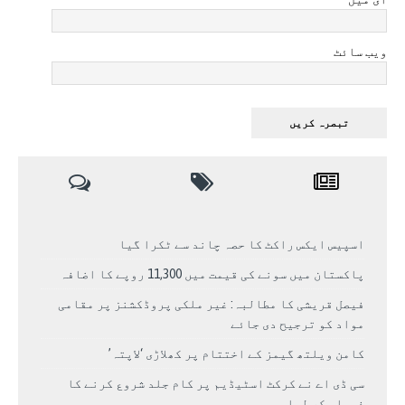
ویب سائٹ
اسپیس ایکس راکٹ کا حصہ چاند سے ٹکرا گیا
پاکستان میں سونے کی قیمت میں 11,300 روپے کا اضافہ
فیصل قریشی کا مطالبہ: غیر ملکی پروڈکشنز پر مقامی
مواد کو ترجیح دی جائے
کامن ویلتھ گیمز کے اختتام پر کھلاڑی ‘لاپتہ’
سی ڈی اے نے کرکٹ اسٹیڈیم پر کام جلد شروع کرنے کا
فیصلہ کر لیا