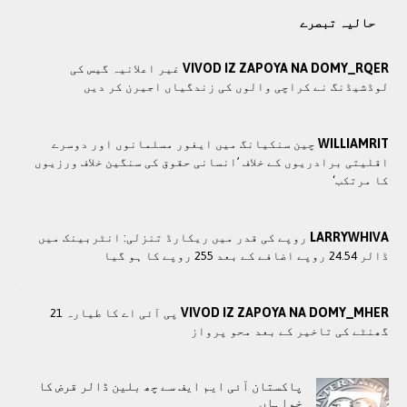
حالیہ تبصرے
VIVOD IZ ZAPOYA NA DOMY_RQER
غیر اعلانیہ گیس کی
لوڈشیڈنگ نے کراچی والوں کی زندگیاں اجیرن کر دیں
WILLIAMRIT
چین سنکیانگ میں ایغور مسلمانوں اور دوسرے
اقلیتی برادريوں کے خلاف ’انسانی حقوق کی سنگین خلاف ورزیوں
کا مرتکب‘
LARRYWHIVA
روپے کی قدر میں ریکارڈ تنزلی: انٹربینک میں
ڈالر 24.54 روپے اضافے کے بعد 255 روپے کا ہو گیا
VIVOD IZ ZAPOYA NA DOMY_MHER
پی آئی اے کا طیارہ 21
گھنٹے کی تاخیر کے بعد محو پرواز
پاکستان آئی ایم ایف سے چھ بلین ڈالر قرض کا
خواہاں