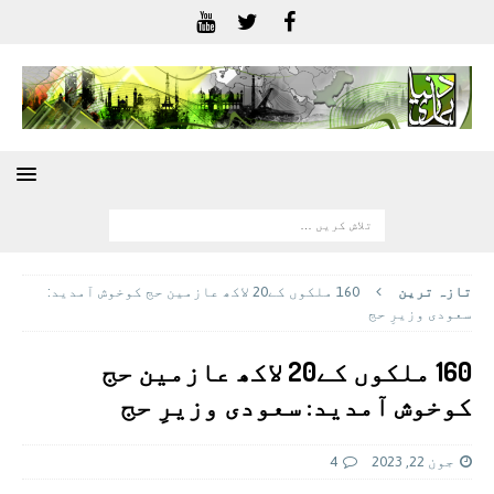
تازہ ترين
160 ملکوں کے20 لاکھ عازمین حج کوخوش آمدید:
سعودی وزیرِ حج
160 ملکوں کے20 لاکھ عازمین حج
کوخوش آمدید: سعودی وزیرِ حج
جون 22, 2023
4