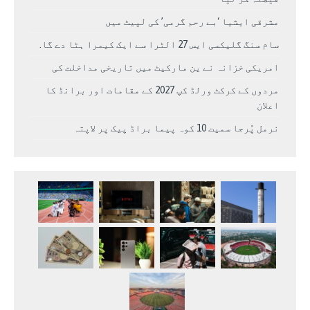
مشرقی ایشیا ‘بے رحم گرمی’ کی لپیٹ میں
سام سنگ گلیکسی ایس 27 الٹرا سے ایک کیمرا ہٹا دے گا.
امریکی خزانہ نے ین مارکیٹ میں تاریخی مداخلت کی
مردوں کے کرکٹ ورلڈ کپ 2027 کے مقامات اور برانڈ کا
اعلان
نرمل پُرجا سمیت 10 کوہ پیما براڈ پیک پر لاپتہ