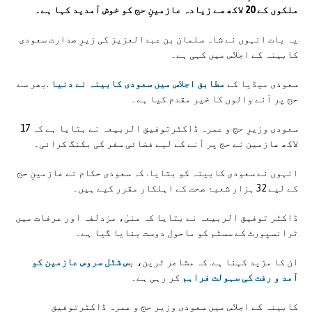
ملکوں کے 20 لاکھ سے زیادہ عازمینِ حج کو خوش آمدید کہا ہے۔
یہ بات انہوں نے شاہ سلمان بن عبدالعزیز کی زیرِ صدارت سعودی
کابینہ کے اجلاس میں کہی ہے۔
سعودی میڈیا کے
مطابق اجلاس میں سعودی کابینہ نے دنیا
.بھر سے
حج پر آنے والوں کا خیر مقدم کیا ہے۔
سعودی وزیرِ حج و عمرہ ڈاکٹرتوفیق الربیعہ نے بتایا ہے کہ 17
لاکھ عازمین نے حج پر آنے کے لیے فضائی سفر کی بکنگ کرائی۔
انہوں نے سعودی کابینہ کو بتایا. کہ سعودی حکام نے عازمینِ حج
کے لیے 32 ہزار شعبۂ صحت کے اہلکار مقرر کیے ہیں۔
ڈاکٹر توفیق الربیعہ نے بتایا کہ منیٰ، مزدلفہ اور عرفات میں
ٹرانسپورٹ کے سسٹم کو ماحول دوست بنایا گیا ہے۔
ان کا مزید کہنا ہے. کہ مشاعر ٹرین، ب
س شٹل سروس عازمین کو
آمد و رفت کی سہولت فراہم
کر رہی ہے۔
کابینہ کے اجلاس میں سعودی وزیرِ حج و عمرہ ڈاکٹرتوفیق