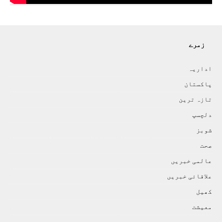
زمرے
اداريہ
پاکستان
تازہ ترين
دلچسپ
شوبز
صحت
عالمی خبريں
علاقائی خبريں
کھيل
معيشت