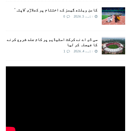
کامن ویلتھ گیمز کے اختتام پر کھلاڑی ‘لاپتہ’
اگست 5, 2026
0
سی ڈی اے نے کرکٹ اسٹیڈیم پر کام جلد شروع کرنے
کا فیصلہ کر لیا
اگست 4, 2026
1