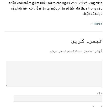
triển khai nhằm giảm thiểu rủi ro cho người chơi. Với chương trình
này, hội viên có thể nhận lại một phần số tiền đã thua trong các
trận cá cược.
REPLY
تبصرہ کريں
آپکی ای ميل پبلش نہيں نہيں ہوگی.
نام
ای میل