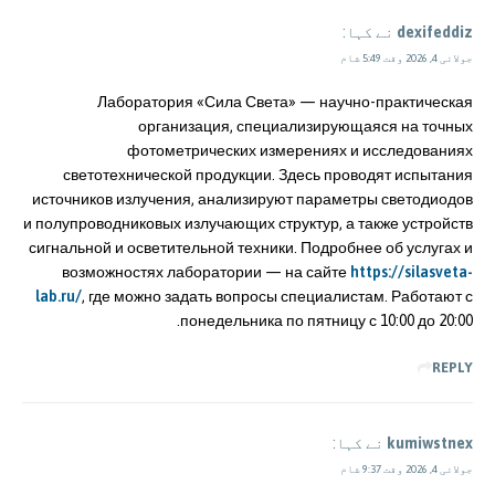
dexifeddiz
نے کہا:
جولائی 4, 2026 وقت 5:49 شام
Лаборатория «Сила Света» — научно-практическая
организация, специализирующаяся на точных
фотометрических измерениях и исследованиях
светотехнической продукции. Здесь проводят испытания
источников излучения, анализируют параметры светодиодов
и полупроводниковых излучающих структур, а также устройств
сигнальной и осветительной техники. Подробнее об услугах и
возможностях лаборатории — на сайте
https://silasveta-
lab.ru/
, где можно задать вопросы специалистам. Работают с
понедельника по пятницу с 10:00 до 20:00.
REPLY
kumiwstnex
نے کہا:
جولائی 4, 2026 وقت 9:37 شام