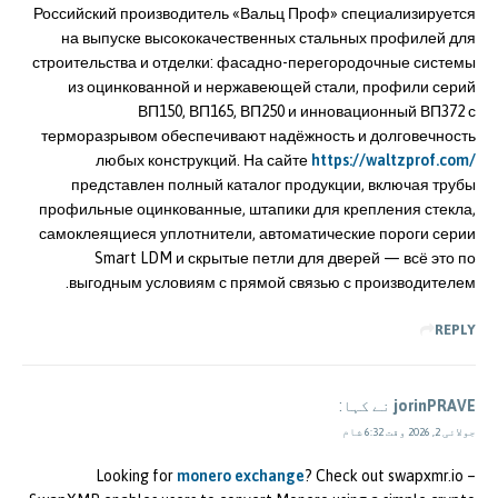
Российский производитель «Вальц Проф» специализируется
на выпуске высококачественных стальных профилей для
строительства и отделки: фасадно-перегородочные системы
из оцинкованной и нержавеющей стали, профили серий
ВП150, ВП165, ВП250 и инновационный ВП372 с
терморазрывом обеспечивают надёжность и долговечность
любых конструкций. На сайте
https://waltzprof.com/
представлен полный каталог продукции, включая трубы
профильные оцинкованные, штапики для крепления стекла,
самоклеящиеся уплотнители, автоматические пороги серии
Smart LDM и скрытые петли для дверей — всё это по
выгодным условиям с прямой связью с производителем.
REPLY
jorinPRAVE
نے کہا:
جولائی 2, 2026 وقت 6:32 شام
Looking for
monero exchange
? Check out swapxmr.io –