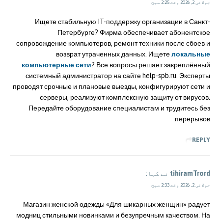
جولائی 2, 2026 وقت 2:25 صبح
Ищете стабильную IT-поддержку организации в Санкт-
Петербурге? Фирма обеспечивает абонентское
сопровождение компьютеров, ремонт техники после сбоев и
возврат утраченных данных. Ищете
локальные
компьютерные сети
? Все вопросы решает закреплённый
системный администратор на сайте help-spb.ru. Эксперты
проводят срочные и плановые выезды, конфигурируют сети и
серверы, реализуют комплексную защиту от вирусов.
Передайте оборудование специалистам и трудитесь без
перерывов.
REPLY
tihiramTrord
نے کہا:
جولائی 2, 2026 وقت 2:33 صبح
Магазин женской одежды «Для шикарных женщин» радует
модниц стильными новинками и безупречным качеством. На