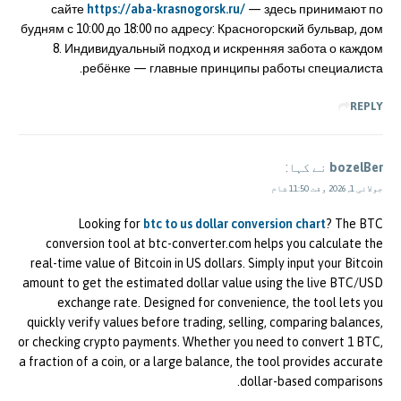
сайте
https://aba-krasnogorsk.ru/
— здесь принимают по
будням с 10:00 до 18:00 по адресу: Красногорский бульвар, дом
8. Индивидуальный подход и искренняя забота о каждом
ребёнке — главные принципы работы специалиста.
REPLY
bozelBer
نے کہا:
جولائی 1, 2026 وقت 11:50 شام
Looking for
btc to us dollar conversion chart
? The BTC
conversion tool at btc-converter.com helps you calculate the
real-time value of Bitcoin in US dollars. Simply input your Bitcoin
amount to get the estimated dollar value using the live BTC/USD
exchange rate. Designed for convenience, the tool lets you
quickly verify values before trading, selling, comparing balances,
or checking crypto payments. Whether you need to convert 1 BTC,
a fraction of a coin, or a large balance, the tool provides accurate
dollar-based comparisons.