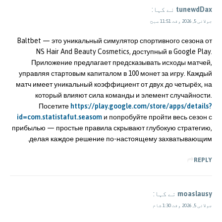
tunewdDax
نے کہا:
جولائی 5, 2026 وقت 11:51 صبح
Baltbet — это уникальный симулятор спортивного сезона от
NS Hair And Beauty Cosmetics, доступный в Google Play.
Приложение предлагает предсказывать исходы матчей,
управляя стартовым капиталом в 100 монет за игру. Каждый
матч имеет уникальный коэффициент от двух до четырёх, на
который влияют сила команды и элемент случайности.
Посетите
https://play.google.com/store/apps/details?
id=com.statistafut.seasom
и попробуйте пройти весь сезон с
прибылью — простые правила скрывают глубокую стратегию,
делая каждое решение по-настоящему захватывающим.
REPLY
moaslausy
نے کہا:
جولائی 5, 2026 وقت 1:30 شام