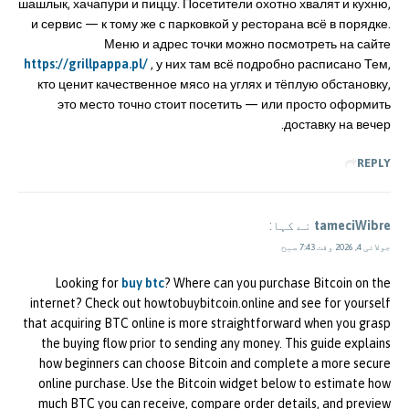
шашлык, хачапури и пиццу. Посетители охотно хвалят и кухню,
и сервис — к тому же с парковкой у ресторана всё в порядке.
Меню и адрес точки можно посмотреть на сайте
https://grillpappa.pl/
, у них там всё подробно расписано Тем,
кто ценит качественное мясо на углях и тёплую обстановку,
это место точно стоит посетить — или просто оформить
доставку на вечер.
REPLY
tameciWibre
نے کہا:
جولائی 4, 2026 وقت 7:43 صبح
Looking for
buy btc
? Where can you purchase Bitcoin on the
internet? Check out howtobuybitcoin.online and see for yourself
that acquiring BTC online is more straightforward when you grasp
the buying flow prior to sending any money. This guide explains
how beginners can choose Bitcoin and complete a more secure
online purchase. Use the Bitcoin widget below to estimate how
much BTC you can receive, compare order details, and preview