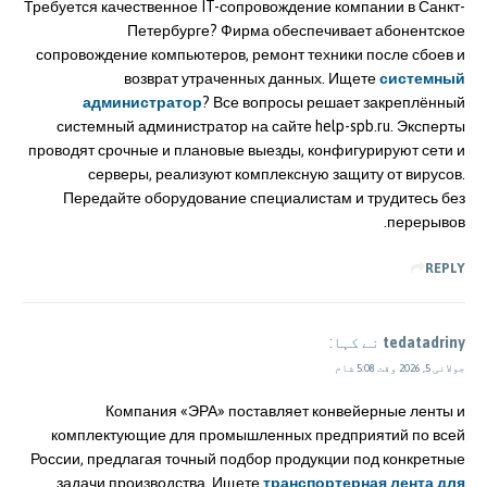
Требуется качественное IT-сопровождение компании в Санкт-
Петербурге? Фирма обеспечивает абонентское
сопровождение компьютеров, ремонт техники после сбоев и
возврат утраченных данных. Ищете
системный
администратор
? Все вопросы решает закреплённый
системный администратор на сайте help-spb.ru. Эксперты
проводят срочные и плановые выезды, конфигурируют сети и
серверы, реализуют комплексную защиту от вирусов.
Передайте оборудование специалистам и трудитесь без
перерывов.
REPLY
tedatadriny
نے کہا:
جولائی 5, 2026 وقت 5:08 شام
Компания «ЭРА» поставляет конвейерные ленты и
комплектующие для промышленных предприятий по всей
России, предлагая точный подбор продукции под конкретные
задачи производства. Ищете
транспортерная лента для