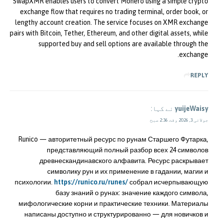
SwapXMR enables users to convert Monero using a simple crypto
exchange flow that requires no trading terminal, order book, or
lengthy account creation. The service focuses on XMR exchange
pairs with Bitcoin, Tether, Ethereum, and other digital assets, while
supported buy and sell options are available through the
exchange.
REPLY
yuijeWaisy
نے کہا:
جولائی 3, 2026 وقت 2:36 صبح
Runico — авторитетный ресурс по рунам Старшего Футарка,
представляющий полный разбор всех 24 символов
древнескандинавского алфавита. Ресурс раскрывает
символику рун и их применение в гадании, магии и
психологии.
https://runico.ru/runes/
собрал исчерпывающую
базу знаний о рунах: значение каждого символа,
мифологические корни и практические техники. Материалы
написаны доступно и структурированно — для новичков и