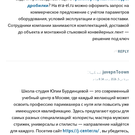
дробилки
? На era-el.ru можно оформить запрос на
коммерческое предложение с учётом параметров
оборудования, условий эксплуатации и сроков поставки.
Сотрудники компании занимаются комплектацией, доставкой
до объекта и монтажной стыковкой конвейерных лент —
решение под ключ.
REPLY
juvepnToown
نے کہا:
جولائی 5, 2026 وقت 8:34 شام
Школа-студия Юлии Бурдинцевой — это современный
учебный центр в Москве, где каждый желающий может
освоить профессию парикмахера с нуля или повысить уже
имеющуюся квалификацию. Здесь предлагают курсы для
самых разных специализаций: колористы, мастера мужских
стрижек, универсалы и стилисты — направление найдётся
для каждого. Посетив сайт
https://j-center.ru/
, вы убедитесь,