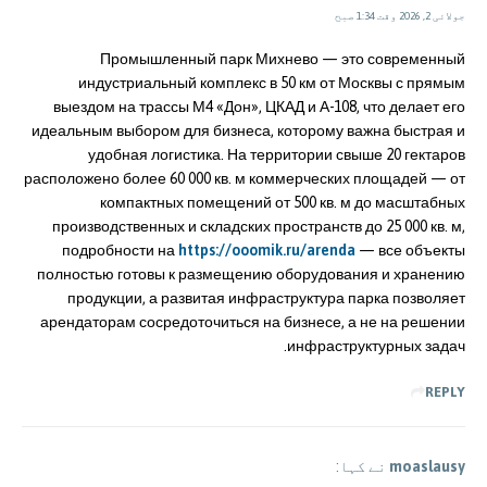
جولائی 2, 2026 وقت 1:34 صبح
Промышленный парк Михнево — это современный
индустриальный комплекс в 50 км от Москвы с прямым
выездом на трассы М4 «Дон», ЦКАД и А-108, что делает его
идеальным выбором для бизнеса, которому важна быстрая и
удобная логистика. На территории свыше 20 гектаров
расположено более 60 000 кв. м коммерческих площадей — от
компактных помещений от 500 кв. м до масштабных
производственных и складских пространств до 25 000 кв. м,
подробности на
https://ooomik.ru/arenda
— все объекты
полностью готовы к размещению оборудования и хранению
продукции, а развитая инфраструктура парка позволяет
арендаторам сосредоточиться на бизнесе, а не на решении
инфраструктурных задач.
REPLY
moaslausy
نے کہا: