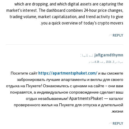
which are dropping, and which digital assets are capturing the
market’s interest. The dashboard combines 24-hour price changes,
trading volume, market capitalization, and trend activity to give
you a quick overview of today’s crypto movers.
REPLY
jafigarndthymn
نے کہا:
جولائی 3, 2026 وقت 4:28 شام
Посетите сайт
https://apartmentsphuket.com/
и вы сможете
забронировать лучшие апартаменты и виллы для своего
отдыха на Пхукете! Ознакомьтесь с ценами на сайте – они вам
понравятся, а индивидуальное сопровождение сделает ваш
отдых незабываемым! ApartmentsPhuket — каталог
проверенного жилья на Пхукете для отпуска и длительной
жизни.
REPLY