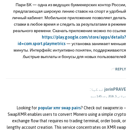
Пари БК — одна из ведущих букмекерских контор России,
предлагающая широкую линию ставок на спорт и удобный
личный кабинет. Мобильное приложение позволяет делать
ставки в любое время и следить за результатами в режиме
реального времени. Скачать приложение можно по ссылке
https://play.google.com/store/apps/details?
id=com.sport.playmetrics
— установка занимает меньше
минуты. Интерфейс интуитивно понятен, поддерживаются
быстрые выплаты и бонусы для новых пользователей.
REPLY
jorinPRAVE
نے کہا:
جولائی 5, 2026 وقت 1:45 صبح
Looking for
popular xmr swap pairs
? Check out swapxmr.io –
SwapXMR enables users to convert Monero using a simple crypto
exchange flow that requires no trading terminal, order book, or
lengthy account creation. This service concentrates on XMR swap