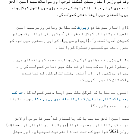
وفاقی وزیر انفارمیشن ٹیکنالوجی اور مواصلات سید امین الحق
نے دعویٰ کیا ہے۔ کہ انٹرنیٹ کی سب سے بڑی سرچ انجن گوگل جلد
ہی پاکستان میں اپنا دفتر کھولے گی۔
ڈان اخبار میں شائع
رپورٹ
کے مطابق وفاقی وزیر سید امین
الحق نے بتایا کہ گوگل نے خود کو ’سیکیورٹی اینڈ ایکسچینج
کمیشن آف پاکستان‘ ۔(ایس ای سی پی)۔ کراچی رجسٹری میں خود کو
بطور ۔مقامی کمپنی رجسٹرڈ کروالیا۔
وفاقی وزیر کے مطابق گوگل کی جانب سے خود کو پاکستان میں۔
رجسٹرڈ کروانے کے بعد ان کے ملک میں دفاتر کھولنے کی راہ
ہموار ہوگئی۔ اور اب آئندہ ہفتے تک گوگل۔ کے نمائندے
پاکستان کا دورہ کریں گے۔
انہوں نے بتایا کہ گوگل ملک میں اپنا دفتر کھولے گا۔
جس کے
بعد پاکستانی صارفین کے ڈیٹا ملک میں ہی رہے گا۔
جس سے ڈیٹا
زیادہ محفوظ رہے گا۔
سید امین الحق نے بتایا کہ پاکستان کے ’غیر قانونی آن لائن
مواد کو ہٹانا اور محدود کرنا (طریقہ کار، نگرانی اور حفاظت)
رولز 2021‘ قوانین کے تحت تمام انٹرنیٹ کمپنیاں۔ اور سوشل