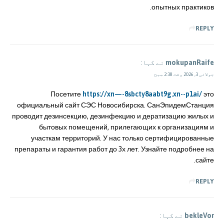
опытных практиков.
REPLY
mokupanRaife
نے کہا:
جولائی 3, 2026 وقت 2:38 صبح
Посетите
https://xn—-8sbcty8aabt9g.xn--p1ai/
это
официальный сайт СЭС Новосибирска. СанЭпидемСтанция
проводит дезинсекцию, дезинфекцию и дератизацию жилых и
бытовых помещений, прилегающих к организациям и
участкам территорий. У нас только сертифицированные
препараты и гарантия работ до 3х лет. Узнайте подробнее на
сайте.
REPLY
bekleVor
نے کہا: