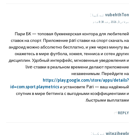
vubehthTon
نے کہا:
جولائی 3, 2026 وقت 8:38 شام
Пари БК — топовая букмекерская контора для любителей
ставок на спорт. Приложение pari ставки на спорт скачать на
андроид можно абсолютно бесплатно, и уже через минуту вы
окажетесь в мире футбола, хоккея, тенниса и сотен других
дисциплин. Удобный интерфейс, мгновенные уведомления и
live-ставки в реальном времени делают приложение
незаменимым. Перейдите на
https://play.google.com/store/apps/details?
id=com.sport.playmetrics
и установите Pari — ваш надёжный
спутник в мире беттинга с выгодными коэффициентами и
быстрыми выплатами.
REPLY
witezihewly
نے کہا: