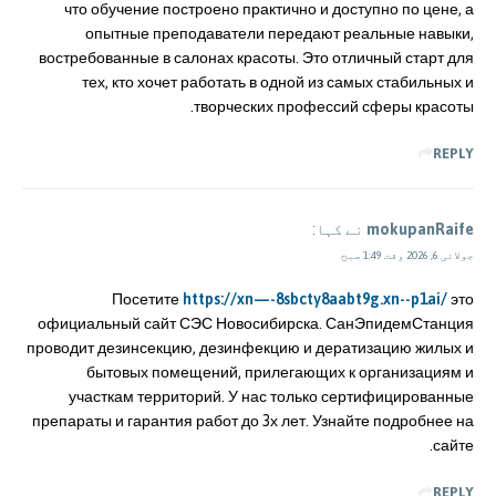
что обучение построено практично и доступно по цене, а
опытные преподаватели передают реальные навыки,
востребованные в салонах красоты. Это отличный старт для
тех, кто хочет работать в одной из самых стабильных и
творческих профессий сферы красоты.
REPLY
mokupanRaife
نے کہا:
جولائی 6, 2026 وقت 1:49 صبح
Посетите
https://xn—-8sbcty8aabt9g.xn--p1ai/
это
официальный сайт СЭС Новосибирска. СанЭпидемСтанция
проводит дезинсекцию, дезинфекцию и дератизацию жилых и
бытовых помещений, прилегающих к организациям и
участкам территорий. У нас только сертифицированные
препараты и гарантия работ до 3х лет. Узнайте подробнее на
сайте.
REPLY