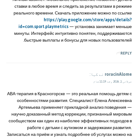
ставки в любое время и следить за результатами в режиме
реального времени. Скачать приложение можно по ссылке
https://play.google.com/store/apps/details?
id=com.sport.playmetrics
— установка занимает меньше
минуты. Интерфейс интуитивно понятен, поддерживаются
быстрые выплаты и бонусы для новых пользователей.
REPLY
roracinAlome
نے کہا:
جولائی 1, 2026 وقت 11:19 شام
АВА-терапия в Красногорске — это реальная помощь детям с
особенностями развития. Специалист Елена Алексеевна
Артемьева применяет прикладной анализ поведения —
научно доказанный метод коррекции, признанный мировым
сообществом как один из наиболее эффективных подходов в
работе с детьми с аутизмом и задержками развития.
Записаться на приём и узнать подробнее об услугах можно на