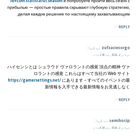
id=com.statistafut.seasom
и попробуйте пройти весь сезон с
прибылью — простые правила скрывают глубокую стратегию,
делая каждое решение по-настоящему захватывающим.
REPLY
zufxacwsorgo
نے کہا:
جولائی 2, 2026 وقت 2:38 شام
ハイセンシとは シュラウド ヴァロラントの感覚 頂点の精神 ヴァ
ロラントの感覚 これらはすべて当社の Web サイト
https://gamersettings.net/
にあります – すべてのイベントの最
新情報を入手できる最新情報をお見逃しなく
REPLY
semihocip
نے کہا:
جولائی 2, 2026 وقت 4:34 شام