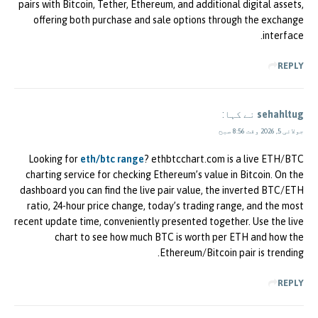
pairs with Bitcoin, Tether, Ethereum, and additional digital assets,
offering both purchase and sale options through the exchange
interface.
REPLY
sehahltug
نے کہا:
جولائی 5, 2026 وقت 8:56 صبح
Looking for
eth/btc range
? ethbtcchart.com is a live ETH/BTC
charting service for checking Ethereum’s value in Bitcoin. On the
dashboard you can find the live pair value, the inverted BTC/ETH
ratio, 24-hour price change, today’s trading range, and the most
recent update time, conveniently presented together. Use the live
chart to see how much BTC is worth per ETH and how the
Ethereum/Bitcoin pair is trending.
REPLY