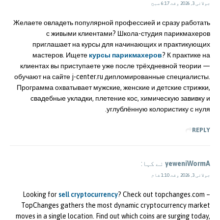
جولائی 3, 2026 وقت 6:17 صبح
Желаете овладеть популярной профессией и сразу работать
с живыми клиентами? Школа-студия парикмахеров
приглашает на курсы для начинающих и практикующих
мастеров. Ищете
курсы парикмахеров
? К практике на
клиентах вы приступаете уже после трёхдневной теории —
обучают на сайте j-center.ru дипломированные специалисты.
Программа охватывает мужские, женские и детские стрижки,
свадебные укладки, плетение кос, химическую завивку и
углублённую колористику с нуля.
REPLY
yeweniWormA
نے کہا:
جولائی 3, 2026 وقت 1:10 شام
Looking for
sell cryptocurrency
? Check out topchanges.com –
TopChanges gathers the most dynamic cryptocurrency market
moves in a single location. Find out which coins are surging today,