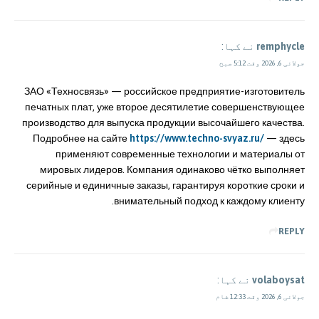
remphycle
نے کہا:
جولائی 6, 2026 وقت 5:12 صبح
ЗАО «Техносвязь» — российское предприятие-изготовитель
печатных плат, уже второе десятилетие совершенствующее
производство для выпуска продукции высочайшего качества.
Подробнее на сайте
https://www.techno-svyaz.ru/
— здесь
применяют современные технологии и материалы от
мировых лидеров. Компания одинаково чётко выполняет
серийные и единичные заказы, гарантируя короткие сроки и
внимательный подход к каждому клиенту.
REPLY
volaboysat
نے کہا:
جولائی 6, 2026 وقت 12:33 شام