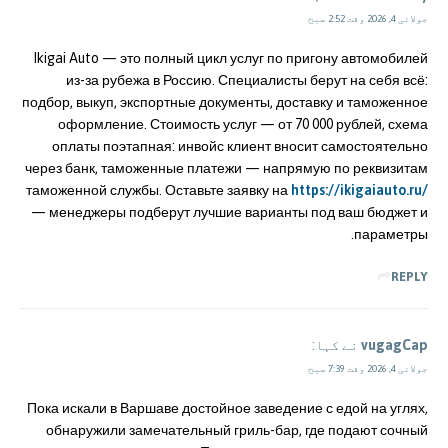
جولائی 4, 2026 وقت 2:52 صبح
Ikigai Auto — это полный цикл услуг по пригону автомобилей
из-за рубежа в Россию. Специалисты берут на себя всё:
подбор, выкуп, экспортные документы, доставку и таможенное
оформление. Стоимость услуг — от 70 000 рублей, схема
оплаты поэтапная: инвойс клиент вносит самостоятельно
через банк, таможенные платежи — напрямую по реквизитам
таможенной службы. Оставьте заявку на
https://ikigaiauto.ru/
— менеджеры подберут лучшие варианты под ваш бюджет и
параметры.
REPLY
vugagCap
نے کہا:
جولائی 4, 2026 وقت 7:39 صبح
Пока искали в Варшаве достойное заведение с едой на углях,
обнаружили замечательный гриль-бар, где подают сочный