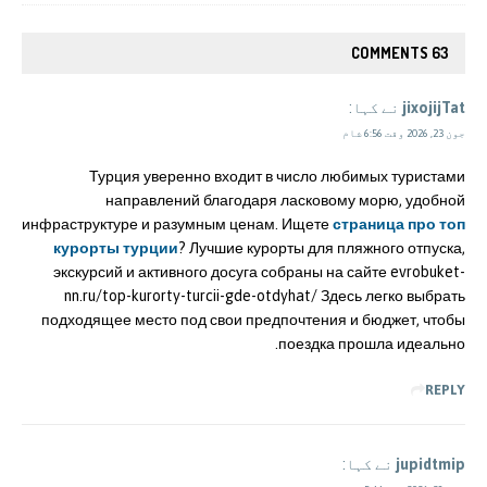
63 COMMENTS
jixojijTat
نے کہا:
جون 23, 2026 وقت 6:56 شام
Турция уверенно входит в число любимых туристами
направлений благодаря ласковому морю, удобной
инфраструктуре и разумным ценам. Ищете
страница про топ
курорты турции
? Лучшие курорты для пляжного отпуска,
экскурсий и активного досуга собраны на сайте evrobuket-
nn.ru/top-kurorty-turcii-gde-otdyhat/ Здесь легко выбрать
подходящее место под свои предпочтения и бюджет, чтобы
поездка прошла идеально.
REPLY
jupidtmip
نے کہا: