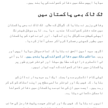
میڈیا ایپس ملک میں دفاتر کھولنے کی پابند ہیں۔
ٹک ٹاک بھی پاکستان ميں
وفاقی وزیر نے بتایا کہ گوگل کے علاوہ ٹک ٹاک نے بھی پاکستان
میں جلد دفتر کھولنے کا عندیہ دیا ہے۔ تاہم سوشل شیئرنگ
ایپلی کیشن سے گوگل بازی لے گیا۔ اور اس نے خود کو پاکستان
میں بطور کمپنی رجسٹرڈ کرواکر عملی آغاز کردیا۔
اگرچہ سید امین الحق نے بتایا کہ تمام سوشل میڈیا ایپس اور
ویب ۔
سائٹس ملک میں دفاتر کھولنے کی پابندی ہیں
۔ تاہم آئی
ٹی انڈسٹری ذرائع کے مطابق میٹا اور ٹوئٹر فوری طور پر
پاکستان میں دفاتر کھولنے کے لیے تیار نہیں۔
ٹیلی کام انڈسٹری سے وابستہ ایک اہم عہدیدار نے ڈان کو
بتایا۔ کہ فیس بک اور ٹوئٹر عالمی سطح پر اپنے اسٹاف کو کم کر
رہے ہیں۔ ایسے میں ان کی جانب سے پاکستان میں دفاتر کھولنا
ناممکن دکھائی دیتا ہے۔
انہوں نے بتایا کہ فیس بک اور ٹوئٹر جیسے پلیٹ فارمز کی جانب