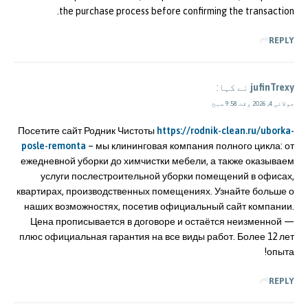
the purchase process before confirming the transaction.
REPLY
jufinTrexy
نے کہا:
جولائی 4, 2026 وقت 9:58 صبح
Посетите сайт Родник Чистоты
https://rodnik-clean.ru/uborka-
posle-remonta
– мы клининговая компания полного цикла: от
ежедневной уборки до химчистки мебели, а также оказываем
услуги послестроительной уборки помещений в офисах,
квартирах, производственных помещениях. Узнайте больше о
наших возможностях, посетив официальный сайт компании.
Цена прописывается в договоре и остаётся неизменной —
плюс официальная гарантия на все виды работ. Более 12 лет
опыта!
REPLY