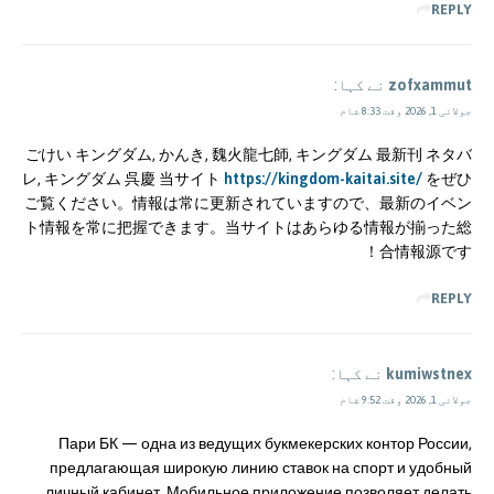
REPLY
zofxammut
نے کہا:
جولائی 1, 2026 وقت 8:33 شام
ごけい キングダム, かんき, 魏火龍七師, キングダム 最新刊 ネタバ
レ, キングダム 呉慶 当サイト
https://kingdom-kaitai.site/
をぜひ
ご覧ください。情報は常に更新されていますので、最新のイベン
ト情報を常に把握できます。当サイトはあらゆる情報が揃った総
合情報源です！
REPLY
kumiwstnex
نے کہا:
جولائی 1, 2026 وقت 9:52 شام
Пари БК — одна из ведущих букмекерских контор России,
предлагающая широкую линию ставок на спорт и удобный
личный кабинет. Мобильное приложение позволяет делать