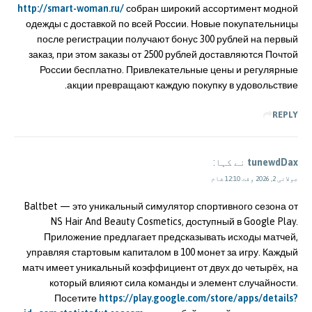
http://smart-woman.ru/
собран широкий ассортимент модной
одежды с доставкой по всей России. Новые покупательницы
после регистрации получают бонус 300 рублей на первый
заказ, при этом заказы от 2500 рублей доставляются Почтой
России бесплатно. Привлекательные цены и регулярные
акции превращают каждую покупку в удовольствие.
REPLY
tunewdDax
نے کہا:
جولائی 2, 2026 وقت 12:10 شام
Baltbet — это уникальный симулятор спортивного сезона от
NS Hair And Beauty Cosmetics, доступный в Google Play.
Приложение предлагает предсказывать исходы матчей,
управляя стартовым капиталом в 100 монет за игру. Каждый
матч имеет уникальный коэффициент от двух до четырёх, на
который влияют сила команды и элемент случайности.
Посетите
https://play.google.com/store/apps/details?