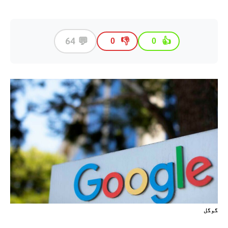
💬
64
👎
👍
0
0
گوگل