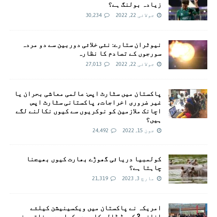
زیادہ بولنگ ہے؟
جولائی 22, 2022
30,234
نیوٹران ستارے: نئی خلائی دوربین سے دو مردہ
سورجوں کے تصادم کا نظارہ
جولائی 22, 2022
27,013
پاکستان میں سٹارٹ اپس: عالمی معاشی بحران یا
غیر ضروری اخراجات، پاکستانی سٹارٹ اپس
اچانک ملازمین کو نوکریوں سے کیوں نکالنے لگے
ہیں؟
جون 15, 2022
24,492
کولمبیا دریائی گھوڑے بھارت کیوں بھیجنا
چاہتا ہے؟
مارچ 3, 2023
21,319
امريکہ نے پاکستان میں ویکسینیشن کیلئے
اضافی 2 کروڑ ڈالر کا وعدہ کیا ہے، وفاقی وزیر