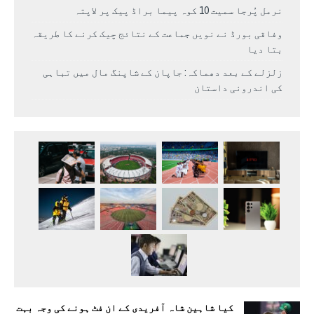
نرمل پُرجا سمیت 10 کوہ پیما براڈ پیک پر لاپتہ
وفاقی بورڈ نے نویں جماعت کے نتائج چیک کرنے کا طریقہ
بتا دیا
زلزلے کے بعد دھماکہ: جاپان کے شاپنگ مال میں تباہی
کی اندرونی داستان
کیا شاہین شاہ آفریدی کے ان فٹ ہونے کی وجہ بہت