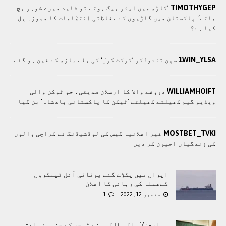
TIMOTHYGEP
’گاڑی میں ایئر بیگ ہوتے تو شاید میرے شوہر بچ
جاتے‘: پاکستان میں گاڑیوں کے حفاظتی انتظامات کا مجوزہ بِل
کیا ہے؟
1WIN_YLSA
سچن تندولکر ’کرکٹ گرل‘ کی بلے بازی کے فین ہو گئے
WILLIAMHOIFT
دروغے والا کا ارسلان صدیقی، جو ٹوکن والی
ویڈیو گیم کھیلتے کھیلتے ’ٹیکن کا پاکستانی بادشاہ‘ بن گیا
MOSTBET_TVKI
غیر اعلانیہ گیس کی لوڈشیڈنگ نے کراچی والوں
کی زندگیاں اجیرن کر دیں
ایران میں پکڑے گئے یونانی آئل ٹینکروں
کےعملہ کی رہائی کا اعلان
ستمبر 12, 2022
1
بھارت: 14 سالہ طالبہ نے ٹیچر کے جنسی زیادتی