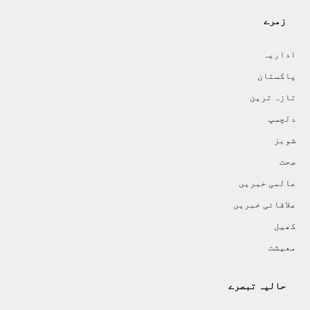
زمرے
اداريہ
پاکستان
تازہ ترين
دلچسپ
شوبز
صحت
عالمی خبريں
علاقائی خبريں
کھيل
معيشت
حالیہ تبصرے