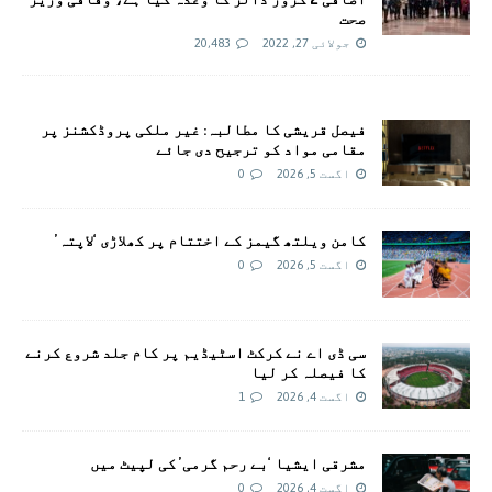
صحت
جولائی 27, 2022
20,483
فیصل قریشی کا مطالبہ: غیر ملکی پروڈکشنز پر
مقامی مواد کو ترجیح دی جائے
اگست 5, 2026
0
کامن ویلتھ گیمز کے اختتام پر کھلاڑی ‘لاپتہ’
اگست 5, 2026
0
سی ڈی اے نے کرکٹ اسٹیڈیم پر کام جلد شروع کرنے
کا فیصلہ کر لیا
اگست 4, 2026
1
مشرقی ایشیا ‘بے رحم گرمی’ کی لپیٹ میں
اگست 4, 2026
0