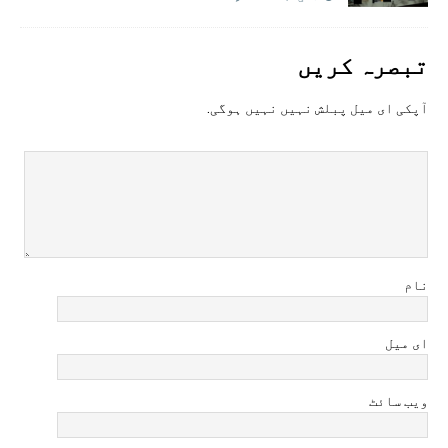
تبصرہ کريں
آپکی ای ميل پبلش نہيں نہيں ہوگی.
نام
ای میل
ویب سائٹ