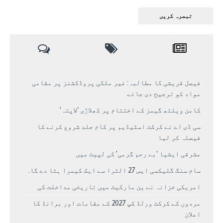
فیصل قریشی کا مطالبہ: غیر ملکی پروڈکشنز پر مقامی
مواد کو ترجیح دی جائے
کامن ویلتھ گیمز کے اختتام پر کھلاڑی ‘لاپتہ’
سی ڈی اے نے کرکٹ اسٹیڈیم پر کام جلد شروع کرنے کا
فیصلہ کر لیا
مشرقی ایشیا ‘بے رحم گرمی’ کی لپیٹ میں
سام سنگ گلیکسی ایس 27 الٹرا سے ایک کیمرا ہٹا دے گا.
امریکی خزانہ نے ین مارکیٹ میں تاریخی مداخلت کی
مردوں کے کرکٹ ورلڈ کپ 2027 کے مقامات اور برانڈ کا
اعلان