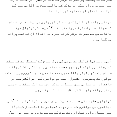
میں تصویری وارننگز پرنٹ کرکے عالمی سطح پر آگاہی مہم کے
ایک نئے انداز کو متعارف کروایا تھا۔
مینٹل ہیلتھ اینڈ ایڈِکشن منسٹر کیرولین بینیٹ نے اس اقدام
کے حوالے سے بات کرتے ہوئے کہا کہ ’13 فیصد کینیڈینز جوکہ
باقاعدگی سے سگریٹ نوشی کرتے ہیں، یہ اقدام ان کے لیے پرانا
ہو گیا ہے‘۔
اُنہوں نے کہا کہ’سگریٹ نوشی کی روک تھام کے لیےسگریٹ کے پیکٹ
کے بجائے ہر ایک سگریٹ پر صحت سے متعلق وارننگ پرنٹ کروانے
سے اس بات کو یقینی بنانے میں مدد ملے گی کہ یہ ضروری پیغامات
لوگوں تک پہنچیں، بشمول ایسے نوجوانوں کے، جو اکثر سماجی
حالات اور پریشانی میں مبتلا ہونے کی وجہ سے ایک پیکٹ پر چھپی
ہوئی ہیلتھ وارننگ کو نظر انداز کردیتے ہیں‘۔
کینیڈین حکومت کی جانب سے ایک بیان میں یہ کہا گیا ہے کہ ’کئی
دہائیوں کی کوششوں کے باوجود، تمباکو کا استعمال کینیڈا
میں بیماری اور قبل از وقت موت کی سب سے بڑی وجہ بنا ہوا ہے‘۔