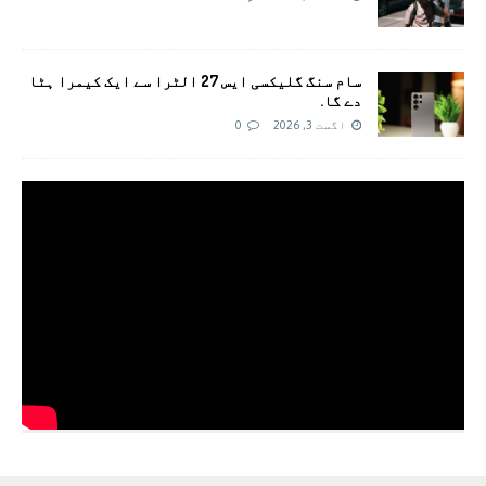
سام سنگ گلیکسی ایس 27 الٹرا سے ایک کیمرا ہٹا
دے گا.
اگست 3, 2026
0