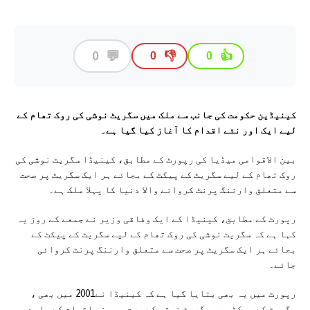
💬
0
👎
👍
0
0
کینیڈین حکومت کی جانب سے ملک میں سگریٹ نوشی کی روک تھام کے
لیے ایک اور نئے اقدام کا آغاز کیا گیا ہے۔
بین الاقوامی میڈیا کی رپورٹ کے مطابق، کینیڈا سگریٹ نوشی کی
روک تھام کے لیے سگریٹ کے پیکٹ کے بجائے ہر ایک سگریٹ پر صحت
سے متعلق وارننگ پرنٹ کروانے والا دنیا کا پہلا ملک ہے۔
رپورٹ کے مطابق، کینیڈا کے ایک وفاقی وزیر نے جمعے کے روز یہ
کہا ہے کہ سگریٹ نوشی کی روک تھام کے لیے سگریٹ کے پیکٹ کے
بجائے ہر ایک سگریٹ پر صحت سے متعلق وارننگ پرنٹ کروائی
جائے۔
رپورٹ میں یہ بھی بتایا گیا ہے کہ کینیڈا نے2001 میں بھی ،
سگریٹ کے پیکٹس پر سگریٹ نوشی کے صحت پر مضر اثرات کے بارے