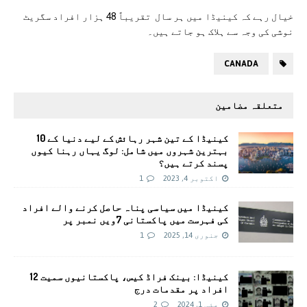
خیال رہے کہ کینیڈا میں ہر سال تقریباً 48 ہزار افراد سگریٹ
نوشی کی وجہ سے ہلاک ہو جاتے ہیں۔
CANADA
متعلقہ مضامین
کینیڈا کے تین شہر رہائش کے لیے دنیا کے 10
بہترین شہروں میں شامل: لوگ یہاں رہنا کیوں
پسند کرتے ہیں؟
اکتوبر 4, 2023
1
کینیڈا میں سیاسی پناہ حاصل کرنے والے افراد
کی فہرست میں پاکستانی 7ویں نمبر پر
جنوری 14, 2025
1
کینیڈا: بینک فراڈ کیس، پاکستانیوں سمیت 12
افراد پر مقدمات درج
مئی 1, 2024
2