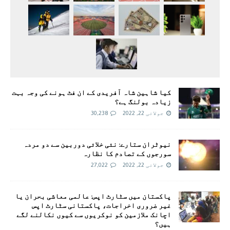
کیا شاہین شاہ آفریدی کے ان فٹ ہونے کی وجہ بہت
زیادہ بولنگ ہے؟
جولائی 22, 2022
30,238
نیوٹران ستارے: نئی خلائی دوربین سے دو مردہ
سورجوں کے تصادم کا نظارہ
جولائی 22, 2022
27,022
پاکستان میں سٹارٹ اپس: عالمی معاشی بحران یا
غیر ضروری اخراجات، پاکستانی سٹارٹ اپس
اچانک ملازمین کو نوکریوں سے کیوں نکالنے لگے
ہیں؟