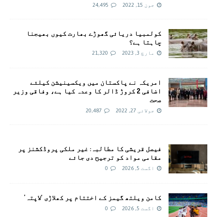
جون 15, 2022
24,495
کولمبیا دریائی گھوڑے بھارت کیوں بھیجنا
چاہتا ہے؟
مارچ 3, 2023
21,320
امريکہ نے پاکستان میں ویکسینیشن کیلئے
اضافی 2 کروڑ ڈالر کا وعدہ کیا ہے، وفاقی وزیر
صحت
جولائی 27, 2022
20,487
فیصل قریشی کا مطالبہ: غیر ملکی پروڈکشنز پر
مقامی مواد کو ترجیح دی جائے
اگست 5, 2026
0
کامن ویلتھ گیمز کے اختتام پر کھلاڑی ‘لاپتہ’
اگست 5, 2026
0