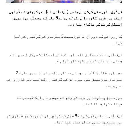
فیڈرل انویسٹی گیشن ایجنسی (ایف آئی اے) امیگریشن نے کراچی
ایئر پورٹ پر کارروائی کرتے ہوئے 9 ماہ کے بچے کو موزمبیق
اسمگل کرنے کی ناکام بنا دی۔
کارروائی کے دوران خاتون سمیت 5 ملزمان کو گرفتار کر لیا
گیا۔
ایف آئی اے کے مطابق انسدادِ انسانی اسمگلنگ سرکل نے بچے کے
جعلی ماں باپ کو بھی گرفتار کیا ہے۔
بچے اور خاتون کے لیے جعلی دستاویزات بنوانے میں ملوث 2
ملزمان موزمبیق میں ہیں۔ جن کی گرفتاری کے لیے بھی کارروائی
جاری ہے۔
موزمبیق پہنچنے پر بچے کو رقم کے عوض وہاں ایک فیملی کے
حوالے کیا جانا تھا۔
ایف آئی اے امیگریشن نے 9 جون کو کراچی ایئر پورٹ پر خاتون کو
موزمبیق جاتے ہوئے گرفتار کیا تھا۔