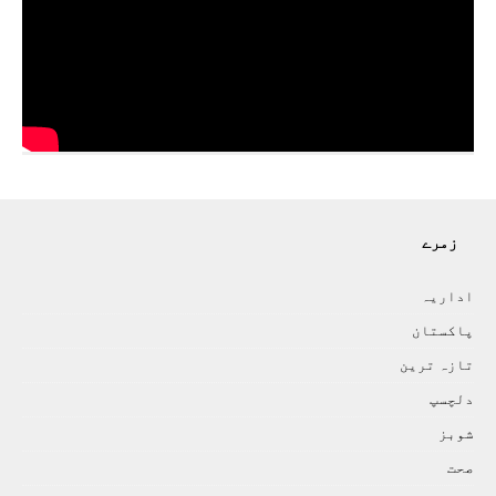
زمرے
اداريہ
پاکستان
تازہ ترين
دلچسپ
شوبز
صحت