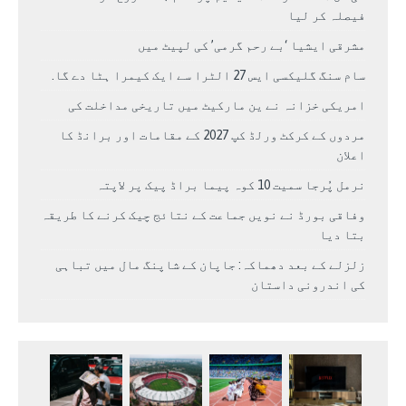
فیصلہ کر لیا
مشرقی ایشیا ‘بے رحم گرمی’ کی لپیٹ میں
سام سنگ گلیکسی ایس 27 الٹرا سے ایک کیمرا ہٹا دے گا.
امریکی خزانہ نے ین مارکیٹ میں تاریخی مداخلت کی
مردوں کے کرکٹ ورلڈ کپ 2027 کے مقامات اور برانڈ کا
اعلان
نرمل پُرجا سمیت 10 کوہ پیما براڈ پیک پر لاپتہ
وفاقی بورڈ نے نویں جماعت کے نتائج چیک کرنے کا طریقہ
بتا دیا
زلزلے کے بعد دھماکہ: جاپان کے شاپنگ مال میں تباہی
کی اندرونی داستان