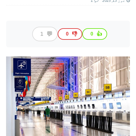
جون 13, 2025
1
💬
1
👎
👍
0
0