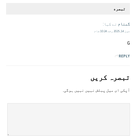
تبصره
گمنام
نے کہا:
جون 14, 2025 وقت 10:24 شام
G
REPLY
تبصرہ کريں
آپکی ای ميل پبلش نہيں نہيں ہوگی.