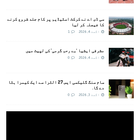
سی ڈی اے نے کرکٹ اسٹیڈیم پر کام جلد شروع کرنے
کا فیصلہ کر لیا
اگست 4, 2026
1
مشرقی ایشیا ‘بے رحم گرمی’ کی لپیٹ میں
اگست 4, 2026
0
سام سنگ گلیکسی ایس 27 الٹرا سے ایک کیمرا ہٹا
دے گا.
اگست 3, 2026
0