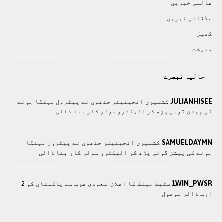
عالمی خبريں
علاقائی خبريں
کھيل
معيشت
حالیہ تبصرے
JULIANHISEE
کشمیری انجینیئر جنھوں نے پیٹرول مہنگا ہونے
کی پیشن گوئی پڑھ کر الیکٹرو سولر کار بنا ڈالی
SAMUELDAYMN
کشمیری انجینیئر جنھوں نے پیٹرول مہنگا
ہونے کی پیشن گوئی پڑھ کر الیکٹرو سولر کار بنا ڈالی
1WIN_PWSR
سٹیٹ بینک کا اعلان: سعودی عرب سے پاکستان کو 2
ارب ڈالر موصول