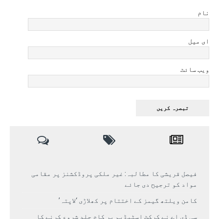
نام
ای میل
ویب سائٹ
فیصل قریشی کا مطالبہ: غیر ملکی پروڈکشنز پر مقامی
مواد کو ترجیح دی جائے
کامن ویلتھ گیمز کے اختتام پر کھلاڑی ‘لاپتہ’
سی ڈی اے نے کرکٹ اسٹیڈیم پر کام جلد شروع کرنے کا