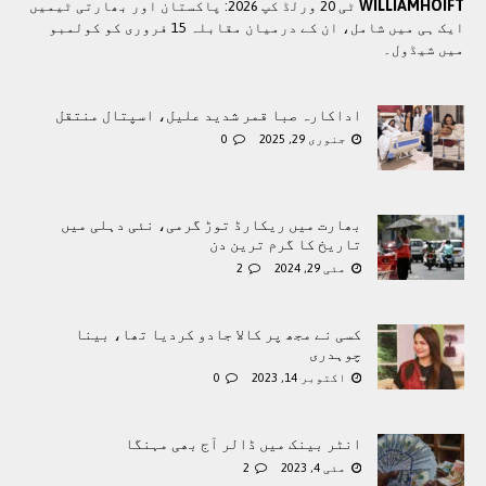
WILLIAMHOIFT
ٹی 20 ورلڈ کپ 2026: پاکستان اور بھارتی ٹیمیں
ایک ہی میں شامل، ان کے درمیان مقابلہ 15 فروری کو کولمبو
میں شیڈول۔
اداکارہ صبا قمر شدید علیل، اسپتال منتقل
جنوری 29, 2025
0
بھارت میں ریکارڈ توڑ گرمی، نئی دہلی میں
تاریخ کا گرم ترین دن
مئی 29, 2024
2
کسی نے مجھ پر کالا جادو کردیا تھا، بینا
چوہدری
اکتوبر 14, 2023
0
انٹر بینک میں ڈالر آج بھی مہنگا
مئی 4, 2023
2