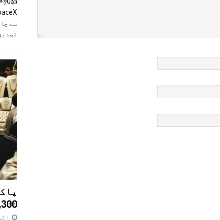
سے چان
تصدیق
پاکس
11,300 روپے کا 
اگست 7,