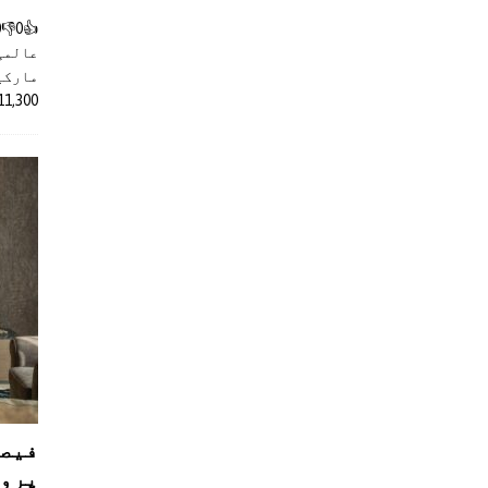
عالمی
مارکیٹ
11,300 روپے کے اضافے کے بعد 4 لا
فیصل
پروڈ