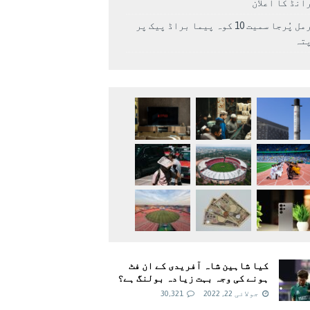
انڈ کا اعلان
نرمل پُرجا سمیت 10 کوہ پیما براڈ پیک پر
پتہ
کیا شاہین شاہ آفریدی کے ان فٹ
ہونے کی وجہ بہت زیادہ بولنگ ہے؟
جولائی 22, 2022
30,321