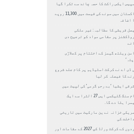
پیس ایکس راکٹ کا حصہ چاند سے ٹکرا گیا
پاکستان میں سونے کی قیمت میں 11,300 روپے
 اضافہ
صل قریشی کا مطالبہ: غیر ملکی
وڈکشنز پر مقامی مواد کو ترجیح دی
ئے
من ویلتھ گیمز کے اختتام پر کھلاڑی
اپتہ’
 ڈی اے نے کرکٹ اسٹیڈیم پر کام جلد شروع
نے کا فیصلہ کر لیا
رقی ایشیا ‘بے رحم گرمی’ کی لپیٹ میں
سام سنگ گلیکسی ایس 27 الٹرا سے ایک
مرا ہٹا دے گا.
ریکی خزانہ نے ین مارکیٹ میں تاریخی
اخلت کی
مردوں کے کرکٹ ورلڈ کپ 2027 کے مقامات اور