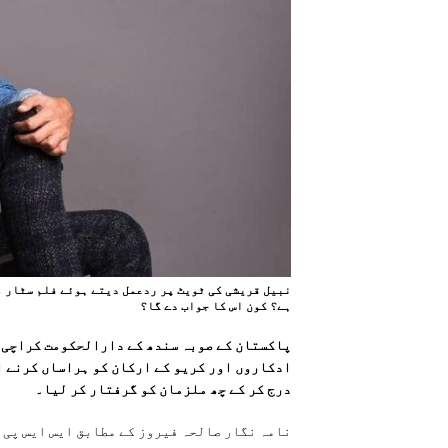
نبیل قریشی کی ٹویٹ پر ردعمل دیتے ہوئے فلم سٹار م
ہے؟ کون اس کا جواب دے گا؟
پاکستان کے صوبہ سندھ کے دارالحکومت کراچی م
ادکاروں اور کریو کے ارکان کو ہراساں کرنے ا
درج کر کے چھ ملزمان کو گرفتار کر لیا۔
نامہ نگار صالحہ فیروز کے مطابق ایس ایس پی 