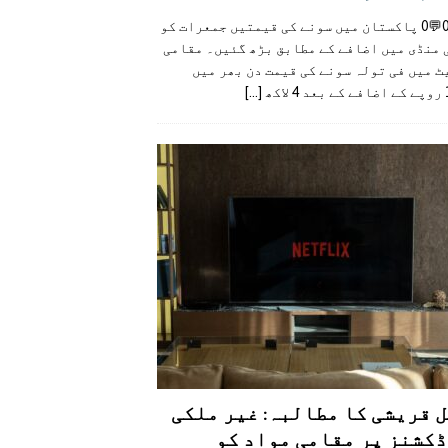
👍0👎0💬0 پاکستان میں سونے کی قیمتیں جمعرات کو
 منڈی میں اضافے کے مطابق بڑھ گئیں۔ مقامی
 میں فی تولہ سونے کی قیمت دن بھر میں
کھ
[...]
 قریشی کا مطالبہ: غیر ملکی
کشنز پر مقامی مواد کو