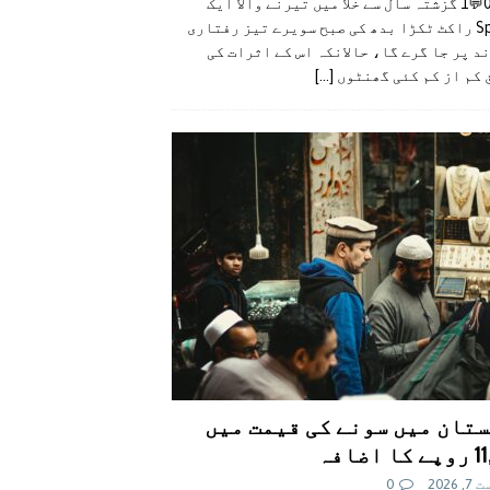
👍0👎0💬1 گزشتہ سال سے خلا میں تیرنے والا ایک
SpaceX راکٹ ٹکڑا بدھ کی صبح سویرے تیز رفتاری
د پر جا گرے گا، حالانکہ اس کے اثرات کی
 کم از کم کئی گھنٹوں
[...]
تان میں سونے کی قیمت میں
اضافہ
 2026
0