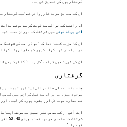
گرفتاریوں کی تصدیق کی ہے۔
ان کے مطابق مزید کارروائی کے لیے گرفتار ملز
اس واقعے کے حوالے سے ٹویٹ کرتے ہوئے ہدایت 
آئی بی کالون
ی میں شوٹنگ کے دوران حملہ کیا 
ان کا مزید کہنا تھا کہ ’ہم ڈرامے کی شوٹنگ م
کو ہراساں کیا گیا۔ کریو کو مارا پیٹا گیا ا
ان کی ٹویٹ میں ڈرامے ’گل رعنا‘ کا ٹیگ بھی شا
گرفتاری
چند منٹ بعد کی جانے والی ایک اور ٹویٹ میں ا
موجود ہیں۔ ہم پر اس سے قبل کراچی میں کبھی 
نے ہمارے موبائل اور بٹوے چوری کر لیے۔ اور 
ایف آئی ار کے مدعی علی حسین نے موقف اپنایا 
شوٹنگ کا
کر دیا۔‘