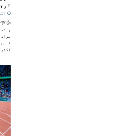
ترجی
اگست 5,
پاکست
مواد ک
کہ یو
اکثر
]