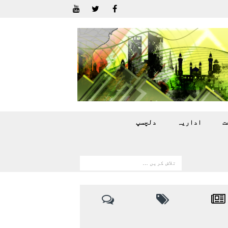
ت
اداريہ
دلچسپ