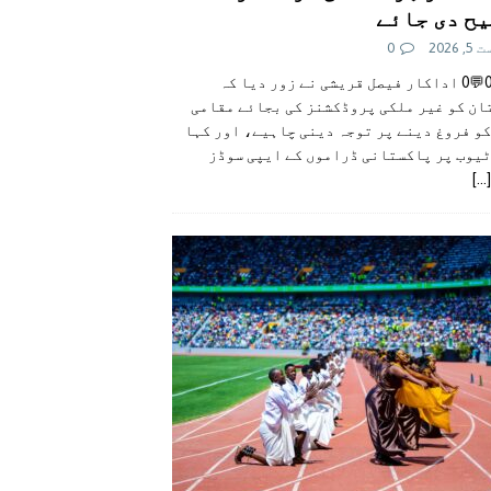
ح دی جائے
 2026
0
👍0👎0💬0 اداکار فیصل قریشی نے زور دیا کہ
ان کو غیر ملکی پروڈکشنز کی بجائے مقامی
و فروغ دینے پر توجہ دینی چاہیے، اور کہا
ٹیوب پر پاکستانی ڈراموں کے ایپی سوڈز
[...