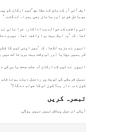
ایف آئی آر کے متن کے مطابق ’ٹیم ارکان کو پست
موبائل فونز اور سامان بھی ہمراہ لے گئے۔‘
اسی واقعے کے حوالے سے اداکارہ حرا مانی نے ا
تھا۔ کہ ’یہ ایک بہت برا واقعہ تھا۔ میری دعا
انہوں نے مزید لکھا۔ کہ ’میں اپنی ٹیم کا شکر
کر ہمیں بچایا اور اس وقت بہت بری حالت میں ہ
انہوں نے ٹیم کے ارکان لہ جلد صحت یابی کی دع
نبیل قریشی کی ٹویٹ پر ردعمل دیتے ہوئے فلم س
کون ذمہ دار ہے؟ کون اس کا جواب دے گا؟‘
تبصرہ کريں
آپکی ای ميل پبلش نہيں نہيں ہوگی.