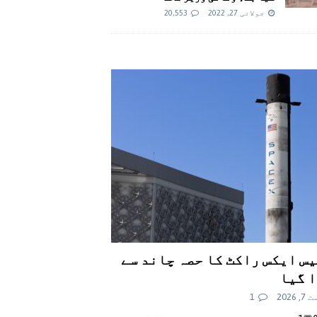
جولائی 27, 2022
20,553
س ایکس راکٹ کا حصہ چاند سے
 گیا
 2026
1