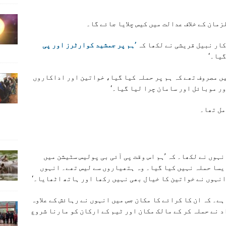
مان کے خلاف عدالت میں کیس چلایا جائے گا۔
کار نبیل قریشی نے لکھا کہ
’ہم پر جمشید کوارٹرز اور پی
گیا۔‘
یں مصروف تھے کہ ہم پر حملہ کیا گیا، خواتین اور اداکاروں
ور موبائل اور سامان چرا لیا گیا۔‘
مل تھا۔
نہوں نے لکھا۔ کہ ’ہم اس وقت پی آئی بی پولیس سٹیشن میں
ایسا حملہ نہیں کیا گیا۔ وہ ہتھیاروں سے لیس تھے۔ انہوں
انہوں نے خواتین کا خیال بھی نہیں رکھا اور ہاتھ اٹھایا۔‘
ہے۔ کہ ان کا کرائے کا مکان جس میں انہوں نے رہائش کے علاوہ
 سامان موجود تھا، ’وہاں 40، 50 افراد نے حملہ کر کے مالک مکان اور ٹیم کے ارکان کو مارنا شروع