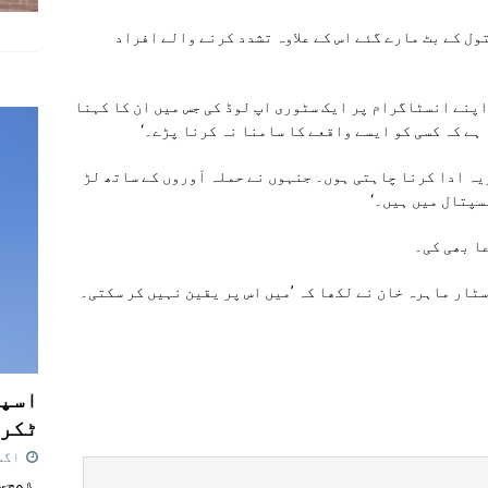
ول کے بٹ مارے گئے اس کے علاوہ تشدد کرنے والے افراد
پنے انسٹاگرام پر ایک سٹوری اپ لوڈ کی جس میں ان کا کہنا
 ہے کہ کسی کو ایسے واقعے کا سامنا نہ کرنا پڑے۔‘
یہ ادا کرنا چاہتی ہوں۔ جنہوں نے حملہ آوروں کے ساتھ لڑ
سپتال میں ہیں۔‘
ا بھی کی۔
ٹار ماہرہ خان نے لکھا کہ ’میں اس پر یقین نہیں کر سکتی۔
اسپی
ٹکرا
اگست 7,