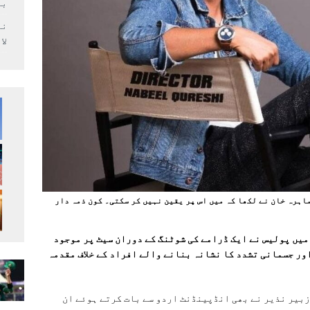
بر
لا
اہرہ خان نے لکھا کہ میں اس پر یقین نہیں کر سکتی۔ کون ذمہ دار
یں پولیس نے ایک ڈرامے کی شوٹنگ کے دوران سیٹ پر موجود
ور جسمانی تشدد کا نشانہ بنانے والے افراد کے خلاف مقدمہ
زبیر نذیر نے بھی انڈپینڈنٹ اردو سے بات کرتے ہوئے ان