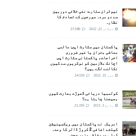
نیوٹران ستارے: نئی خلائی دوربین
سے دو مردہ سورجوں کے تصادم کا
نظارہ
جولائی 22, 2022
27,080
پاکستان میں سٹارٹ اپس: عالمی
معاشی بحران یا غیر ضروری
اخراجات، پاکستانی سٹارٹ اپس
اچانک ملازمین کو نوکریوں سے کیوں
نکالنے لگے ہیں؟
جون 15, 2022
24,550
کولمبیا دریائی گھوڑے بھارت کیوں
بھیجنا چاہتا ہے؟
مارچ 3, 2023
21,350
امريکہ نے پاکستان میں ویکسینیشن
کیلئے اضافی 2 کروڑ ڈالر کا وعدہ
کیا ہے، وفاقی وزیر صحت