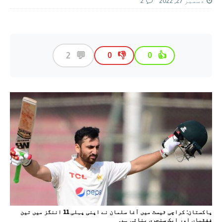
دسمبر 27, 2022
2
💬
2
👎
👍
0
0
پاکستان: کراچی ٹيسٹ ميں آغا سلمان نے اپنی پہلی 11 اننگز میں تین
ففٹیاں اور ایک سنچری بنائی ہے۔