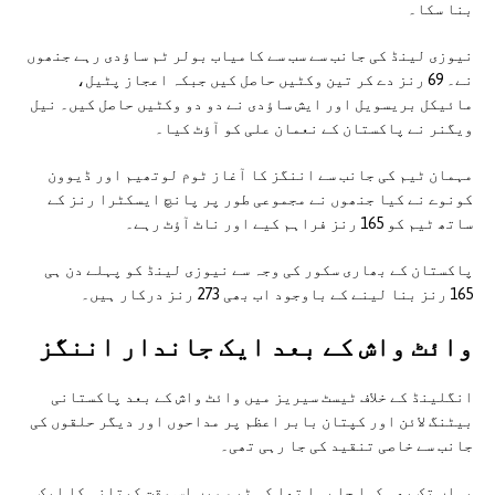
بنا سکا۔
نیوزی لینڈ کی جانب سے سب سے کامیاب بولر ٹم ساؤدی رہے جنھوں
نے۔ 69 رنز دے کر تین وکٹیں حاصل کیں جبکہ اعجاز پٹیل،
مائیکل بریسویل اور ایش ساؤدی نے دو دو وکٹیں حاصل کیں۔ نیل
ویگنر نے پاکستان کے نعمان علی کو آؤٹ کیا۔
مہمان ٹیم کی جانب سے اننگز کا آغاز ٹوم لوتھیم اور ڈیوون
کونوے نے کیا جنھوں نے مجموعی طور پر پانچ ایسکٹرا رنز کے
ساتھ ٹیم کو 165 رنز فراہم کیے اور ناٹ آؤٹ رہے۔
پاکستان کے بھاری سکور کی وجہ سے نیوزی لینڈ کو پہلے دن ہی
165 رنز بنا لینے کے باوجود اب بھی 273 رنز درکار ہیں۔
وائٹ واش کے بعد ایک جاندار اننگز
انگلینڈ کے خلاف ٹیسٹ سیریز میں وائٹ واش کے بعد پاکستانی
بیٹنگ لائن اور کپتان بابر اعظم پر مداحوں اور دیگر حلقوں کی
جانب سے خاصی تنقید کی جا رہی تھی۔
یہاں تک بھی کہا جا رہا تھا کہ ٹیم میں اس وقت کپتانی کا ایک