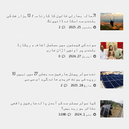
71 سالہ بھارتی خاتون کا کارنامہ؛ 13 ہزار فٹ کی
بلندی سے اسکائے ڈائیونگ
ستمبر 25, 2025
2
سونے کی قیمتوں میں مسلسل اضافہ، ریکارڈ
بلندی پر اونچی اڑان جاری
اپریل 27, 2026
0
نئے سولر پینل صارفین سے بجلی 27 میں نہیں 10
روپے فی یونٹ خریدی جائے گی، ای سی سی
مارچ 18, 2025
2
کیا سولر سسٹم سے کم آمدن والے صارفین واقعی
متاثر ہو رہے ہیں؟
مئی 1, 2024
3,080