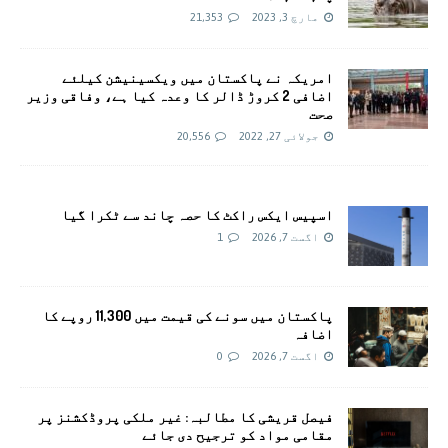
مارچ 3, 2023
21,353
امريکہ نے پاکستان میں ویکسینیشن کیلئے
اضافی 2 کروڑ ڈالر کا وعدہ کیا ہے، وفاقی وزیر
صحت
جولائی 27, 2022
20,556
اسپیس ایکس راکٹ کا حصہ چاند سے ٹکرا گیا
اگست 7, 2026
1
پاکستان میں سونے کی قیمت میں 11,300 روپے کا
اضافہ
اگست 7, 2026
0
فیصل قریشی کا مطالبہ: غیر ملکی پروڈکشنز پر
مقامی مواد کو ترجیح دی جائے