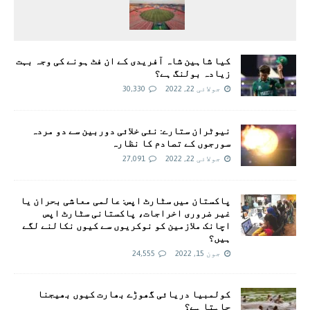
کیا شاہین شاہ آفریدی کے ان فٹ ہونے کی وجہ بہت
زیادہ بولنگ ہے؟
جولائی 22, 2022
30,330
نیوٹران ستارے: نئی خلائی دوربین سے دو مردہ
سورجوں کے تصادم کا نظارہ
جولائی 22, 2022
27,091
پاکستان میں سٹارٹ اپس: عالمی معاشی بحران یا
غیر ضروری اخراجات، پاکستانی سٹارٹ اپس
اچانک ملازمین کو نوکریوں سے کیوں نکالنے لگے
ہیں؟
جون 15, 2022
24,555
کولمبیا دریائی گھوڑے بھارت کیوں بھیجنا
چاہتا ہے؟