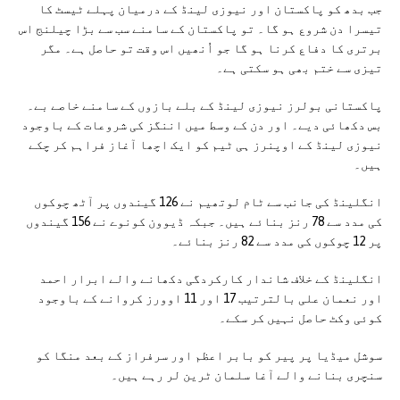
جب بدھ کو پاکستان اور نیوزی لینڈ کے درمیان پہلے ٹیسٹ کا
تیسرا دن شروع ہو گا۔ تو پاکستان کے سامنے سب سے بڑا چیلنج اس
برتری کا دفاع کرنا ہو گا جو اُنھیں اس وقت تو حاصل ہے۔ مگر
تیزی سے ختم بھی ہو سکتی ہے۔
پاکستانی بولرز نیوزی لینڈ کے بلے بازوں کے سامنے خاصے بے۔
بس دکھائی دیے۔ اور دن کے وسط میں اننگز کی شروعات کے باوجود
نیوزی لینڈ کے اوپنرز ہی ٹیم کو ایک اچھا آغاز فراہم کر چکے
ہیں۔
انگلینڈ کی جانب سے ٹام لوتھیم نے 126 گیندوں پر آٹھ چوکوں
کی مدد سے 78 رنز بنائے ہیں۔ جبکہ ڈیوون کونوے نے 156 گیندوں
پر 12 چوکوں کی مدد سے 82 رنز بنائے۔
انگلینڈ کے خلاف شاندار کارکردگی دکھانے والے ابرار احمد
اور نعمان علی بالترتیب 17 اور 11 اوورز کروانے کے باوجود
کوئی وکٹ حاصل نہیں کر سکے۔
سوشل میڈیا پر پیر کو بابر اعظم اور سرفراز کے بعد منگا کو
سنچری بنانے والے آغا سلمان ٹرین لر رہے ہیں۔