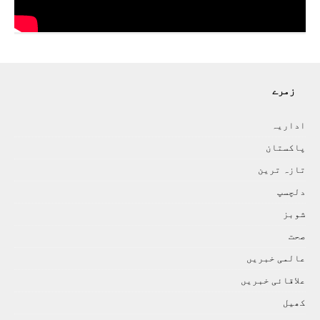
زمرے
اداريہ
پاکستان
تازہ ترين
دلچسپ
شوبز
صحت
عالمی خبريں
علاقائی خبريں
کھيل