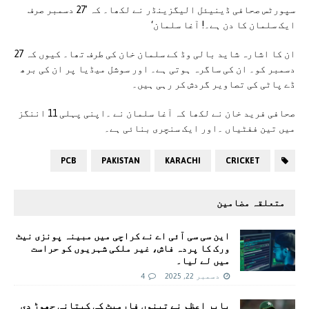
سپورٹس صحافی ڈینیئل الیگزینڈر نے لکھا۔ کہ ’27 دسمبر صرف
ایک سلمان کا دن ہے۔! آغا سلمان‘
ان کا اشارہ شاید بالی وڈ کے سلمان خان کی طرف تھا۔ کیوں کہ 27
دسمبر کو۔ ان کی ساگرہ ہوتی ہے۔ اور سوشل میڈیا پر ان کی برھ
ڈے پاٹی کی تصاویر گردش کر رہی ہیں۔
صحافی فرید خان نے لکھا کہ آغا سلمان نے ۔اپنی پہلی 11 اننگز
میں تین ففٹیاں ۔اور ایک سنچری بنائی ہے۔
PCB
PAKISTAN
KARACHI
CRICKET
متعلقہ مضامین
این سی سی آئی اے نے کراچی میں مبینہ پونزی نیٹ
ورک کا پردہ فاش، غیر ملکی شہریوں کو حراست
میں لے لیا۔
دسمبر 22, 2025
4
بابر اعظم نے تینوں فارمیٹ کی کپتانی چھوڑ دی