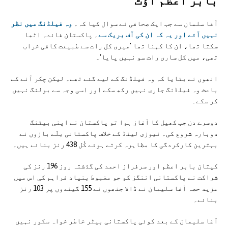
آغا سلمان سے جب ایک صحافی نے سوال کیا کہ۔
وہ فیلڈنگ میں نظر
نہیں آئے اور یہ کہ ان کی آف بریک سے
۔ پاکستان فائدہ اٹھا
سکتا تھا، ان کا کہنا تھا ’میری کل رات سے طبیعت کافی خراب
تھی، میں کل ساری رات سو نہیں پایا‘۔
انھوں نے بتایا کہ وہ فیلڈنگ کے لیے گئے تھے۔ لیکن چکر آنے کے
باعث وہ فیلڈنگ جاری نہیں رکھ سکے اور اسی وجہ سے بولنگ نہیں
کر سکے۔
دوسرے دن جب کھیل کا آغاز ہوا تو پاکستان نے اپنی بیٹنگ
دوبارہ شروع کی۔ نیوزی لینڈ کے خلاف پاکستانی بلّے بازوں نے
بہترین کارکردگی کا مظاہرہ کرتے ہوئے کُل 438 رنز بنائے ہیں۔
کپتان بابر اعظم اور سرفراز احمد کی گذشتہ روز 196 رنز کی
شراکت نے پاکستانی اننگز کو جو مضبوط بنیاد فراہم کی اس میں
مزید حصہ آغا سلیمان نے ڈالا جنھوں نے 155 گیندوں پر 103 رنز
بنائے۔
آغا سلیمان کے بعد کوئی پاکستانی بیٹر خاطر خواہ سکور نہیں