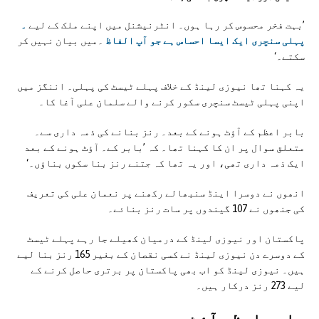
’بہت فخر محسوس کر رہا ہوں۔ انٹرنیشنل میں اپنے ملک کے لیے
۔
پہلی سنچری ایک ایسا احساس ہے جو آپ الفاظ
۔میں بیان نہیں کر
سکتے۔‘
یہ کہنا تھا نیوزی لینڈ کے خلاف پہلے ٹیسٹ کی پہلی۔ اننگز میں
اپنی پہلی ٹیسٹ سنچری سکور کرنے والے سلمان علی آغا کا۔
بابر اعظم کے آؤٹ ہونے کے بعد۔ رنز بنانے کی ذمہ داری سے۔
متعلق سوال پر ان کا کہنا تھا۔ کہ ’بابر کے۔ آؤٹ ہونے کے بعد
ایک ذمہ داری تھی، اور یہ تھا کہ جتنے رنز بنا سکوں بناؤں۔‘
انھوں نے دوسرا اینڈ سنبھالے رکھنے پر نعمان علی کی تعریف
کی جنھوں نے 107 گیندوں پر سات رنز بنائے۔
پاکستان اور نیوزی لینڈ کے درمیان کھیلے جا رہے پہلے ٹیسٹ
کے دوسرے دن نیوزی لینڈ نے کسی نقصان کے بغیر 165 رنز بنا لیے
ہیں۔ نیوزی لینڈ کو اب بھی پاکستان پر برتری حاصل کرنے کے
لیے 273 رنز درکار ہیں۔
بابر اعظم آؤٹ