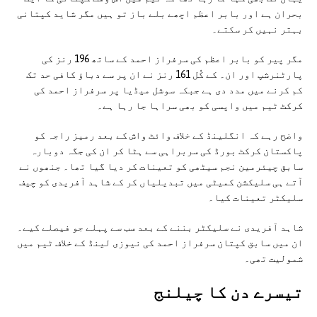
بحران ہے اور بابر اعظم اچھے بلے باز تو ہیں مگر شاید کپتانی
بہتر نہیں کر سکتے۔
مگر پیر کو بابر اعظم کی سرفراز احمد کے ساتھ 196 رنز کی
پارٹنرشپ اور ان۔ کے کُل 161 رنز نے ان پر سے دباؤ کافی حد تک
کم کرنے میں مدد دی ہے جبکہ سوشل میڈیا پر سرفراز احمد کی
کرکٹ ٹیم میں واپسی کو بھی سراہا جا رہا ہے۔
واضح رہے کہ انگلینڈ کے خلاف وائٹ واش کے بعد رمیز راجہ کو
پاکستان کرکٹ بورڈ کی سربراہی سے ہٹا کر ان کی جگہ دوبارہ
سابق چیئرمین نجم سیٹھی کو تعینات کر دیا گیا تھا۔ جنھوں نے
آتے ہی سلیکشن کمیٹی میں تبدیلیاں کر کے شاہد آفریدی کو چیف
سلیکٹر تعینات کیا۔
شاہد آفریدی نے سلیکٹر بننے کے بعد سب سے پہلے جو فیصلے کیے۔
ان میں سابق کپتان سرفراز احمد کی نیوزی لینڈ کے خلاف ٹیم میں
شمولیت تھی۔
تیسرے دن کا چیلنج