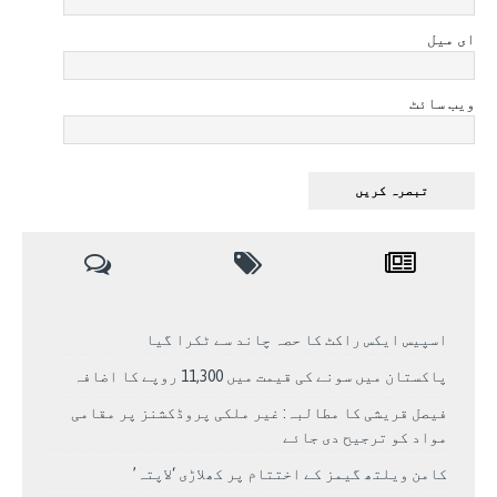
ای میل
ویب سائٹ
اسپیس ایکس راکٹ کا حصہ چاند سے ٹکرا گیا
پاکستان میں سونے کی قیمت میں 11,300 روپے کا اضافہ
فیصل قریشی کا مطالبہ: غیر ملکی پروڈکشنز پر مقامی
مواد کو ترجیح دی جائے
کامن ویلتھ گیمز کے اختتام پر کھلاڑی ‘لاپتہ’