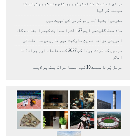
سی ڈی اے نے کرکٹ اسٹیڈیم پر کام جلد شروع کرنے کا
فیصلہ کر لیا
مشرقی ایشیا ‘بے رحم گرمی’ کی لپیٹ میں
سام سنگ گلیکسی ایس 27 الٹرا سے ایک کیمرا ہٹا دے گا.
امریکی خزانہ نے ین مارکیٹ میں تاریخی مداخلت کی
مردوں کے کرکٹ ورلڈ کپ 2027 کے مقامات اور برانڈ کا
اعلان
نرمل پُرجا سمیت 10 کوہ پیما براڈ پیک پر لاپتہ