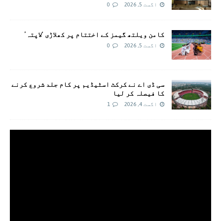
اگست 5, 2026
0
کامن ویلتھ گیمز کے اختتام پر کھلاڑی ‘لاپتہ’
اگست 5, 2026
0
سی ڈی اے نے کرکٹ اسٹیڈیم پر کام جلد شروع کرنے
کا فیصلہ کر لیا
اگست 4, 2026
1