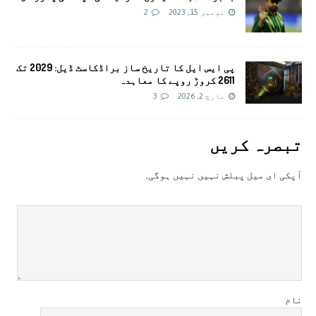
نومبر 15, 2023
2
پی ایس ایل کا تاریخ ساز براڈکاسٹ ڈیل: 2029 تک
2611 کروڑ روپے کا معاہدہ
مارچ 2, 2026
3
تبصرہ کريں
آپکی ای ميل پبلش نہيں نہيں ہوگی.
نام