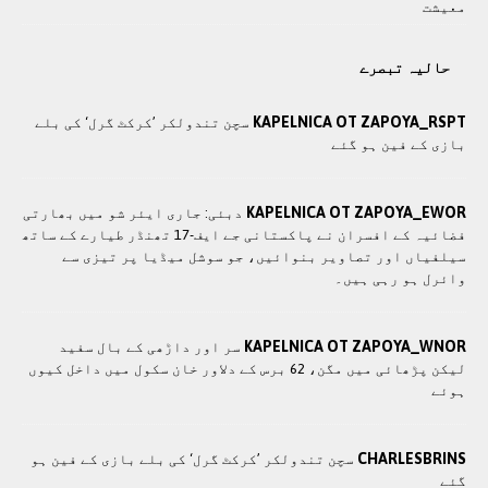
معيشت
حالیہ تبصرے
KAPELNICA OT ZAPOYA_RSPT
سچن تندولکر ’کرکٹ گرل‘ کی بلے
بازی کے فین ہو گئے
KAPELNICA OT ZAPOYA_EWOR
دبئی: جاری ایئر شو میں بھارتی
فضائیہ کے افسران نے پاکستانی جے ایف-17 تھنڈر طیارے کے ساتھ
سیلفیاں اور تصاویر بنوائیں، جو سوشل میڈیا پر تیزی سے
وائرل ہو رہی ہیں۔
KAPELNICA OT ZAPOYA_WNOR
سر اور داڑھی کے بال سفید
لیکن پڑھائی میں مگن، 62 برس کے دلاور خان سکول میں داخل کیوں
ہوئے
CHARLESBRINS
سچن تندولکر ’کرکٹ گرل‘ کی بلے بازی کے فین ہو
گئے