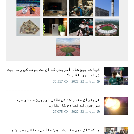
کیا شاہین شاہ آفریدی کے ان فٹ ہونے کی وجہ بہت
زیادہ بولنگ ہے؟
جولائی 22, 2022
30,317
نیوٹران ستارے: نئی خلائی دوربین سے دو مردہ
سورجوں کے تصادم کا نظارہ
جولائی 22, 2022
27,075
پاکستان میں سٹارٹ اپس: عالمی معاشی بحران یا