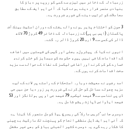
زرمبادلہ کے ذخائر میں تیزی سے کمی کو روپے پر دباؤ کا
بنیادی عنصر قرار دیتے ہوئے کہا کہ آئی ایم ایف کے مطابق
معاملات کو ترتیب دینے کی فوری ضرورت ہے۔
3 جون کو اختتام پذیر ہونے والے ہفتے کے دوران اسٹیٹ بینک آف
پاکستان (ایس بی پی) کے زرمبادلہ کے ذخائر 49 کروڑ 70 لاکھ
ڈالر کی کمی سے 9 ارب 20 کروڑ ڈالر رہ گئے۔
انہوں نے کہا کہ پیٹرول، بجلی اور گیس کی قیمتوں میں اضافے
کے اقدامات کافی نہیں ہیں، حکومت کو سبسڈیز کو ختم کرنے،
خسارے کو کم کرنے اور اضافی ٹیکسز کے نفاذ کے حوالے سے مزید
سخت اقدامات کرنے ہوں گے۔
اسد رضوی نے معیشت دوبارہ استحکام کے راستے پر لانے کے لیے
مزید چھوٹے مسائل کو حل کرنے کی ضرورت پر زور دیا جن میں جی
ڈی پی تناسب سے 9 فیصد ٹیکس، 79 فیصد جی او پی ہولڈنگز اور 53
فیصد ایڈوانس ڈپازٹ ریشو شامل ہے۔
دوسری جانب ’ٹریس مارک‘ کی ریسرچ ہیڈ کومل منصور کا کہنا ہے
کہ آئی ایم ایف ڈیل منطقی انجام کو پہنچنے تک مارکیٹ بے چینی
کا شکار رہے گی، یہ دوسرے کثیر الجہتی بہاؤ کو بھی غیر مقفل