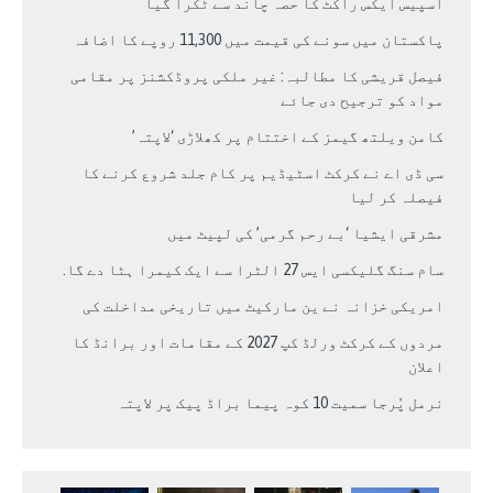
اسپیس ایکس راکٹ کا حصہ چاند سے ٹکرا گیا
پاکستان میں سونے کی قیمت میں 11,300 روپے کا اضافہ
فیصل قریشی کا مطالبہ: غیر ملکی پروڈکشنز پر مقامی
مواد کو ترجیح دی جائے
کامن ویلتھ گیمز کے اختتام پر کھلاڑی ‘لاپتہ’
سی ڈی اے نے کرکٹ اسٹیڈیم پر کام جلد شروع کرنے کا
فیصلہ کر لیا
مشرقی ایشیا ‘بے رحم گرمی’ کی لپیٹ میں
سام سنگ گلیکسی ایس 27 الٹرا سے ایک کیمرا ہٹا دے گا.
امریکی خزانہ نے ین مارکیٹ میں تاریخی مداخلت کی
مردوں کے کرکٹ ورلڈ کپ 2027 کے مقامات اور برانڈ کا
اعلان
نرمل پُرجا سمیت 10 کوہ پیما براڈ پیک پر لاپتہ