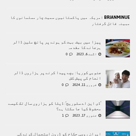
BRIANMINUE
امریکہ میں پاکستانیوں سمیت چار مسلمانوں کا
مبینہ قاتل گرفتار
پیزا میں بیف بہت کم ہونے پر پانچ ملین ڈالر
ہرجانے کا مقدمہ
اگست 6, 2023
0
جنوبی کوریا: بچے پیدا کرنے پر ہزاروں ڈالر
انعام کی پیش کش
فروری 11, 2024
0
’ڈی این اے سٹوریج‘: ڈیٹا کو ہزاروں سال تک کیسے
محفوظ کیا جا سکتا ہے؟
جنوری 17, 2023
1
ایران روسی حکام کو ڈرون استعمال کرنے کی