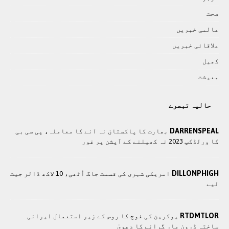
صحت
عالمی خبريں
علاقائی خبريں
کھيل
معيشت
حالیہ تبصرے
DARRENSPEAL
بھارت کا پاکستان نہ آنے کا معاملہ، پی سی بی
کا ورلڈکپ 2023 نہ کھیلنے کے آپشن پر غور
DILLONPHIGH
امریکی شہری کی قسمت جاگ اُٹھی، 10 لاکھ ڈالر جیت
لیے
RTDMTLOR
یوکرین کی فوج کا روس کے زیر استعمال ایرانی
ساختہ ڈرون مار گرانے کا دعویٰ