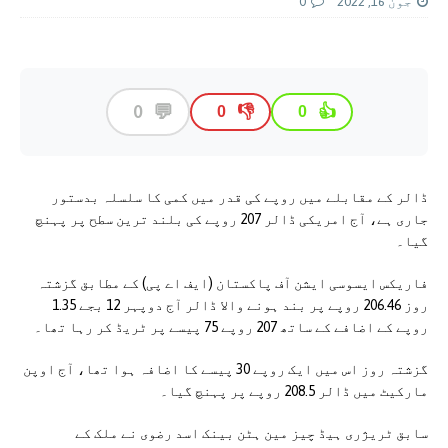
جون 16, 2022
0
💬
0
👎
👍
0
0
ڈالر کے مقابلے میں روپے کی قدر میں کمی کا سلسلہ بدستور
جاری ہے، آج امریکی ڈالر 207 روپے کی بلند ترین سطح پر پہنچ
گیا۔
فاریکس ایسوسی ایشن آف پاکستان (ایف اے پی) کے مطابق گزشتہ
روز 206.46 روپے پر بند ہونے والا ڈالر آج دوپہر 12 بجے 1.35
روپے کے اضافے کے ساتھ 207 روپے 75 پیسے پر ٹریڈ کر رہا تھا۔
گزشتہ روز اس میں ایک روپے 30 پیسے کا اضافہ ہوا تھا، آج اوپن
مارکیٹ میں ڈالر 208.5 روپے پر پہنچ گیا۔
سابق ٹریژری ہیڈ چیز مین ہٹن بینک اسد رضوی نے ملک کے