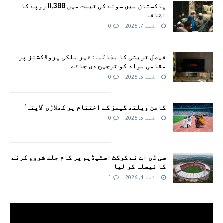
پاکستان میں سونے کی قیمت میں 11,300 روپے کا
اضافہ
اگست 7, 2026
0
فیصل قریشی کا مطالبہ: غیر ملکی پروڈکشنز پر
مقامی مواد کو ترجیح دی جائے
اگست 5, 2026
0
کامن ویلتھ گیمز کے اختتام پر کھلاڑی ‘لاپتہ’
اگست 5, 2026
0
سی ڈی اے نے کرکٹ اسٹیڈیم پر کام جلد شروع کرنے
کا فیصلہ کر لیا
اگست 4, 2026
1