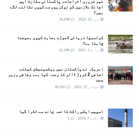
غیر ضروری اخراجات، پاکستانی سٹارٹ اپس
اچانک ملازمین کو نوکریوں سے کیوں نکالنے لگے
ہیں؟
جون 15, 2022
24,548
کولمبیا دریائی گھوڑے بھارت کیوں بھیجنا
چاہتا ہے؟
مارچ 3, 2023
21,348
امريکہ نے پاکستان میں ویکسینیشن کیلئے
اضافی 2 کروڑ ڈالر کا وعدہ کیا ہے، وفاقی وزیر
صحت
جولائی 27, 2022
20,550
اسپیس ایکس راکٹ کا حصہ چاند سے ٹکرا گیا
اگست 7, 2026
1