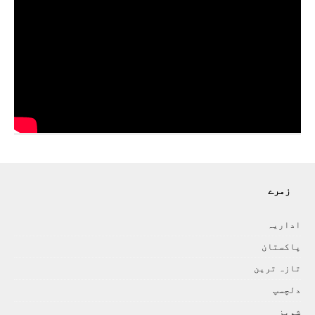
زمرے
اداريہ
پاکستان
تازہ ترين
دلچسپ
شوبز