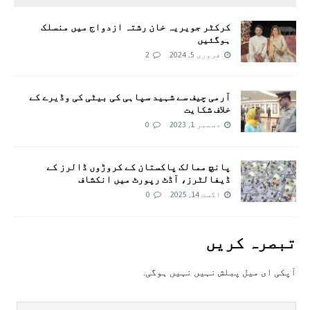
کرکٹر جویریہ خان رشتہ ازدواج میں منسلک
ہوگئیں
فروری 5, 2024
2
آرمی چیف سے شہید سپاہی کی بیٹی کی وڈیرے کے
خلاف شکایت
دسمبر 1, 2023
0
پانچ ممالک پاکستان کے کروڑوں ڈالرز کے
ڈیفالٹرز، آڈٹ رپورٹ میں انکشاف
اگست 14, 2025
0
تبصرہ کريں
آپکی ای ميل پبلش نہيں نہيں ہوگی.