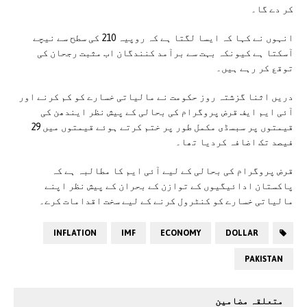
کر دے گا۔
انہوں نے کہا کہ ایسا لگتا ہے کہ روپیہ 210 کی سطح سے نیچے
آسکتا ہے کیونکہ بہت سے برآمد کنندگان اب مثبت رجحان کی
توقع کر رہے ہیں۔
دریں اثنا گزشتہ روز حکومت نے مالیاتی خسارے کو کم کرنے اور
آئی ایم ایف قرض پروگرام کی بحالی کے پیش نظر ایندھن کی
قیمتوں پر سبسڈی مکمل طور پر ختم کرتے ہوئے قیمتوں میں 29
فیصد تک اضافہ کردیا تھا۔
قرض پروگرام کی بحالی کے لیے آئی ایم کا مطالبہ ہے کہ
پاکستان ادائیگیوں کے توازن کے بحران کے پیش نظر اپنے
مالیاتی خسارے کو کنٹرول کرنے کے لیے سخت اقدامات کرے۔
INFLATION
IMF
ECONOMY
DOLLAR
PAKISTAN
متعلقہ مضامین