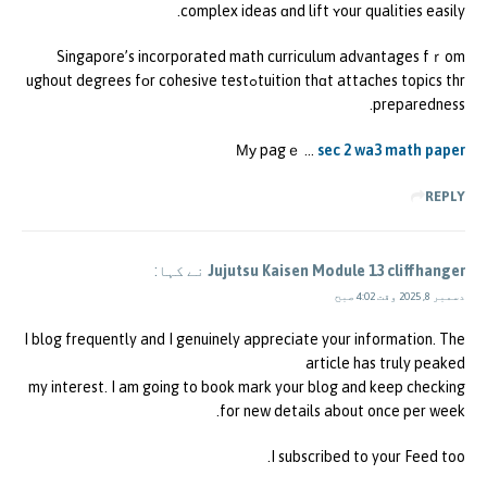
complex ideas ɑnd lift ʏour qualities easily.
Singapore’s incorporated math curriculum advantages fｒom
tuition thɑt attaches topics thrߋughout degrees fоr cohesive test
preparedness.
Μу pagｅ …
sec 2 wa3 math paper
REPLY
Jujutsu Kaisen Module 13 cliffhanger
نے کہا:
دسمبر 8, 2025 وقت 4:02 صبح
I blog frequently and I genuinely appreciate your information. The
article has truly peaked
my interest. I am going to book mark your blog and keep checking
for new details about once per week.
I subscribed to your Feed too.