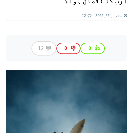
ارب کا نقصان ہوا؟
ستمبر 27, 2025
12
💬
12
👎
👍
0
0