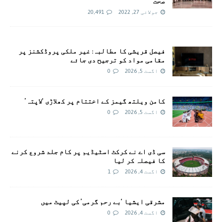
صحت
جولائی 27, 2022
20,491
فیصل قریشی کا مطالبہ: غیر ملکی پروڈکشنز پر
مقامی مواد کو ترجیح دی جائے
اگست 5, 2026
0
کامن ویلتھ گیمز کے اختتام پر کھلاڑی ‘لاپتہ’
اگست 5, 2026
0
سی ڈی اے نے کرکٹ اسٹیڈیم پر کام جلد شروع کرنے
کا فیصلہ کر لیا
اگست 4, 2026
1
مشرقی ایشیا ‘بے رحم گرمی’ کی لپیٹ میں
اگست 4, 2026
0