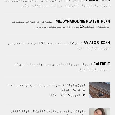
DAVIDGROMB
دروغے والا کا ارسلان صدیقی، جو ٹوکن والی ویڈیو
گیم کھیلتے کھیلتے ’ٹیکن کا پاکستانی بادشاہ‘ بن گیا
MEJDYNARODNIE PLATEJI_PLKN
ایشیائی ترقیاتی بینک نے
پاکستان کیلئے 10 کروڑ ڈالر کی منظوری دے دی
AVIATOR_KZKN
ٹائپ 2 ذیابیطس میں مبتلا افراد کیلئے دوپہر
میں ورزش کرنا مفید
CALEBRIT
امریکہ میں پاکستانیوں سمیت چار مسلمانوں کا
مبینہ قاتل گرفتار
نیوزی لینڈ: فر سیل نے ریلوے ٹریک پر دھرنا دے
کر ٹرین رکوادی
اکتوبر 27, 2024
3
جاپان کی خوبصورت ترین خاتون نے اپنا ٹائٹل