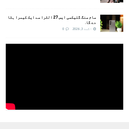
سام سنگ گلیکسی ایس 27 الٹرا سے ایک کیمرا ہٹا
دے گا.
اگست 3, 2026
0