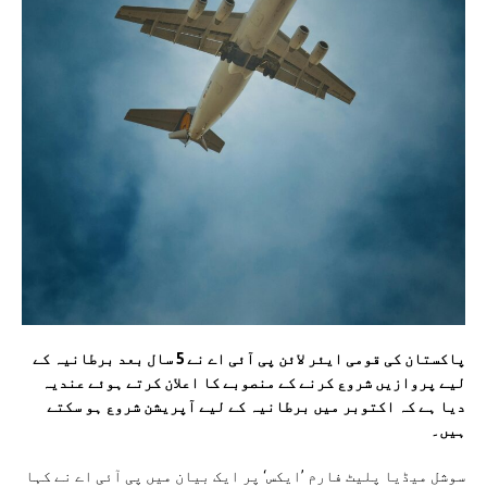
پاکستان کی قومی ایئر لائن پی آئی اے نے 5 سال بعد برطانیہ کے
لیے پروازیں شروع کرنے کے منصوبے کا اعلان کرتے ہوئے عندیہ
دیا ہے کہ اکتوبر میں برطانیہ کے لیے آپریشن شروع ہو سکتے
ہیں۔
سوشل میڈیا پلیٹ فارم ’ایکس‘ پر ایک بیان میں پی آئی اے نے کہا