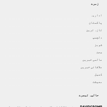
زمرے
اداريہ
پاکستان
تازہ ترين
دلچسپ
شوبز
صحت
عالمی خبريں
علاقائی خبريں
کھيل
معيشت
حالیہ تبصرے