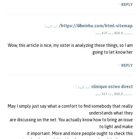
REPLY
https://68winhu.com/html-sitemap/
نے کہا:
دسمبر 8, 2025 وقت 4:37 صبح
Wow, this article is nice, my sister is analyzing these things, so I am
going to let know her.
REPLY
clinique osteo direct
نے کہا:
دسمبر 8, 2025 وقت 5:17 صبح
May I simply just say what a comfort to find somebody that really
understands what they
are discussing on the net. You actually know how to bring an issue
to light and make
it important. More and more people ought to check this