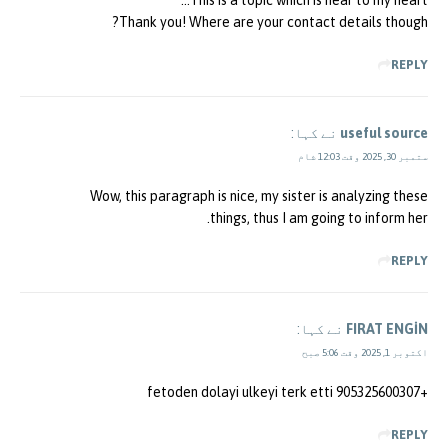
This is a topic which is near to my heart…
Thank you! Where are your contact details though?
REPLY
useful source
نے کہا:
ستمبر 30, 2025 وقت 12:03 شام
Wow, this paragraph is nice, my sister is analyzing these
things, thus I am going to inform her.
REPLY
FIRAT ENGİN
نے کہا:
اکتوبر 1, 2025 وقت 5:06 صبح
+905325600307 fetoden dolayi ulkeyi terk etti
REPLY