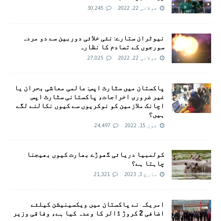
جولائی 22, 2022
30,245
نیوٹران ستارے: نئی خلائی دوربین سے دو مردہ
سورجوں کے تصادم کا نظارہ
جولائی 22, 2022
27,025
پاکستان میں سٹارٹ اپس: عالمی معاشی بحران یا
غیر ضروری اخراجات، پاکستانی سٹارٹ اپس
اچانک ملازمین کو نوکریوں سے کیوں نکالنے لگے
ہیں؟
جون 15, 2022
24,497
کولمبیا دریائی گھوڑے بھارت کیوں بھیجنا
چاہتا ہے؟
مارچ 3, 2023
21,321
امريکہ نے پاکستان میں ویکسینیشن کیلئے
اضافی 2 کروڑ ڈالر کا وعدہ کیا ہے، وفاقی وزیر