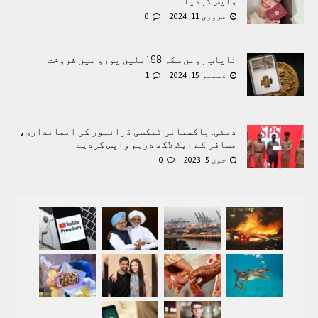
واپس کردیا
فروری 11, 2024
0
نایاب رومن سکہ 1.98 ملین یورو میں فروخت
دسمبر 15, 2024
1
دبئی: پاکستانی ٹیکسی ڈرائیور کی ایمانداری،
مسافر کے ایک لاکھ درہم واپس کردیے
جون 5, 2023
0