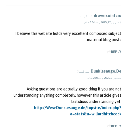
droversointeru
نے کہا:
اکتوبر 22, 2025 وقت 5:54 شام
I believe this website holds very excellent composed subject
material blog posts.
REPLY
Dunklesauge.De
نے کہا:
دسمبر 7, 2025 وقت 2:10 شام
Asking questions are actually good thing if you are not
understanding anything completely, however this article gives
fastidious understanding yet.
http://Www.Dunklesauge.de/topsite/index.php?
a=stats&u=willardhitchcock
REPLY