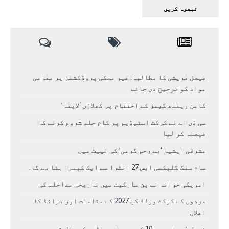
فیصل قریشی کا مطالبہ: غیر ملکی پروڈکشنز پر مقامی
مواد کو ترجیح دی جائے
کامن ویلتھ گیمز کے اختتام پر کھلاڑی ‘لاپتہ’
سی ڈی اے نے کرکٹ اسٹیڈیم پر کام جلد شروع کرنے کا
فیصلہ کر لیا
مشرقی ایشیا ‘بے رحم گرمی’ کی لپیٹ میں
سام سنگ گلیکسی ایس 27 الٹرا سے ایک کیمرا ہٹا دے گا.
امریکی خزانہ نے ین مارکیٹ میں تاریخی مداخلت کی
مردوں کے کرکٹ ورلڈ کپ 2027 کے مقامات اور برانڈ کا
اعلان