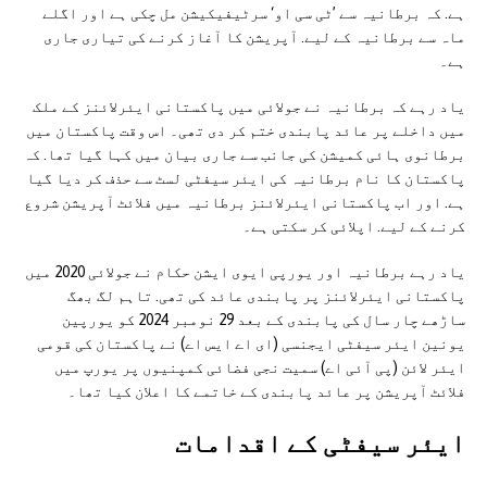
ہے. کہ برطانیہ سے ’ٹی سی او‘ سرٹیفیکیشن مل چکی ہے اور اگلے
ماہ سے برطانیہ کے لیے. آپریشن کا آغاز کرنے کی تیاری جاری
ہے۔
یاد رہے کہ برطانیہ نے جولائی میں پاکستانی ایئرلائنز کے ملک
میں داخلے پر عائد پابندی ختم کر دی تھی۔ اس وقت پاکستان میں
برطانوی ہائی کمیشن کی جانب سے جاری بیان میں کہا گیا تھا. کہ
پاکستان کا نام برطانیہ کی ایئر سیفٹی لسٹ سے حذف کر دیا گیا
ہے. اور اب پاکستانی ایئرلائنز برطانیہ میں فلائٹ آپریشن شروع
کرنے کے لیے. اپلائی کر سکتی ہے۔
یاد رہے برطانیہ اور یورپی ایوی ایشن حکام نے جولائی 2020 میں
پاکستانی ایئرلائنز پر پابندی عائد کی تھی. تاہم لگ بھگ
ساڑھے چار سال کی پابندی کے بعد 29 نومبر 2024 کو یورپین
یونین ایئر سیفٹی ایجنسی (ای اے ایس اے) نے پاکستان کی قومی
ایئر لائن (پی آئی اے) سمیت نجی فضائی کمپنیوں پر یورپ میں
فلائٹ آپریشن پر عائد پابندی کے خاتمے کا اعلان کیا تھا۔
ایئر سیفٹی کے اقدامات