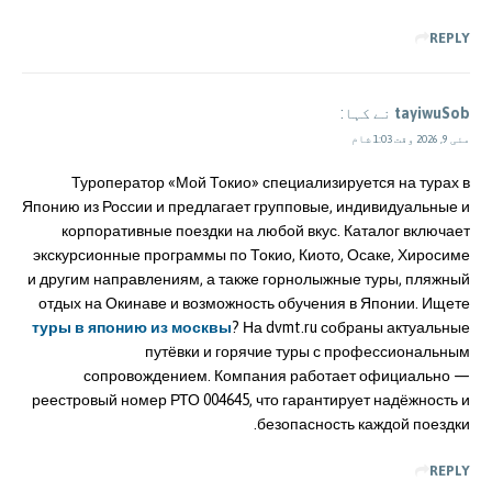
REPLY
tayiwuSob
نے کہا:
مئی 9, 2026 وقت 1:03 شام
Туроператор «Мой Токио» специализируется на турах в
Японию из России и предлагает групповые, индивидуальные и
корпоративные поездки на любой вкус. Каталог включает
экскурсионные программы по Токио, Киото, Осаке, Хиросиме
и другим направлениям, а также горнолыжные туры, пляжный
отдых на Окинаве и возможность обучения в Японии. Ищете
туры в японию из москвы
? На dvmt.ru собраны актуальные
путёвки и горячие туры с профессиональным
сопровождением. Компания работает официально —
реестровый номер РТО 004645, что гарантирует надёжность и
безопасность каждой поездки.
REPLY