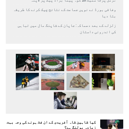
نرمل پُرجا سمیت 10 کوہ پیما براڈ پیک پر لاپتہ
وفاقی بورڈ نے نویں جماعت کے نتائج چیک کرنے کا طریقہ
بتا دیا
زلزلے کے بعد دھماکہ: جاپان کے شاپنگ مال میں تباہی
کی اندرونی داستان
کیا شاہین شاہ آفریدی کے ان فٹ ہونے کی وجہ بہت
زیادہ بولنگ ہے؟