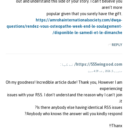
out and understand this side of your story. I can’t believe you
aren’t more
popular given that you surely have the gift.
https://amrohainternationalsociety.com/dwqa-
questions/rendez-vous-osteopathe-week-end-le-soulagement-
disponible-le-samedi-et-le-dimanche/
REPLY
https://555wingood.com/
نے کہا:
جنوری 5, 2026 وقت 4:39 صبح
Oh my goodness! Incredible article dude! Thank you, However I am
experiencing
issues with your RSS. I don’t understand the reason why I can’t join
it.
Is there anybody else having identical RSS issues?
Anybody who knows the answer will you kindly respond?
Thanx!!