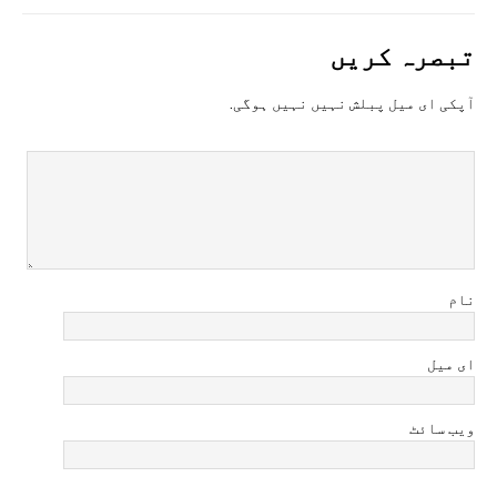
تبصرہ کريں
آپکی ای ميل پبلش نہيں نہيں ہوگی.
نام
ای میل
ویب سائٹ