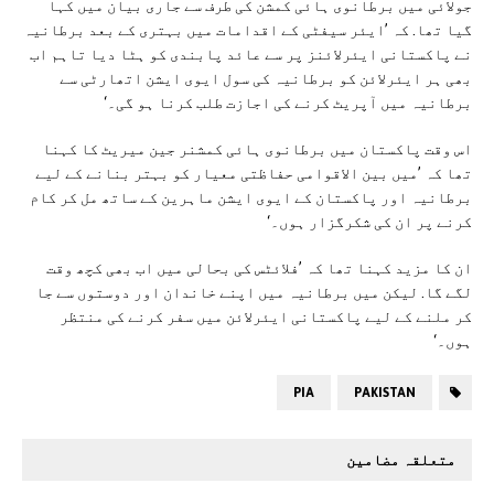
جولائی میں برطانوی ہائی کمشن کی طرف سے جاری بیان میں کہا
گیا تھا. کہ ’ایئر سیفٹی کے اقدامات میں بہتری کے بعد برطانیہ
نے پاکستانی ایئرلائنز پر سے عائد پابندی کو ہٹا دیا تاہم اب
بھی ہر ایئرلائن کو برطانیہ کی سول ایوی ایشن اتھارٹی سے
برطانیہ میں آپریٹ کرنے کی اجازت طلب کرنا ہو گی۔‘
اس وقت پاکستان میں برطانوی ہائی کمشنر جین میریٹ کا کہنا
تھا کہ ’میں بین الاقوامی حفاظتی معیار کو بہتر بنانے کے لیے
برطانیہ اور پاکستان کے ایوی ایشن ماہرین کے ساتھ مل کر کام
کرنے پر ان کی شکرگزار ہوں۔‘
ان کا مزید کہنا تھا کہ ’فلائٹس کی بحالی میں اب بھی کچھ وقت
لگے گا. لیکن میں برطانیہ میں اپنے خاندان اور دوستوں سے جا
کر ملنے کے لیے پاکستانی ایئرلائن میں سفر کرنے کی منتظر
ہوں۔‘
PIA
PAKISTAN
متعلقہ مضامین