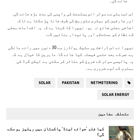
جائے گی۔
اس تبدیلی سے سولر انویسٹمنٹ کی واپسی کی مدت بڑھ جائے گی.
اور صارفین کو بیٹری سٹوریج کی طرف جانا پڑ سکتا ہے تاکہ
اضافی بجلی ضائع نہ ہو۔ نیپرا کا کہنا ہے کہ یہ اقدامات بجلی
کے نظام کو مستحکم اور پائیدار بنائیں گے۔
نیپرا نے اس ڈرافٹ پر سٹیک ہولڈرز سے 30 دنوں میں رائے مانگی
ہے. جس کے بعد حتمی فیصلہ کیا جائے گا. ماہرین کا خیال ہے. کہ
یہ پالیسی سولر کے فروغ کو متاثر کر سکتی ہے. لیکن گرڈ کی
بہتری کے لیے ضروری ہے۔
SOLAR
PAKISTAN
NETMETERING
SOLAR ENERGY
متعلقہ مضامین
کیا فلم ’جوائے لینڈ‘ پاکستان میں ریلیز ہو سکے
گی؟