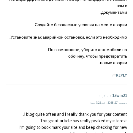
вам с
документами.
Создайте безопасные условия на месте аварии
Установите знак аварийной остановки, если это необходимо.
По возможности, уберите автомобили на
обочину, чтобы предотвратить
новые аварии.
REPLY
13win21
نے کہا:
دسمبر 27, 2025 وقت 7:25 صبح
I blog quite often and I really thank you for your content.
This great article has really peaked my interest.
I’m going to book mark your site and keep checking for new