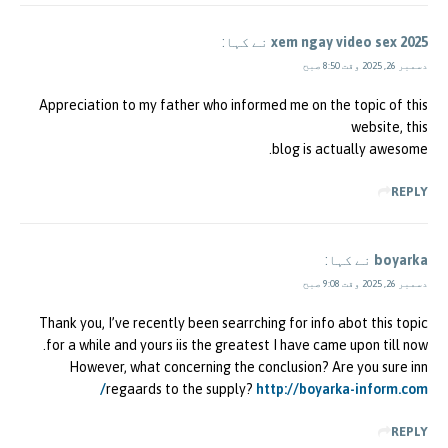
xem ngay video sex 2025
نے کہا:
دسمبر 26, 2025 وقت 8:50 صبح
Appreciation to my father who informed me on the topic of this
website, this
blog is actually awesome.
REPLY
boyarka
نے کہا:
دسمبر 26, 2025 وقت 9:08 صبح
Thank you, I’ve recently been searrching for info abot this topic
for a while and yours iis the greatest I have came upon till now.
However, what concerning the conclusion? Are you sure inn
regaards to the supply?
http://boyarka-inform.com/
REPLY