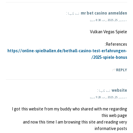
mr bet casino anmelden
نے کہا:
دسمبر 25, 2025 وقت 8:38 صبح
Vulkan Vegas Spiele
References:
https://online-spielhallen.de/bethall-casino-test-erfahrungen-
2025-spiele-bonus/
REPLY
website
نے کہا:
دسمبر 25, 2025 وقت 9:28 صبح
I got this website from my buddy who shared with me regarding
this web page
and now this time I am browsing this site and reading very
informative posts