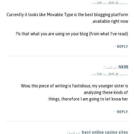
دسمبر 26, 2025 وقت 2:49 شام
Currently it looks like Movable Type is the best blogging platform
available right now.
(from what I’ve read) Is that what you are using on your blog?
REPLY
NK88
نے کہا:
دسمبر 26, 2025 وقت 3:18 شام
Wow, this piece of writing is fastidious, my younger sister is
analyzing these kinds of
things, therefore I am going to let know her.
REPLY
best online casino sites
نے کہا: