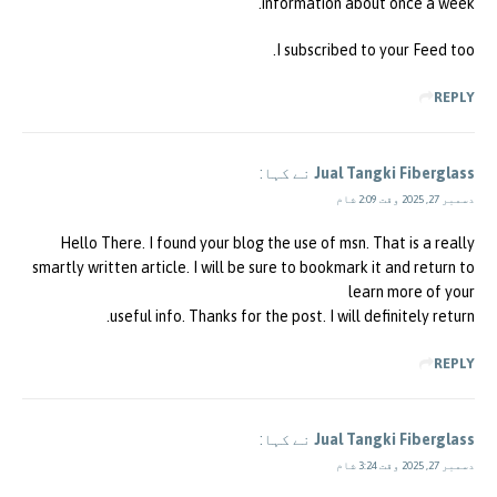
information about once a week.
I subscribed to your Feed too.
REPLY
Jual Tangki Fiberglass
نے کہا:
دسمبر 27, 2025 وقت 2:09 شام
Hello There. I found your blog the use of msn. That is a really
smartly written article. I will be sure to bookmark it and return to
learn more of your
useful info. Thanks for the post. I will definitely return.
REPLY
Jual Tangki Fiberglass
نے کہا:
دسمبر 27, 2025 وقت 3:24 شام