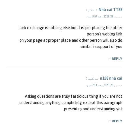
Nhà cái TT88
نے کہا:
دسمبر 25, 2025 وقت 5:57 صبح
Link exchange is nothing else but it is just placing the other
person’s weblog link
on your page at proper place and other person will also do
similar in support of you.
REPLY
n188 nhà cái
نے کہا:
دسمبر 25, 2025 وقت 7:11 صبح
Asking questions are truly fastidious thing if you are not
understanding anything completely, except this paragraph
presents good understanding yet.
REPLY