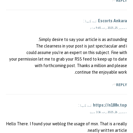
REPLY
Escorts Ankara
نے کہا:
دسمبر 25, 2025 وقت 9:45 شام
Simply desire to say your article is as astounding.
The clearness in your post is just spectacular and i
could assume you’re an expert on this subject. Fine with
your permission let me to grab your RSS feed to keep up to date
with forthcoming post. Thanks a million and please
continue the enjoyable work.
REPLY
https://n188v.top
نے کہا:
دسمبر 26, 2025 وقت 3:36 صبح
Hello There. I found your weblog the usage of msn. That is a really
neatly written article.