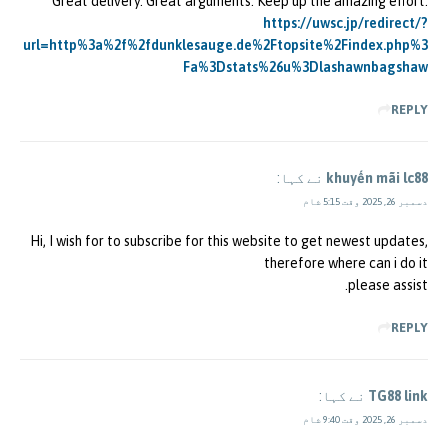
Great delivery. Great arguments. Keep up the amazing effort.
https://uwsc.jp/redirect/?
url=http%3a%2f%2fdunklesauge.de%2Ftopsite%2Findex.php%3
Fa%3Dstats%26u%3Dlashawnbagshaw
REPLY
khuyến mãi lc88
نے کہا:
دسمبر 26, 2025 وقت 5:15 شام
Hi, I wish for to subscribe for this website to get newest updates,
therefore where can i do it
please assist.
REPLY
TG88 link
نے کہا:
دسمبر 26, 2025 وقت 9:40 شام