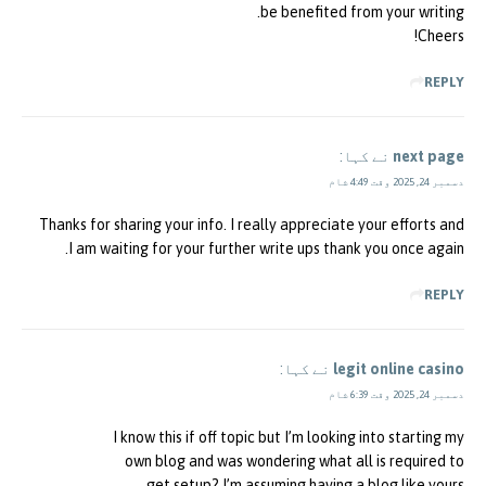
be benefited from your writing.
Cheers!
REPLY
next page
نے کہا:
دسمبر 24, 2025 وقت 4:49 شام
Thanks for sharing your info. I really appreciate your efforts and
I am waiting for your further write ups thank you once again.
REPLY
legit online casino
نے کہا:
دسمبر 24, 2025 وقت 6:39 شام
I know this if off topic but I’m looking into starting my
own blog and was wondering what all is required to
get setup? I’m assuming having a blog like yours