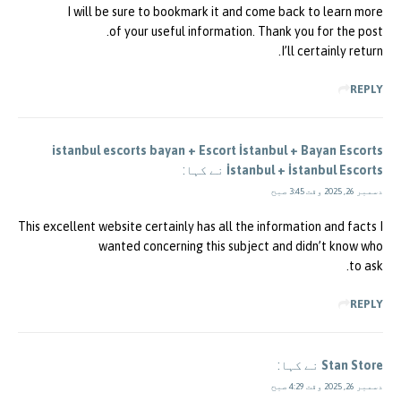
I will be sure to bookmark it and come back to learn more
of your useful information. Thank you for the post.
I’ll certainly return.
REPLY
istanbul escorts bayan + Escort İstanbul + Bayan Escorts
İstanbul + İstanbul Escorts
نے کہا:
دسمبر 26, 2025 وقت 3:45 صبح
This excellent website certainly has all the information and facts I
wanted concerning this subject and didn’t know who
to ask.
REPLY
Stan Store
نے کہا:
دسمبر 26, 2025 وقت 4:29 صبح