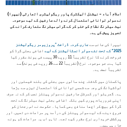
اسلام آباد – نیشنل الیکٹرک پاور ریگولیٹری اتھارٹی (نیپرا)
نے سولر توانائی استعمال کرنے والے صارفین کے لیے موجودہ
نیٹ میٹرنگ نظام کو ختم کر کے گراس میٹرنگ متعارف کرانے کی
تجویز پیش کی ہے۔
نیپرا کی جانب سے
جاری کردہ ڈرافٹ "پروزیومر ریگولیشنز
2025” کے تحت نئے سولر انسٹالیشنز کے لیے
اضافی بجلی گرڈ کو
فروخت کرنے کا نرخ تقریباً 11 روپے 30 پیسے فی یونٹ مقرر کیا
گیا ہے، جو موجودہ نرخ (تقریباً 22 سے 26 روپے فی یونٹ) سے
تقریباً نصف ہے۔
پاکستان میں گذشتہ چند سالوں میں بجلی کی بلند قیمتوں اور
لوڈشیڈنگ کی وجہ سے شمسی توانائی کا استعمال تیزی سے بڑھا
ہے۔ گھریلو اور کمرشل صارفین نے سولر پینلز نصب کر کے نہ صرف
اپنی ضروریات پوری کیں بلکہ اضافی بجلی نیٹ میٹرنگ کے تحت
گرڈ کو بیچ کر اچھا منافع بھی کمایا۔ حکومت نے اس رجحان کو
فروغ دینے کے لیے سولر پینلز کی درآمد پر مراعات دی تھیں. اور
پرکشش خریداری نرخ مقرر کیے تھے۔ تاہم اب یہ مراعات کم ہونے
جا رہی ہیں۔