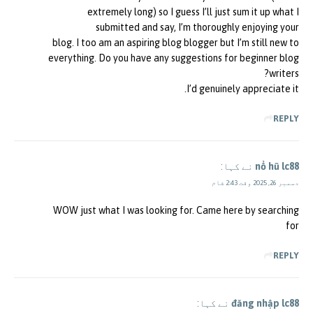
extremely long) so I guess I’ll just sum it up what I
submitted and say, I’m thoroughly enjoying your
blog. I too am an aspiring blog blogger but I’m still new to
everything. Do you have any suggestions for beginner blog
writers?
I’d genuinely appreciate it.
REPLY
nổ hũ lc88
نے کہا:
دسمبر 26, 2025 وقت 2:43 شام
WOW just what I was looking for. Came here by searching
for
REPLY
đăng nhập lc88
نے کہا: