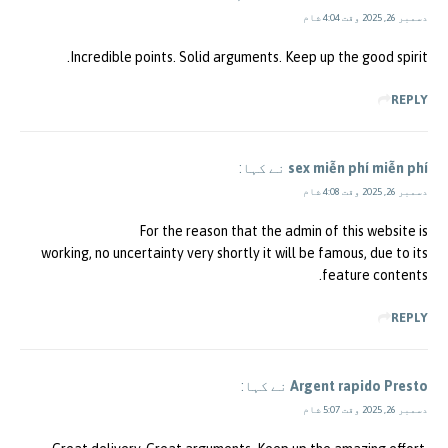
دسمبر 26, 2025 وقت 4:04 شام
Incredible points. Solid arguments. Keep up the good spirit.
REPLY
sex miễn phí miễn phí
نے کہا:
دسمبر 26, 2025 وقت 4:08 شام
For the reason that the admin of this website is
working, no uncertainty very shortly it will be famous, due to its
feature contents.
REPLY
Argent rapido Presto
نے کہا:
دسمبر 26, 2025 وقت 5:07 شام