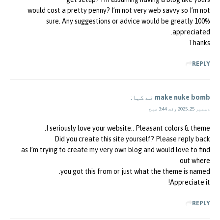
would cost a pretty penny? I’m not very web savvy so I’m not
100% sure. Any suggestions or advice would be greatly
appreciated.
Thanks
REPLY
make nuke bomb
نے کہا:
دسمبر 25, 2025 وقت 3:44 صبح
I seriously love your website.. Pleasant colors & theme.
Did you create this site yourself? Please reply back
as I’m trying to create my very own blog and would love to find
out where
you got this from or just what the theme is named.
Appreciate it!
REPLY