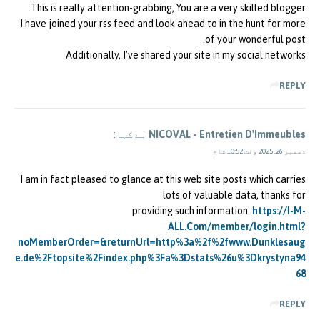
This is really attention-grabbing, You are a very skilled blogger.
I have joined your rss feed and look ahead to in the hunt for more
of your wonderful post.
Additionally, I’ve shared your site in my social networks
REPLY
NICOVAL - Entretien D'Immeubles
نے کہا:
دسمبر 26, 2025 وقت 10:52 شام
I am in fact pleased to glance at this web site posts which carries
lots of valuable data, thanks for
providing such information.
https://I-M-
ALL.Com/member/login.html?
noMemberOrder=&returnUrl=http%3a%2f%2fwww.Dunklesaug
e.de%2Ftopsite%2Findex.php%3Fa%3Dstats%26u%3Dkrystyna94
68
REPLY