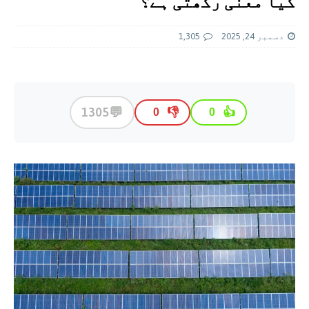
کیا معنی رکھتی ہے؟
دسمبر 24, 2025
1,305
💬
1305
👎
👍
0
0