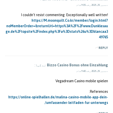
دسمبر 25, 2025 وقت 9:05 شام
I couldn’t resist commenting. Exceptionally well written!
https://M.moonquilt.Co.kr/member/login.html?
noMemberOrder=&returnUrl=https%3A%2F%2Fwww.Dunklesau
ge.de%2Ftopsite%2Findex.php%3Fa%3Dstats%26u%3Dblancaa3
49765
REPLY
Bizzo Casino Bonus ohne Einzahlung
نے کہا:
دسمبر 25, 2025 وقت 9:40 شام
Vegadream Casino mobile spielen
References:
https://online-spielhallen.de/malina-casino-mobile-app-dein-
umfassender-leitfaden-fur-unterwegs/