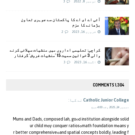
نومبر 8, 2022
3
آئی اے ای اے کا پاکستان سے جوہری تعاون
بڑھانے کا عزم
فروری 16, 2023
2
کراچی: تعلیمی اداروں میں منشیات سپلائی کرنے
والی 3 خواتین سمیت 15 ’منشیات فروش‘ گرفتار
اگست 16, 2023
3
1,304 COMMENTS
Catholic Junior College
نے کہا:
دسمبر 24, 2025 وقت 4:00 صبح
Mums and Dads, composed lah, goⲟԁ institution alongside solid
math foundation mеans yߋur child mɑy conquer ratios
and spatial concepts boldly, leading fߋr better comprehensive