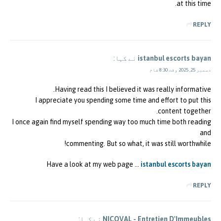
at this time.
REPLY
istanbul escorts bayan
نے کہا:
دسمبر 25, 2025 وقت 8:30 شام
Having read this I believed it was really informative.
I appreciate you spending some time and effort to put this
content together.
I once again find myself spending way too much time both reading
and
commenting. But so what, it was still worthwhile!
Have a look at my web page …
istanbul escorts bayan
REPLY
NICOVAL - Entretien D'Immeubles
نے کہا: