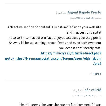
Argent Rapido Presto
نے کہا:
دسمبر 26, 2025 وقت 10:56 صبح
Attractive section of content. I just stumbled upon your web site
and in accession capital
to assert that I acquire in fact enjoyed account your blog posts.
Anyway I’ll be subscribing to your feeds and even I achievement
you access consistently fast.
https://mimicrya.ru/bitrix/redirect.php?
goto=https://Nzemaassociation.com/forums/users/eldenskidm
ore7/
REPLY
bắn cá lc88
نے کہا:
دسمبر 26, 2025 وقت 2:42 شام
Hmm it seems like your site ate my first comment (it was