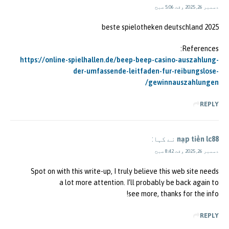
دسمبر 26, 2025 وقت 5:06 صبح
beste spielotheken deutschland 2025
References:
https://online-spielhallen.de/beep-beep-casino-auszahlung-
der-umfassende-leitfaden-fur-reibungslose-
gewinnauszahlungen/
REPLY
nạp tiền lc88
نے کہا:
دسمبر 26, 2025 وقت 8:42 صبح
Spot on with this write-up, I truly believe this web site needs
a lot more attention. I’ll probably be back again to
see more, thanks for the info!
REPLY