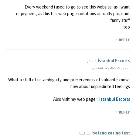
Every weekend i used to go to see this website, as i want
enjoyment, as this this web page conations actually pleasant
funny stuff
too.
REPLY
İstanbul Escorts
نے کہا:
دسمبر 26, 2025 وقت 4:44 صبح
What a stuff of un-ambiguity and preserveness of valuable know-
how about unpredicted feelings.
Also visit my web page ::
İstanbul Escorts
REPLY
betano casino test
نے کہا: