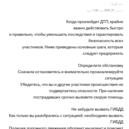
نے کہا:
دسمبر 27, 2025 وقت 7:24 صبح
Когда произойдет ДТП, крайне
важно действовать быстро
и правильно, чтобы уменьшить последствия и гарантировать
безопасность всех
участников. Ниже приведены основные шаги, которые
следует предпринять.
Определите обстановку
Сначала остановитесь и внимательно проанализируйте
ситуацию.
Убедитесь, что вы и другие участники происшествия не
подвергаетесь опасности. При наличии
пострадавших срочно вызовите скорую помощь.
Не забудьте вызвать ГИБДД
Как только вы разобрались с ситуацией, необходимо вызвать
ГИБДД.
Полиция дорожного движения оформит инцидент и поможет