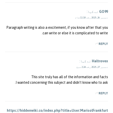
GO99
نے کہا:
دسمبر 26, 2025 وقت 11:18 شام
Paragraph writing is also a excitement, if you know after that you
can write or else it is complicated to write.
REPLY
Haltrovex
نے کہا:
دسمبر 27, 2025 وقت 2:24 صبح
This site truly has all of the information and facts
I wanted concerning this subject and didn’t know who to ask.
REPLY
https://hiddenwiki.co/index.php?title=User:MarisolFrankfurt