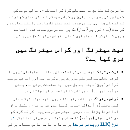
ماہرین کے مطابق یہ تبدیلی گرڈ کی استحکام، مالی بوجھ کی
کمی اور غیر سولر صارفین پر کراس سبسڈی کے اثرات کو کم کرنے
کے لیے کی جا رہی ہے. موجودہ نیٹ میٹرنگ صارفین اپنے معاہدوں
کی مدت (عام طور پر 7 سال) تک پرانے نرخوں سے فائدہ اٹھاتے
رہیں گے. لیکن نئے صارفین کے لیے گراس میٹرنگ لازمی ہو گی۔
نیٹ میٹرنگ اور گراس میٹرنگ میں
فرق کیا ہے؟
نیٹ میٹرنگ
: ایک ہی میٹر استعمال ہوتا ہے. صارف اپنی پیدا
کردہ بجلی سے گھریلو ضرورت پوری کرتا ہے. اور اضافی یونٹس
گرڈ کو "بیچ” دیتا ہے. بل میں ایڈجسٹمنٹ ہوتی ہے، یعنی
درآمد اور برآمد یونٹس کا نیٹ حساب کیا جاتا ہے۔
گراس میٹرنگ
: دو الگ میٹر لگتے ہیں۔ ایک میٹر گرڈ سے لی
گئی بجلی (درآمد) کا حساب رکھتا ہے، جس پر عام ریٹیل نرخ
ادا کرنا پڑتا ہے۔ دوسرا میٹر سولر سے پیدا کر کے گرڈ کو
دی گئی. بجلی (برآمد) کا حساب رکھتا ہے، جس کی ادائیگی
کم
نرخ (11.30 روپے فی یونٹ)
پر ماہانہ یا سہ ماہی بنیاد پر کی