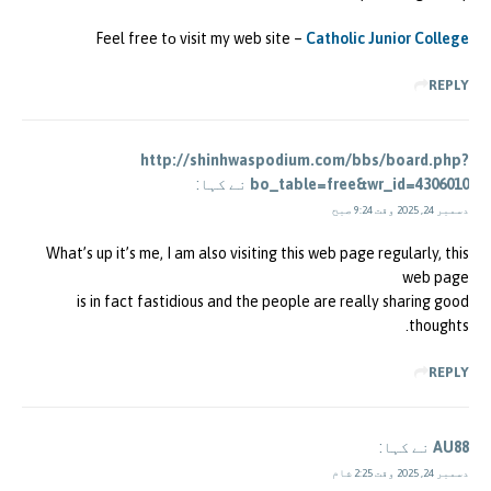
Feel free tο visit my web site –
Catholic Junior College
REPLY
http://shinhwaspodium.com/bbs/board.php?
bo_table=free&wr_id=4306010
نے کہا:
دسمبر 24, 2025 وقت 9:24 صبح
What’s up it’s me, I am also visiting this web page regularly, this
web page
is in fact fastidious and the people are really sharing good
thoughts.
REPLY
AU88
نے کہا:
دسمبر 24, 2025 وقت 2:25 شام