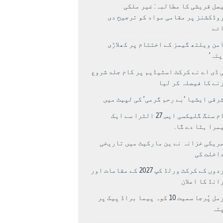
صل قریشی کا مطالبہ: غیر ملکی
وڈکشنز پر مقامی مواد کو ترجیح دی
ئے
من ویلتھ گیمز کے اختتام پر کھلاڑی
اپتہ’
 ڈی اے نے کرکٹ اسٹیڈیم پر کام جلد شروع
نے کا فیصلہ کر لیا
رقی ایشیا ‘بے رحم گرمی’ کی لپیٹ میں
سام سنگ گلیکسی ایس 27 الٹرا سے ایک
مرا ہٹا دے گا.
ریکی خزانہ نے ین مارکیٹ میں تاریخی
اخلت کی
مردوں کے کرکٹ ورلڈ کپ 2027 کے مقامات اور
انڈ کا اعلان
نرمل پُرجا سمیت 10 کوہ پیما براڈ پیک پر
پتہ