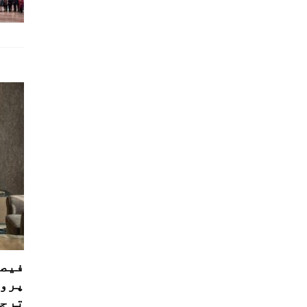
فیصل
پروڈ
ترجی