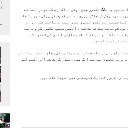
وف
کر
منور ظریف کا فلمی کیریئر 15 سال پر محیط رہا جس میں وہ 321 فلموں میں اپنی اداکاری کے جوہر دکھاتے
 پردے پر پیش کی جاتی رہیں۔ منور ظریف کی پہلی سپر ہٹ فلم
زل
تھے جنھوں‌ نے اکثر فلموں میں اپنے بے ساختہ فقروں اور
می
ود کو باصلاحیت ثابت کیا۔ انھیں‌ فلمی جگتوں کی وجہ سے
 جانے لگا۔ یہاں تک کہ فلم سازوں نے ان کی شخصیت کے
 سلسلہ شروع کردیا۔
ف، نوکر ووہٹی دا، خوشیاں، شیدا پسٹل، چکر باز، میرا ناں
ب ترین فلموں میں سے ایک ہیں۔ منور ظریف کی آخری فلم لہو
۔ وہ لاہور کے ایک قبرستان میں آسودۂ خاک ہیں۔