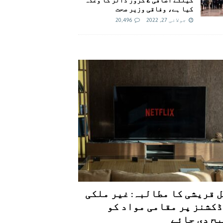
کیا ہے، وفاقی وزیر صحت
جولائی 27, 2022
20,496
 قریشی کا مطالبہ: غیر ملکی
کشنز پر مقامی مواد کو
ح دی جائے