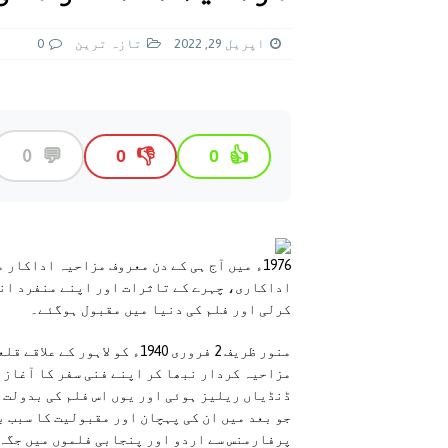
[ اگست 5, 2026 ]
فیصل قریشی کا مطال
پاکستان
اپریل 29, 2022
تازہ ترين
0
💬
0
👎
👍
0
0
1976ء میں آج ہی کے دن معروف مزاحیہ اداکا
اداکاری، چہرے کے تاثرات اور اپنے منفرد اند
کرلی اور فلم کی دنیا میں مقبول ہوگئے۔
منور ظریف 2 فروری 1940ء کو 
مزاحیہ کردار نبھا کر اپنے فنی سفر کا آغاز ک
ڈنڈیاں ریلیز ہوئی اور یوں اس فلم کی بدولت پ
جو بعد میں‌ ان کی پہچان اور مقبولیت کا سبب ب
پرفارمنس سے اردو اور پنجابی فلموں میں جگہ