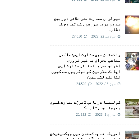
نیوٹران ستارے: نئی خلائی دوربین
سے دو مردہ سورجوں کے تصادم کا
نظارہ
جولائی 22, 2022
27,030
پاکستان میں سٹارٹ اپس: عالمی
معاشی بحران یا غیر ضروری
اخراجات، پاکستانی سٹارٹ اپس
اچانک ملازمین کو نوکریوں سے کیوں
نکالنے لگے ہیں؟
جون 15, 2022
24,501
کولمبیا دریائی گھوڑے بھارت کیوں
بھیجنا چاہتا ہے؟
مارچ 3, 2023
21,322
امريکہ نے پاکستان میں ویکسینیشن
کیلئے اضافی 2 کروڑ ڈالر کا وعدہ