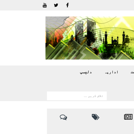
ت
اداريہ
دلچسپ