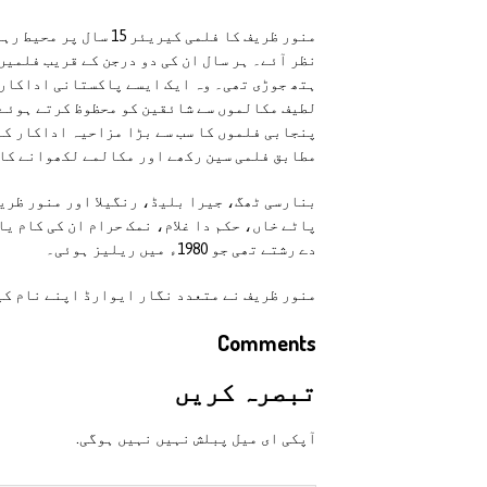
نظر آئے۔ ہر سال ان کی دو درجن کے قریب فلمیں
ہتھ جوڑی تھی۔ وہ ایک ایسے پاکستانی اداکار 
لطیف مکالموں سے شائقین کو محظوظ کرتے ہوئے خ
پنجابی فلموں کا سب سے بڑا مزاحیہ اداکار کہا
مطابق فلمی سین رکھے اور مکالمے لکھوانے کا
بنارسی ٹھگ، جیرا بلیڈ، رنگیلا اور منور ظری
پاٹے خاں، حکم دا غلام، نمک حرام ان کی کام یا
دے رشتے تھی جو 1980ء میں ریلیز ہوئی۔
منور ظریف نے متعدد نگار ایوارڈ اپنے نام کیے
Comments
تبصرہ کريں
آپکی ای ميل پبلش نہيں نہيں ہوگی.