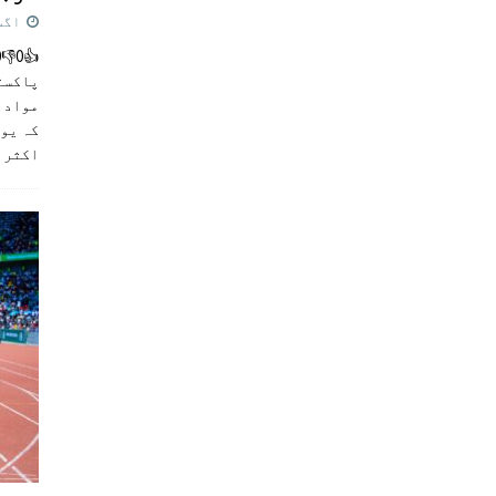
اگست 5,
پاکست
مواد ک
کہ یو
اکثر
]