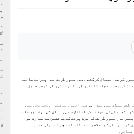
بہ: غیر ملکی پروڈکشنز پر مقامی مواد کو ترجیح دی جائے
فی
پر
جا
کا
‘ل
سی
کر
مش
کی
ر منور ظریف انتقال کرگئے تھے۔ منور ظریف نے اپنی بے ساختہ
از کی وجہ سے جلد شائقین اور فلم سازوں کی توجہ حاصل
ام
مد
لاہور کے علاقے قلعہ گجر سنگھ میں پیدا ہوئے۔ انھوں نے فلم اونچے محل میں
بر
یا تھا، لیکن اس فلم کی نمائش سے پہلے ان کی ایک اور فلم
ہلی بار منور‌ ظریف کا بڑے پردے کے شائقین سے تعارف ہوا
ن گیا۔ وہ ایک باصلاحیت اداکار تھے جس نے اپنی عمدہ
لا
 بنائی۔