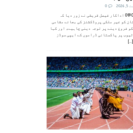
 2026
0
👍0👎0💬0 اداکار فیصل قریشی نے زور دیا کہ
ان کو غیر ملکی پروڈکشنز کی بجائے مقامی
و فروغ دینے پر توجہ دینی چاہیے، اور کہا
ٹیوب پر پاکستانی ڈراموں کے ایپی سوڈز
[...