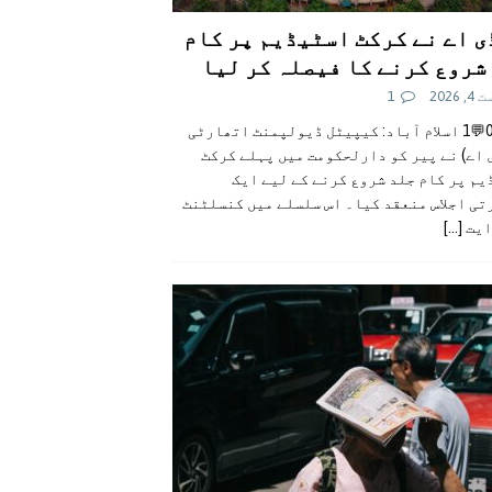
ی اے نے کرکٹ اسٹیڈیم پر کام
شروع کرنے کا فیصلہ کر لیا
 2026
1
👍0👎0💬1 اسلام آباد: کیپیٹل ڈیولپمنٹ اتھارٹی
 اے) نے پیر کو دارلحکومت میں پہلے کرکٹ
م پر کام جلد شروع کرنے کے لیے ایک
تی اجلاس منعقد کیا۔ اس سلسلے میں کنسلٹنٹ
ایت
[...]