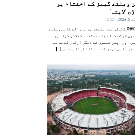
 ویلتھ گیمز کے اختتام پر
ی ‘لاپتہ’
 2026
0
👍0👎0💬0 گلاسگو میں منعقد ہونے والے کامن ویلتھ
یں شرکت کرنے والے متعدد کھلاڑی لاپتہ ہو
ں اور اپنی ٹیموں کے دیگر ارکان کے ساتھ
وطن واپس نہیں گئے۔ سکاٹ لینڈ پولیس
[...]