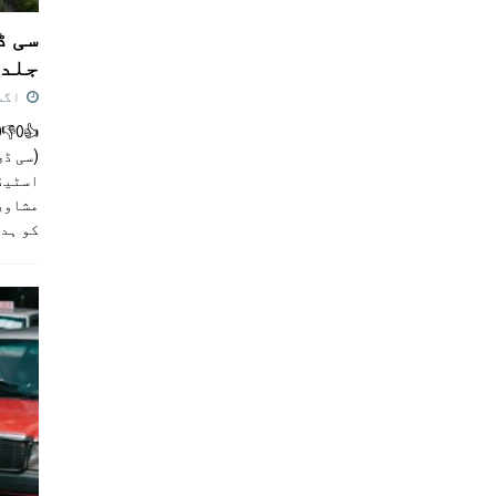
سی ڈ
جلد 
اگست 4,
(سی ڈی
اسٹیڈی
مشاور
کو ہد