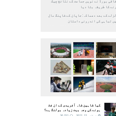
اقی بورڈ نے نویں جماعت کے نتائج چیک
نے کا طریقہ بتا دیا
زلے کے بعد دھماکہ: جاپان کے شاپنگ مال
ں تباہی کی اندرونی داستان
کیا شاہین شاہ آفریدی کے ان فٹ
ہونے کی وجہ بہت زیادہ بولنگ ہے؟
جولائی 22, 2022
30,251