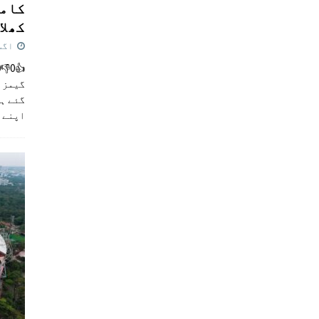
کامن
کھلاڑ
اگست 5,
گیمز م
گئے ہی
اپنے 