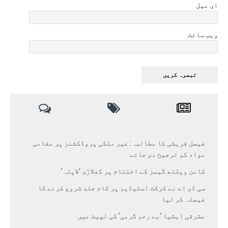
ای میل
ویب سائٹ
فیصل قریشی کا مطالبہ: غیر ملکی پروڈکشنز پر مقامی
مواد کو ترجیح دی جائے
کامن ویلتھ گیمز کے اختتام پر کھلاڑی ‘لاپتہ’
سی ڈی اے نے کرکٹ اسٹیڈیم پر کام جلد شروع کرنے کا
فیصلہ کر لیا
مشرقی ایشیا ‘بے رحم گرمی’ کی لپیٹ میں