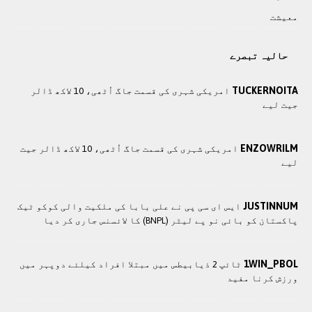
معيشت
حالیہ تبصرے
TUCKERNOITA
امریکی شہری کی قسمت جاگ اُٹھی، 10 لاکھ ڈالر
جیت لیے
ENZOWRILM
امریکی شہری کی قسمت جاگ اُٹھی، 10 لاکھ ڈالر جیت
لیے
JUSTINNUM
ایس ای سی پی نے علی بابا کی ملکیت والی کوکو ٹیک
پاکستان کو بائی نو پے لیٹر (BNPL) کا لائسنس جاری کر دیا
1WIN_PBOL
ٹائپ 2 ذیابیطس میں مبتلا افراد کیلئے دوپہر میں
ورزش کرنا مفید