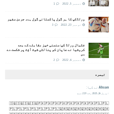
دسمبر 5, 2022
1
ورلڈکپ کا ہر گول پاکستانی گول ہے، جرمن سفیر
نومبر 23, 2022
3
فٹبال ورلڈ کپ: سنسنی خیز مقابلے کے بعد
کروشیا نے جاپان کو پنالٹی شوٹ آؤٹ پر شکست دے
دی
دسمبر 6, 2022
2
تبصره
Ahsan
نے کہا:
اپریل 26, 2025 وقت 2:19 صبح
🇮🇶🇮🇶🇮🇶🇮🇶🇵🇰🇵🇰🇵🇰🇵🇰🇵🇰🇵🇰🇵🇰🇵🇰🇵🇱🇵🇱
🇵🇱🇵🇱🇵🇱🇵🇱🇵🇱🇵🇱🇵🇱🇶🇦🇶🇦🇶🇦🇶🇦🇶🇦🇶🇦🇶🇦