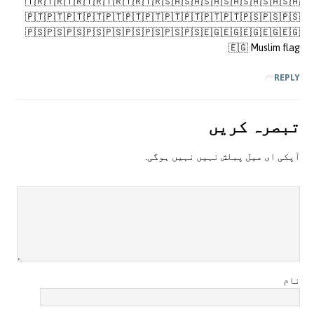
🇹🇷🇹🇷🇹🇷🇹🇷🇹🇷🇹🇷🇹🇷🇸🇦🇸🇦🇸🇦🇸🇦🇸🇦🇸🇦🇸🇦
🇵🇹🇵🇹🇵🇹🇵🇹🇵🇹🇵🇹🇵🇹🇵🇹🇵🇹🇵🇹🇵🇹🇵🇸🇵🇸🇵🇸
🇵🇸🇵🇸🇵🇸🇵🇸🇵🇸🇵🇸🇵🇸🇵🇸🇵🇸🇪🇬🇪🇬🇪🇬🇪🇬🇪🇬
🇪🇬 Muslim flag
REPLY
تبصرہ کريں
آپکی ای ميل پبلش نہيں نہيں ہوگی.
نام