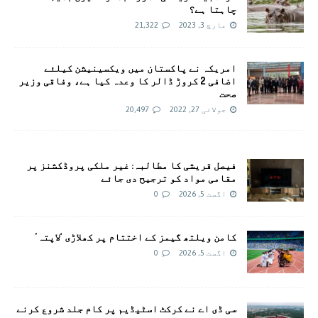
چاہتا ہے؟
مارچ 3, 2023
21,322
امريکہ نے پاکستان میں ویکسینیشن کیلئے
اضافی 2 کروڑ ڈالر کا وعدہ کیا ہے، وفاقی وزیر
صحت
جولائی 27, 2022
20,497
فیصل قریشی کا مطالبہ: غیر ملکی پروڈکشنز پر
مقامی مواد کو ترجیح دی جائے
اگست 5, 2026
0
کامن ویلتھ گیمز کے اختتام پر کھلاڑی ‘لاپتہ’
اگست 5, 2026
0
سی ڈی اے نے کرکٹ اسٹیڈیم پر کام جلد شروع کرنے