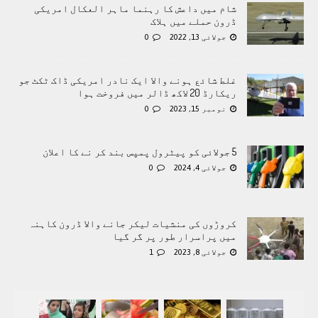
شام میں داعش کا رہنما ماہر العکال امریکی
ڈرون حملے میں ہلاک
جولائی 13, 2022
0
غلط شائع ہونے والا ایک نادر امریکی ڈاک ٹکٹ جو
ریکارڈ 20 لاکھ ڈالر میں فروخت ہوا
نومبر 15, 2023
0
5 جولائی کو پیٹرول پمپس بند کر نے کا اعلان
جولائی 4, 2024
0
کروڑوں کی منشیات لیکر جانے والا ڈرون کاہنہ
میں پراسرار طور پر گر گیا
جولائی 8, 2023
1