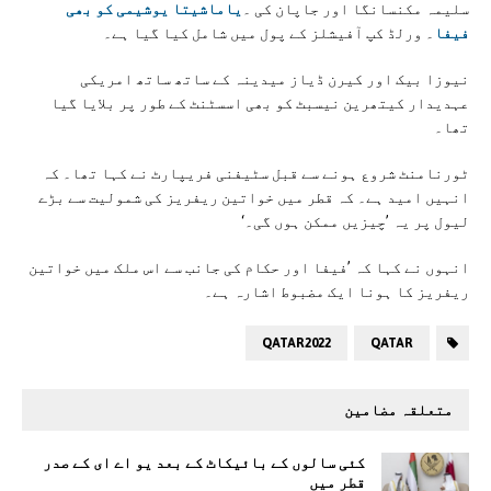
سلیمہ مکنسانگا اور جاپان کی ۔
یاماشیتا یوشیمی کو بھی
فیفا
۔ ورلڈ کپ آفیشلز کے پول میں شامل کیا گیا ہے۔
نیوزا بیک اور کیرن ڈیاز میدینہ کے ساتھ ساتھ امریکی
عہدیدار کیتھرین نیسبٹ کو بھی اسسٹنٹ کے طور پر بلایا گیا
تھا۔
ٹورنامنٹ شروع ہونے سے قبل سٹیفنی فریپارٹ نے کہا تھا۔ کہ
انہیں امید ہے۔ کہ قطر میں خواتین ریفریز کی شمولیت سے بڑے
لیول پر یہ ’چیزیں ممکن ہوں گی۔‘
انہوں نے کہا کہ ’فیفا اور حکام کی جانب سے اس ملک میں خواتین
ریفریز کا ہونا ایک مضبوط اشارہ ہے۔
QATAR2022
QATAR
متعلقہ مضامین
کئی سالوں کے بائیکاٹ کے بعد یو اے ای کے صدر
قطر میں