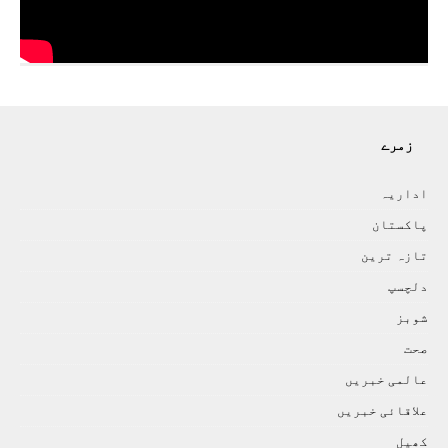
زمرے
اداريہ
پاکستان
تازہ ترين
دلچسپ
شوبز
صحت
عالمی خبريں
علاقائی خبريں
کھيل