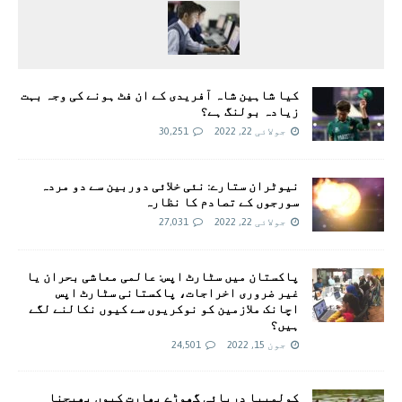
کیا شاہین شاہ آفریدی کے ان فٹ ہونے کی وجہ بہت
زیادہ بولنگ ہے؟
جولائی 22, 2022
30,251
نیوٹران ستارے: نئی خلائی دوربین سے دو مردہ
سورجوں کے تصادم کا نظارہ
جولائی 22, 2022
27,031
پاکستان میں سٹارٹ اپس: عالمی معاشی بحران یا
غیر ضروری اخراجات، پاکستانی سٹارٹ اپس
اچانک ملازمین کو نوکریوں سے کیوں نکالنے لگے
ہیں؟
جون 15, 2022
24,501
کولمبیا دریائی گھوڑے بھارت کیوں بھیجنا