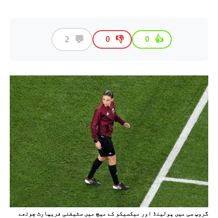
💬
2
👎
👍
0
0
گروپ سی میں پولینڈ اور میکسیکو کے میچ میں سٹیفنی فریپارٹ چوتھے