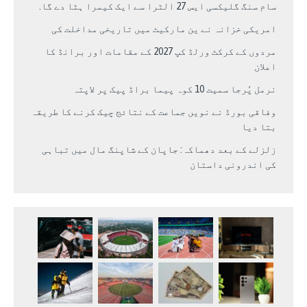
سام سنگ گلیکسی ایس 27 الٹرا سے ایک کیمرا ہٹا دے گا.
امریکی خزانہ نے ین مارکیٹ میں تاریخی مداخلت کی
مردوں کے کرکٹ ورلڈ کپ 2027 کے مقامات اور برانڈ کا
اعلان
نرمل پُرجا سمیت 10 کوہ پیما براڈ پیک پر لاپتہ
وفاقی بورڈ نے نویں جماعت کے نتائج چیک کرنے کا طریقہ
بتا دیا
زلزلے کے بعد دھماکہ: جاپان کے شاپنگ مال میں تباہی
کی اندرونی داستان