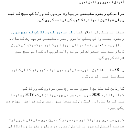
آفیشل کے طور پر شامل تھیں
فرانس کی ریفری سٹیفنی فریپارٹ مردوں کے ورلڈ کپ میچ کے لیے
پہلی خواتین امپائرنگ ٹیم کی قیادت کریں گی۔
فیفا نے منگل کو اعلان کیا۔
کہ مردوں کے ورلڈ کپ کے میچ میں
۔
ریفری بننے والی پہلی خاتون ریفری سٹیفنی فریپارٹ کے ساتھ
برازیل سے تعلق رکھنے والی نیوزا بیک اور میکسیکو کی کیرن
ڈیاز میدینہ جمعرات کو ہونے والے گروپ ای کے اہم میچ میں
شرکت کریں گی۔
یہ 38 سالہ خاتون البیت سٹیڈیم میں اپنے کیریئر کا ایک اور
سنگ میل عبور کریں گی۔
گارڈین کے مطابق انہوں نے مارچ میں مردوں کے ورلڈ کپ
کوالیفائر، 2020 میں ۔مردوں کی چیمپیئنز لیگ، 2019 یوئیفا
سپر کپ فائنل اور لیگ ون کے میچز میں ریفری کے فرائض انجام دے
چکی ہیں۔
گروپ سی میں پولینڈ اور میکسیکو کے میچ میں سٹیفنی فریپارٹ
چوتھے آفیشل کے طور پر شامل تھیں۔ دو دیگر ریفریز روانڈا کی