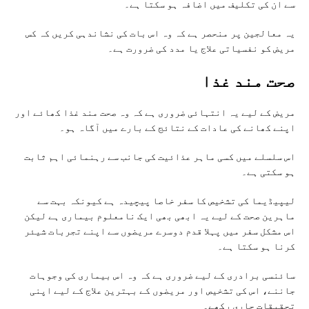
سے ان کی تکلیف میں اضافہ ہو سکتا ہے۔
یہ معالجین پر منحصر ہے کہ وہ اس بات کی نشاندہی کریں کہ کس
مریض کو نفسیاتی علاج یا مدد کی ضرورت ہے۔
صحت مند غذا
مریض کے لیے یہ انتہائی ضروری ہے کہ وہ صحت مند غذا کھائے اور
اپنے کھانے کی عادات کے نتائج کے بارے میں آگاہ ہو۔
اس سلسلے میں کسی ماہر عذائیت کی جانب سے رہنمائی اہم ثابت
ہو سکتی ہے۔
لیپیڈیما کی تشخیص کا سفر خاصا پیچیدہ ہے کیونکہ بہت سے
ماہرین صحت کے لیے یہ ابھی بھی ایک نامعلوم بیماری ہے لیکن
اس مشکل سفر میں پہلا قدم دوسرے مریضوں سے اپنے تجربات شیئر
کرنا ہو سکتا ہے۔
سائنسی برادری کے لیے ضروری ہے کہ وہ اس بیماری کی وجوہات
جاننے، اس کی تشخیص اور مریضوں کے بہترین علاج کے لیے اپنی
تحقیقات جاری رکھے۔