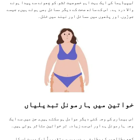
لیپیڈیما کی ایک بہت اہم خصوصیت ٹشو. کو چھونے سے پیدا ہونے
والا درد ہے۔ اس کے ساتھ صحت کے دیگر مسائل بھی ہوتے ہیں، جیسے
جوڑوں. اور پٹھوں میں مسائل اور نیند میں خلل۔
خواتین میں ہارمونل تبدیلیاں
اس بیماری کی وجہ کئی دیگر عوامل ہو سکتے ہیں، جن میں سے ایک
وجہ ہارمونل ہے اور اس سے زیادہ تر خواتین متاثر ہوتی ہیں۔
کچھ مطالعوں کے مطابق ہر دس میں سے تقریباً ایک عورت اس کا