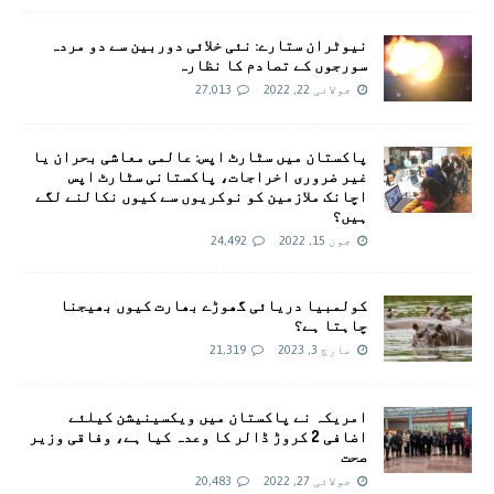
نیوٹران ستارے: نئی خلائی دوربین سے دو مردہ
سورجوں کے تصادم کا نظارہ
جولائی 22, 2022
27,013
پاکستان میں سٹارٹ اپس: عالمی معاشی بحران یا
غیر ضروری اخراجات، پاکستانی سٹارٹ اپس
اچانک ملازمین کو نوکریوں سے کیوں نکالنے لگے
ہیں؟
جون 15, 2022
24,492
کولمبیا دریائی گھوڑے بھارت کیوں بھیجنا
چاہتا ہے؟
مارچ 3, 2023
21,319
امريکہ نے پاکستان میں ویکسینیشن کیلئے
اضافی 2 کروڑ ڈالر کا وعدہ کیا ہے، وفاقی وزیر
صحت
جولائی 27, 2022
20,483