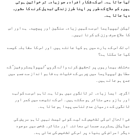
لیا جاتا ہے۔ اس کے شکار افراد، جو زیادہ تر خواتین ہوتی
ہیں، کو علاج کے طور پر اپنا طرز زندگی تبدیل کرنے کا مشورہ
دیا جاتا ہے۔
لیکن لیپیڈیما اس سے کہیں زیادہ سنگین اور پیچیدہ ہے اور اس
کا علاج صرف وزن کم کرنا نہیں۔
اب تک اس کے بارے میں ہم کیا جانتے ہیں. اور اس کا مقابلہ کیسے
کیا جا سکتا ہے؟
مختلف بیماریوں پر تحقیق کرنے والے گروپ ’لیپوڈیسٹروفیز‘ کے
مطابق لیپیڈیما میں چربی کے خلیات بے قابو انداز سے جسم میں
جمع ہو جاتے ہیں۔
اگرچہ ایسا زیادہ تر ٹانگوں میں ہوتا ہے. تاہم اس سے کولہے
اور بازو بھی متاثر ہو سکتے ہیں۔ اس کے نتیجے میں کمر اور
ٹانگوں کے درمیان عدم تناسب پیدا ہو جاتا ہے۔
فی الحال اس کی تشخیص کے لیے. کوئی ٹیسٹ نہیں تاہم مریض کی
میڈیکل ہسٹری، جسمانی معائنہ اور متاثرہ شخص میں موجود
دیگر امراض کی بنیاد پر اس کی تشخیص کی جاتی ہے۔