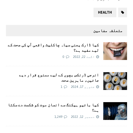
HEALTH
متعلقہ مضامین
کیا ڈارک یعنی سیاہ چاکلیٹ واقعی آپ کی صحت کے
لیے مفید ہے؟
اگست 22, 2022
0
انرجی ڈرنکس بچوں کے لیے ممنوع قرار دیے
جائیں، ماہرین صحت
جنوری 17, 2024
1
کیا بائیو ہیکنگ سے انسان موت کو شکست دے سکتا
ہے؟
دسمبر 12, 2022
1,249