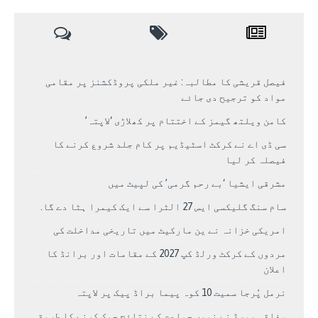
فیصل قریشی کا مطالبہ: غیر ملکی پروڈکشنز پر مقامی
مواد کو ترجیح دی جائے
کامن ویلتھ گیمز کے اختتام پر کھلاڑی ‘لاپتہ’
سی ڈی اے نے کرکٹ اسٹیڈیم پر کام جلد شروع کرنے کا
فیصلہ کر لیا
مشرقی ایشیا ‘بے رحم گرمی’ کی لپیٹ میں
سام سنگ گلیکسی ایس 27 الٹرا سے ایک کیمرا ہٹا دے گا.
امریکی خزانہ نے ین مارکیٹ میں تاریخی مداخلت کی
مردوں کے کرکٹ ورلڈ کپ 2027 کے مقامات اور برانڈ کا
اعلان
نرمل پُرجا سمیت 10 کوہ پیما براڈ پیک پر لاپتہ
وفاقی بورڈ نے نویں جماعت کے نتائج چیک کرنے کا طریقہ