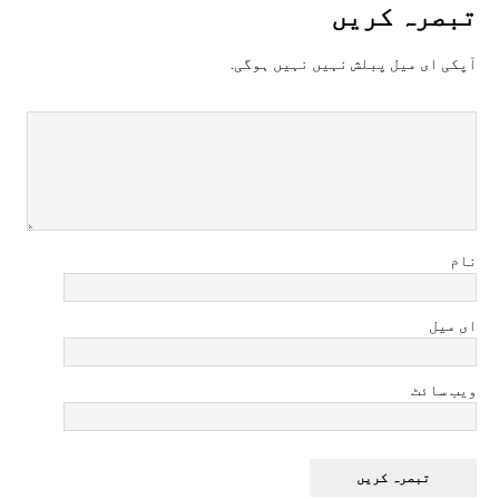
تبصرہ کريں
آپکی ای ميل پبلش نہيں نہيں ہوگی.
نام
ای میل
ویب سائٹ