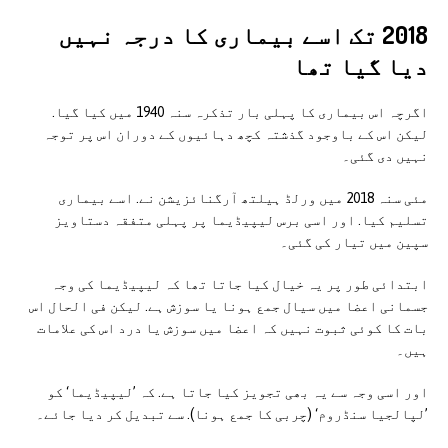
2018 تک اسے بیماری کا درجہ نہیں
دیا گیا تھا
اگرچہ اس بیماری کا پہلی بار تذکرہ سنہ 1940 میں کیا گیا.
لیکن اس کے باوجود گذشتہ کچھ دہائیوں کے دوران اس پر توجہ
نہیں دی گئی۔
مئی سنہ 2018 میں ورلڈ ہیلتھ آرگنائزیشن نے. اسے بیماری
تسلیم کیا. اور اسی برس لیپیڈیما پر پہلی متفقہ دستاویز
سپین میں تیار کی گئی۔
ابتدائی طور پر یہ خیال کیا جاتا تھا کہ لیپیڈیما کی وجہ
جسمانی اعضا میں سیال جمع ہونا یا سوزش ہے. لیکن فی الحال اس
بات کا کوئی ثبوت نہیں کہ اعضا میں سوزش یا درد اس کی علامات
ہیں۔
اور اسی وجہ سے یہ بھی تجویز کیا جاتا ہے. کہ ’لیپیڈیما‘ کو
’لپالجیا سنڈروم‘ (چربی کا جمع ہونا). سے تبدیل کر دیا جائے۔