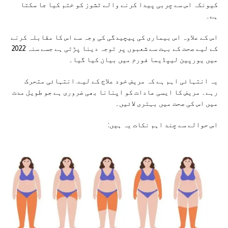
کیونکہ اس سے چربی پیدا کرنے والے ٹشوز کو ختم کیا جا سکتا
ہے۔
اس کے علاوہ اس بیماری کی پیچیدگی کی وجہ سے اس کا مقابلہ کرنے
کے لیے صحت کے بہت سے شعبوں پر توجہ دینا پڑتی ہے جسے سنہ 2022
میں یورپین لیپڈیما فورم میں بیان کیا گیا۔
یہ انتہائی اہم ہے کہ مریض خود علاج کے لیے. انتہائی متحرک
رہے۔ مریض کا ایسی عادات کو اپنانا بھی ضروری ہے جو طویل مدت
میں اس کی صحت میں بہتری لائیں۔
اس حوالے سے چند اہم نکات یہ ہیں: