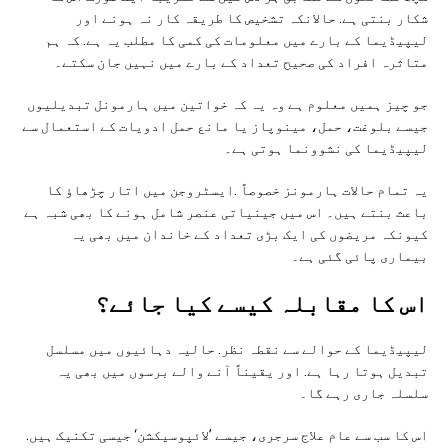
شکار بنتی ہے. حالانکہ تشخیص کا طریقہ کار نہ ہونے اور
لیپیڈیما کے بارے میں معلومات کی کمی کا مطلب یہ ہے. کہ ہم
متاثرہ افراد کی صحیح تعداد کے بارے میں نہیں جان سکتے۔
جو چیز ہمیں معلوم ہے وہ یہ کہ خواتین میں ہارمونل تبدیلیوں
جیسے بلوغت، حمل، مینوپاز یا مانع حمل ادویات کے استعمال سے
لیپیڈیما کی نشوونما ہوتی ہے۔
یہ تمام حالات ہارمونز خصوصاً .ایسٹروجن میں اتار چڑھاؤ کا
باعث بنتے ہیں۔ اس میں جینیاتی عنصر شامل ہونے کا بھی شبہ ہے
کیونکہ مریضوں کی ایک بڑی تعداد کے خاندان میں بھی یہ
بیماری پائی گئی ہے۔
اس کا مقابلہ کیسے کیا جائے؟
لیپیڈیما کے حوالے سے نقطہ نظر. حالیہ دہائیوں میں مسلسل
تبدیل ہوتا رہا ہے. اور یقیناً آنے والے برسوں میں بھی یہ
سلسلہ جاری رہے گا۔
اس کا سب سے عام علاج سرجری، جیسے ’لائپوسیکشن‘ جیسی تکنیک ہیں.