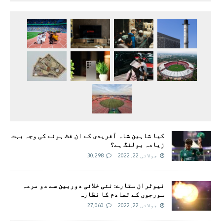
کیا شاہین شاہ آفریدی کے ان فٹ ہونے کی وجہ بہت
زیادہ بولنگ ہے؟
جولائی 22, 2022
30,298
نیوٹران ستارے: نئی خلائی دوربین سے دو مردہ
سورجوں کے تصادم کا نظارہ
جولائی 22, 2022
27,060