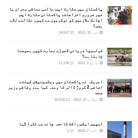
پاکستان میں سٹارٹ اپس: عالمی معاشی بحران یا
غیر ضروری اخراجات، پاکستانی سٹارٹ اپس
اچانک ملازمین کو نوکریوں سے کیوں نکالنے لگے
ہیں؟
جون 15, 2022
24,527
کولمبیا دریائی گھوڑے بھارت کیوں بھیجنا
چاہتا ہے؟
مارچ 3, 2023
21,338
امريکہ نے پاکستان میں ویکسینیشن کیلئے
اضافی 2 کروڑ ڈالر کا وعدہ کیا ہے، وفاقی وزیر
صحت
جولائی 27, 2022
20,536
اسپیس ایکس راکٹ کا حصہ چاند سے ٹکرا گیا
اگست 7, 2026
1