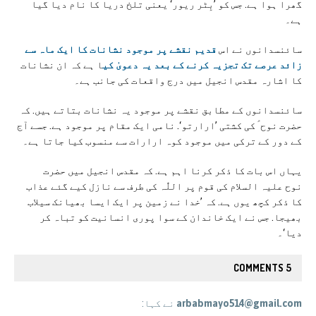
گھرا ہوا ہے. جس کو ’بِٹر ریور‘ یعنی تلخ دریا کا نام دیا گیا
ہے۔
سائنسدانوں نے اس
قدیم نقشے پر موجود نشانات کا ایک ماہ سے
زائد عرصے تک تجزیہ کرنے کے بعد یہ دعویٰ کی
ا ہے کہ ان نشانات
کا اشارہ مقدس انجیل میں درج واقعات کی جانب ہے۔
سائنسدانوں کے مطابق نقشے پر موجود یہ نشانات بتاتے ہیں. کہ
حضرت نوح ؑ کی کشتی ’ارارتو‘. نامی ایک مقام پر موجود ہے. جسے آج
کے دور کے ترکی میں موجود کوہ ارارات سے منسوب کیا جاتا ہے۔
یہاں اس بات کا ذکر کرنا اہم ہے. کہ مقدس انجیل میں حضرت
نوح علیہ السلام کی قوم پر اللّٰہ کی طرف سے نازل کیے گئے عذاب
کا ذکر کچھ یوں ہے. کہ ’خدا نے زمین پر ایک ایسا بھیانک سیلاب
بھیجا. جس نے ایک خاندان کے سوا پوری انسانیت کو تباہ کر
دیا‘۔
5 COMMENTS
arbabmayo514@gmail.com
نے کہا: