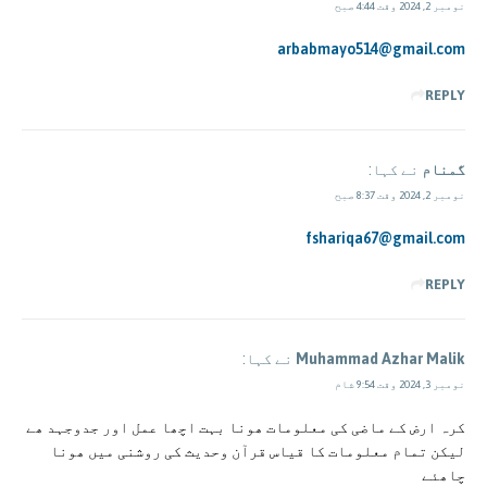
نومبر 2, 2024 وقت 4:44 صبح
arbabmayo514@gmail.com
REPLY
گمنام
نے کہا:
نومبر 2, 2024 وقت 8:37 صبح
fshariqa67@gmail.com
REPLY
Muhammad Azhar Malik
نے کہا:
نومبر 3, 2024 وقت 9:54 شام
کرہ ارض کے ماضی کی معلومات ھونا بہت اچھا عمل اور جدوجہد ھے
لیکن تمام معلومات کا قیاس قرآن وحدیث کی روشنی میں ھونا
چاھئے