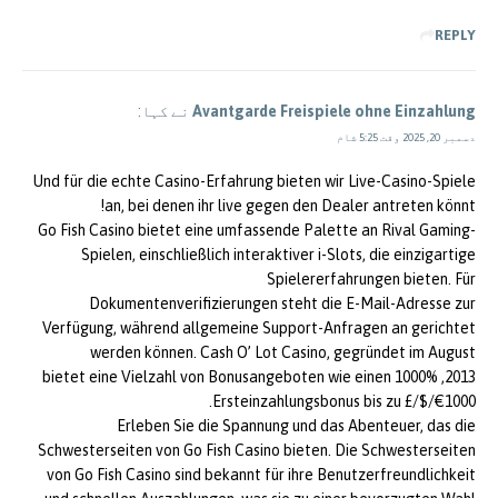
REPLY
Avantgarde Freispiele ohne Einzahlung
نے کہا:
دسمبر 20, 2025 وقت 5:25 شام
Und für die echte Casino-Erfahrung bieten wir Live-Casino-Spiele
an, bei denen ihr live gegen den Dealer antreten könnt!
Go Fish Casino bietet eine umfassende Palette an Rival Gaming-
Spielen, einschließlich interaktiver i-Slots, die einzigartige
Spielererfahrungen bieten. Für
Dokumentenverifizierungen steht die E-Mail-Adresse zur
Verfügung, während allgemeine Support-Anfragen an gerichtet
werden können. Cash O’ Lot Casino, gegründet im August
2013, bietet eine Vielzahl von Bonusangeboten wie einen 1000%
Ersteinzahlungsbonus bis zu £/$/€1000.
Erleben Sie die Spannung und das Abenteuer, das die
Schwesterseiten von Go Fish Casino bieten. Die Schwesterseiten
von Go Fish Casino sind bekannt für ihre Benutzerfreundlichkeit