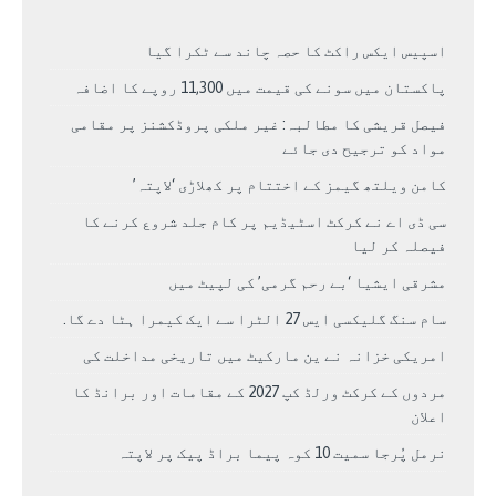
اسپیس ایکس راکٹ کا حصہ چاند سے ٹکرا گیا
پاکستان میں سونے کی قیمت میں 11,300 روپے کا اضافہ
فیصل قریشی کا مطالبہ: غیر ملکی پروڈکشنز پر مقامی
مواد کو ترجیح دی جائے
کامن ویلتھ گیمز کے اختتام پر کھلاڑی ‘لاپتہ’
سی ڈی اے نے کرکٹ اسٹیڈیم پر کام جلد شروع کرنے کا
فیصلہ کر لیا
مشرقی ایشیا ‘بے رحم گرمی’ کی لپیٹ میں
سام سنگ گلیکسی ایس 27 الٹرا سے ایک کیمرا ہٹا دے گا.
امریکی خزانہ نے ین مارکیٹ میں تاریخی مداخلت کی
مردوں کے کرکٹ ورلڈ کپ 2027 کے مقامات اور برانڈ کا
اعلان
نرمل پُرجا سمیت 10 کوہ پیما براڈ پیک پر لاپتہ