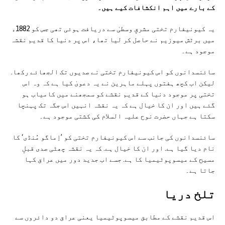
کے بارے میں اہم انکشافات کیے ہیں۔
یہ کیونیفارم تختی مشرقِ وسطیٰ سے دریافت ہوئی تھی جس کو 1882ء
میں برٹش میوزیم نے حاصل کر لیا تھا، اس پر دنیا کا قدیم نقشہ
موجود ہے۔
سائنسدانوں کو اس کیونیفارم تختی نے صدیوں تک الجھائے رکھا.
لیکن اب کچھ ہفتوں پہلے ماہرین نے یہ دعویٰ کیا ہے کہ وہ اس
تختی پر موجود دنیا کے قدیم نقشے کو سمجھنے میں کامیاب ہو
گئے ہیں اور ان کا خیال ہے کہ یہ نقشہ انہیں اس جگہ تک پہنچا
سکتا ہے جہاں حضرت نوح علیہ السلام کی کشتی موجود ہے۔
سائنسدانوں کی جانب سے اس کیونیفارم تختی کو ’اِماگو مُنڈی‘ کا
نام دیا گیا ہے. اور ان کا خیال ہے. کہ یہ نقشہ چھٹی صدی قبلِ
مسیح کے میسوپوٹیمیا کا ہے. جسے اب جدید دور میں عراق کہا
جاتا ہے۔
تلخ دریا
اس قدیم نقشے کے مطابق میسوپوٹیمیا یعنی عراق دو دائروں سے