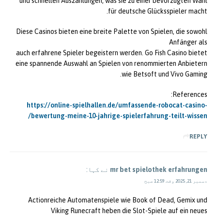
und schnellen Auszahlungen, was sie zu einer bevorzugten Wahl
für deutsche Glücksspieler macht.
Diese Casinos bieten eine breite Palette von Spielen, die sowohl
Anfänger als
auch erfahrene Spieler begeistern werden. Go Fish Casino bietet
eine spannende Auswahl an Spielen von renommierten Anbietern
wie Betsoft und Vivo Gaming.
References:
https://online-spielhallen.de/umfassende-robocat-casino-
bewertung-meine-10-jahrige-spielerfahrung-teilt-wissen/
REPLY
mr bet spielothek erfahrungen
نے کہا:
دسمبر 21, 2025 وقت 12:59 صبح
Actionreiche Automatenspiele wie Book of Dead, Gemix und
Viking Runecraft heben die Slot-Spiele auf ein neues