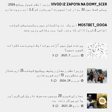
VIVOD IZ ZAPOYA NA DOMY_SCER
وزير اعظم فیول پیکج 2026:
پہلی قسط میں 32 ہزار ٹرانسپورٹ آپریٹرز کو 1.2 ارب روپے جاری
MOSTBET_OOOA
امريکہ نے پاکستان میں ویکسینیشن کیلئے
اضافی 2 کروڑ ڈالر کا وعدہ کیا ہے، وفاقی وزیر صحت
پرندے غول میں اُڑتے ہوئے ایک دوسرے سے ٹکراتے
کیوں نہیں؟
دسمبر 7, 2025
5
وزیراعظم رمضان ریلیف پیکیج کیلئے 25 ارب فنڈز
کی منظوری، 19 ارب فوری جاری
فروری 19, 2026
5
بھارتی شہری 28 برسوں سے صرف ناریل کی گری اور
پانی پی کر زندہ ہے
مارچ 20, 2023
0