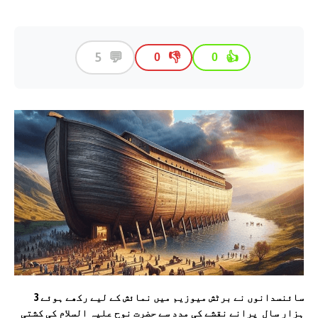
💬
5
👎
👍
0
0
سائنسدانوں نے برٹش میوزیم میں نمائش کے لیے رکھے ہوئے 3
ہزار سال پرانے نقشے کی مدد سے حضرت نوح علیہ السلام کی کشتی