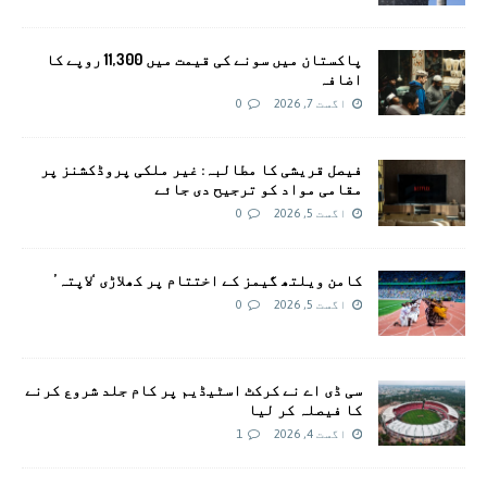
پاکستان میں سونے کی قیمت میں 11,300 روپے کا
اضافہ
اگست 7, 2026
0
فیصل قریشی کا مطالبہ: غیر ملکی پروڈکشنز پر
مقامی مواد کو ترجیح دی جائے
اگست 5, 2026
0
کامن ویلتھ گیمز کے اختتام پر کھلاڑی ‘لاپتہ’
اگست 5, 2026
0
سی ڈی اے نے کرکٹ اسٹیڈیم پر کام جلد شروع کرنے
کا فیصلہ کر لیا
اگست 4, 2026
1