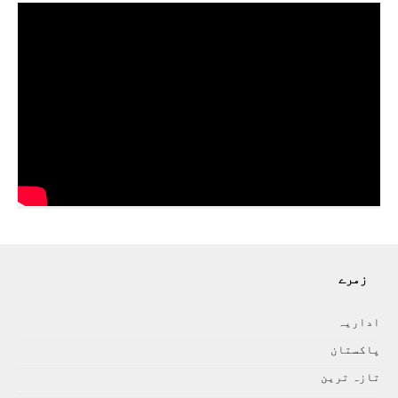
زمرے
اداريہ
پاکستان
تازہ ترين