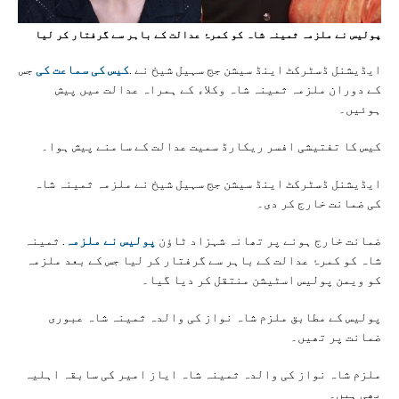
پولیس نے ملزمہ ثمینہ شاہ کو کمرۂ عدالت کے باہر سے گرفتار کر لیا
ایڈیشنل ڈسٹرکٹ اینڈ سیشن جج سہیل شیخ نے .
کیس کی سماعت کی
جس
کے دوران ملزمہ ثمینہ شاہ وکلاء کے ہمراہ عدالت میں پیش
ہوئیں۔
کیس کا تفتیشی افسر ریکارڈ سمیت عدالت کے سامنے پیش ہوا۔
ایڈیشنل ڈسٹرکٹ اینڈ سیشن جج سہیل شیخ نے ملزمہ ثمینہ شاہ
کی ضمانت خارج کر دی۔
ضمانت خارج ہونے پر تھانہ شہزاد ٹاؤن
پولیس نے ملزمہ
. ثمینہ
شاہ کو کمرۂ عدالت کے باہر سے گرفتار کر لیا جس کے بعد ملزمہ
کو ویمن پولیس اسٹیشن منتقل کر دیا گیا۔
پولیس کے مطابق ملزم شاہ نواز کی والدہ ثمینہ شاہ عبوری
ضمانت پر تھیں۔
ملزم شاہ نواز کی والدہ ثمینہ شاہ ایاز امیر کی سابقہ اہلیہ
بھی ہیں۔