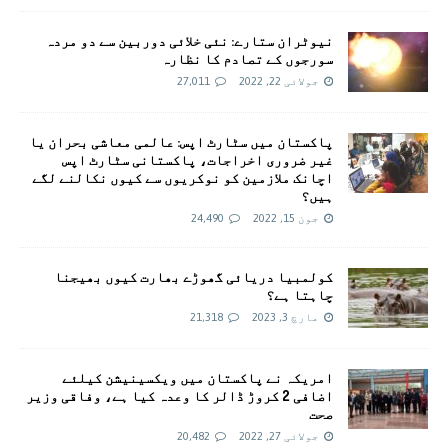
نیوٹران ستارے: نئی خلائی دوربین سے دو مردہ
سورجوں کے تصادم کا نظارہ
جولائی 22, 2022
27,011
پاکستان میں سٹارٹ اپس: عالمی معاشی بحران یا
غیر ضروری اخراجات، پاکستانی سٹارٹ اپس
اچانک ملازمین کو نوکریوں سے کیوں نکالنے لگے
ہیں؟
جون 15, 2022
24,490
کولمبیا دریائی گھوڑے بھارت کیوں بھیجنا
چاہتا ہے؟
مارچ 3, 2023
21,318
امريکہ نے پاکستان میں ویکسینیشن کیلئے
اضافی 2 کروڑ ڈالر کا وعدہ کیا ہے، وفاقی وزیر
صحت
جولائی 27, 2022
20,482