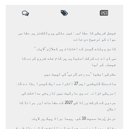
فیصل قریشی کا مطالبہ: غیر ملکی پروڈکشنز پر مقامی
مواد کو ترجیح دی جائے
کامن ویلتھ گیمز کے اختتام پر کھلاڑی ‘لاپتہ’
سی ڈی اے نے کرکٹ اسٹیڈیم پر کام جلد شروع کرنے کا
فیصلہ کر لیا
مشرقی ایشیا ‘بے رحم گرمی’ کی لپیٹ میں
سام سنگ گلیکسی ایس 27 الٹرا سے ایک کیمرا ہٹا دے گا.
امریکی خزانہ نے ین مارکیٹ میں تاریخی مداخلت کی
مردوں کے کرکٹ ورلڈ کپ 2027 کے مقامات اور برانڈ کا
اعلان
نرمل پُرجا سمیت 10 کوہ پیما براڈ پیک پر لاپتہ
وفاقی بورڈ نے نویں جماعت کے نتائج چیک کرنے کا طریقہ