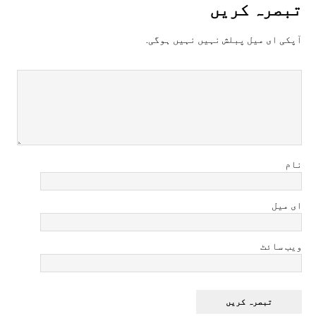
تبصرہ کريں
آپکی ای ميل پبلش نہيں نہيں ہوگی.
نام
ای میل
ویب سائٹ