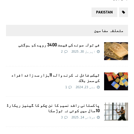
PAKISTAN
متعلقہ مضامین
فی تولہ سونے کی قیمت 3400 روپے کم ہوگئی
اپریل 30, 2025
2
ٹیکس فائل نہ کرنے والے 11ہزار سے زائد افراد
کی سمز بلاک
مئی 23, 2024
1
پاکستانی راشد نسیم کا نن چکو کا گینیز ریکارڈ
10 سال میں کوئی نہ توڑ سکا
جولائی 14, 2025
3