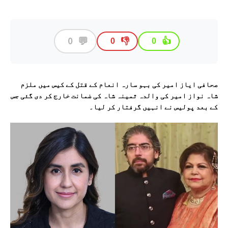
💬
0
👎
👍
0
0
صحافی ایاز امیر کی بہو سارہ انعام کے قتل کے کیس میں ملزم
شاہ نواز امیر کی والدہ ثمینہ شاہ کی ضمانت خارج کر دی گئی جس
کے بعد پولیس نے انہیں گرفتار کر لیا۔