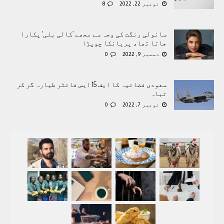
نومبر 22, 2022
8
سانولی رنگت کی وجہ سے مجھے ’کالی بلی‘ پکارا
جاتا تھا، پریانکا چوپڑا
دسمبر 9, 2022
0
سعودی فضائیہ کا ایف 15 ایس فائٹر طیارہ گر کر
تباہ
نومبر 7, 2022
0