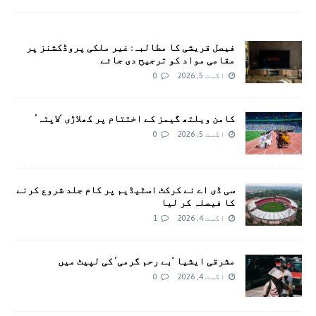
فیصل قریشی کا مطالبہ: غیر ملکی پروڈکشنز پر
مقامی مواد کو ترجیح دی جائے
اگست 5, 2026
0
کامن ویلتھ گیمز کے اختتام پر کھلاڑی ‘لاپتہ’
اگست 5, 2026
0
سی ڈی اے نے کرکٹ اسٹیڈیم پر کام جلد شروع کرنے
کا فیصلہ کر لیا
اگست 4, 2026
1
مشرقی ایشیا ‘بے رحم گرمی’ کی لپیٹ میں
اگست 4, 2026
0