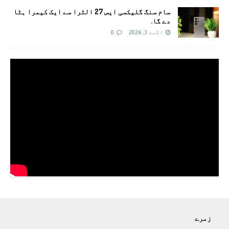
سام سنگ گلیکسی ایس 27 الٹرا سے ایک کیمرا ہٹا
دے گا.
اگست 3, 2026
0
زمرے