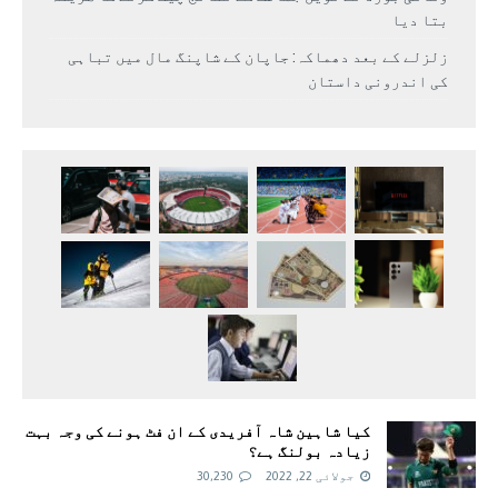
بتا دیا
زلزلے کے بعد دھماکہ: جاپان کے شاپنگ مال میں تباہی
کی اندرونی داستان
کیا شاہین شاہ آفریدی کے ان فٹ ہونے کی وجہ بہت
زیادہ بولنگ ہے؟
جولائی 22, 2022
30,230