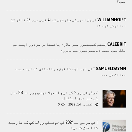
ہیں؟
WILLIAMHOIFT
ایپل امریکی صارفین کو AI کیس میں 95 ڈالر تک
ادائیگی کرے گا
CALEBRIT
چينی کمپنيوں ميں ملازم پاکستانی مزدور اپنے ہی
ملک ميں بنيادی سہولتوں سے محروم
SAMUELDAYMN
آئی ایم ایف کا قرض، پاکستان کے لیے دوست
ممالک کی مدد
’مرڈر شی روٹ‘ کی ڈیم انجیلا لینس بری کا 96 سال
کی عمر میں انتقال
اکتوبر 14, 2022
0
آئی سی سی نے 2024 ٹی ٹوئنٹی ورلڈ کپ کے فارمیٹ
کا اعلان کردیا