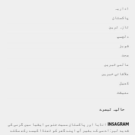
اداريہ
پاکستان
تازہ ترين
دلچسپ
شوبز
صحت
عالمی خبريں
علاقائی خبريں
کھيل
معيشت
حالیہ تبصرے
INSAGRAM
انڈیا اور پاکستان سمیت جنوبی ایشیا میں گرمی کی
شدید لہر: اے سی کے بغیر آپ اپنے گھر کو ٹھنڈا کیسے رکھ سکتے