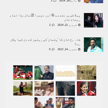
مارچ 18, 2024
3
پہلا شوہر مجھ سے 16 اور دوسرا 22 سال بڑا تھا،
ریحام خان
فروری 22, 2024
2
شاہ رخ خان کا ’پٹھان‘ کی ریلیز کے دن کیا پلان
ہے؟
جنوری 24, 2023
0