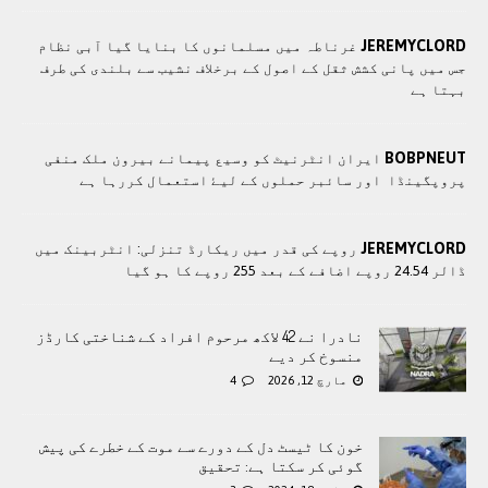
JEREMYCLORD
غرناطہ میں مسلمانوں کا بنایا گیا آبی نظام
جس میں پانی کشش ثقل کے اصول کے برخلاف نشیب سے بلندی کی طرف
بہتا ہے
BOBPNEUT
ايران انٹرنيٹ کو وسيع پيمانے بيرون ملک منفی
پروپگينڈا اور سائبر حملوں کے ليۓ استعمال کررہا ہے
JEREMYCLORD
روپے کی قدر میں ریکارڈ تنزلی: انٹربینک میں
ڈالر 24.54 روپے اضافے کے بعد 255 روپے کا ہو گیا
نادرا نے 42 لاکھ مرحوم افراد کے شناختی کارڈز
منسوخ کر دیے
مارچ 12, 2026
4
خون کا ٹیسٹ دل کے دورے سے موت کے خطرے کی پیش
گوئی کر سکتا ہے: تحقیق