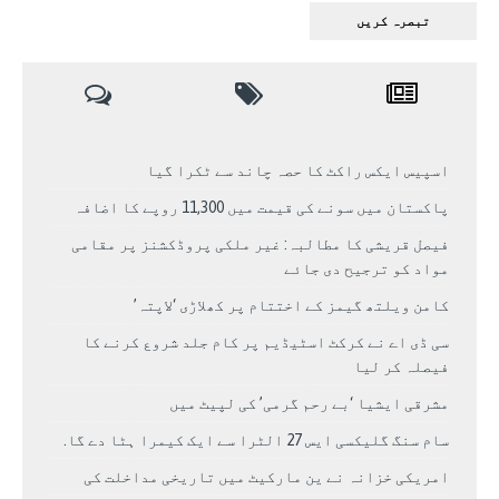
اسپیس ایکس راکٹ کا حصہ چاند سے ٹکرا گیا
پاکستان میں سونے کی قیمت میں 11,300 روپے کا اضافہ
فیصل قریشی کا مطالبہ: غیر ملکی پروڈکشنز پر مقامی
مواد کو ترجیح دی جائے
کامن ویلتھ گیمز کے اختتام پر کھلاڑی ‘لاپتہ’
سی ڈی اے نے کرکٹ اسٹیڈیم پر کام جلد شروع کرنے کا
فیصلہ کر لیا
مشرقی ایشیا ‘بے رحم گرمی’ کی لپیٹ میں
سام سنگ گلیکسی ایس 27 الٹرا سے ایک کیمرا ہٹا دے گا.
امریکی خزانہ نے ین مارکیٹ میں تاریخی مداخلت کی