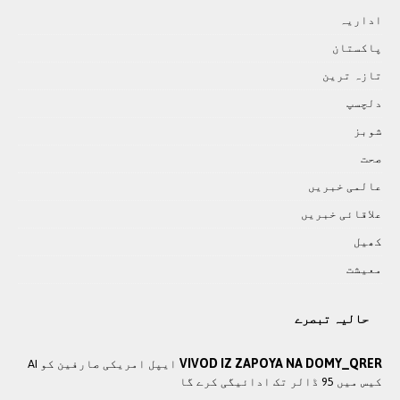
اداريہ
پاکستان
تازہ ترين
دلچسپ
شوبز
صحت
عالمی خبريں
علاقائی خبريں
کھيل
معيشت
حالیہ تبصرے
VIVOD IZ ZAPOYA NA DOMY_QRER
ایپل امریکی صارفین کو AI
کیس میں 95 ڈالر تک ادائیگی کرے گا