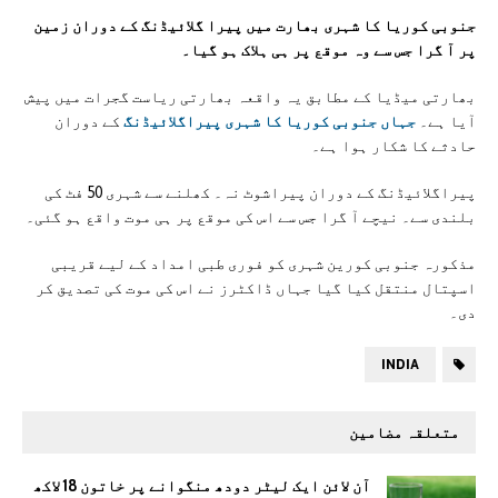
جنوبی کوریا کا شہری بھارت میں پیرا گلائیڈنگ کے دوران زمین
پر آ گرا جس سے وہ موقع پر ہی ہلاک ہو گیا۔
بھارتی میڈیا کے مطابق یہ واقعہ بھارتی ریاست گجرات میں پیش
آیا ہے۔
جہاں جنوبی کوریا کا شہری پیراگلائیڈنگ
کے دوران
حادثے کا شکار ہوا ہے۔
پیراگلائیڈنگ کے دوران پیراشوٹ نہ۔ کھلنے سے شہری 50 فٹ کی
بلندی سے۔ نیچے آ گرا جس سے اس کی موقع پر ہی موت واقع ہو گئی۔
مذکورہ جنوبی کورین شہری کو فوری طبی امداد کے لیے قریبی
اسپتال منتقل کیا گیا جہاں ڈاکٹرز نے اس کی موت کی تصدیق کر
دی۔
INDIA
متعلقہ مضامین
آن لائن ایک لیٹر دودھ منگوانے پر خاتون 18 لاکھ