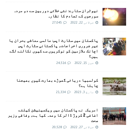
نیوٹران ستارے: نئی خلائی دوربین سے دو مردہ
سورجوں کے تصادم کا نظارہ
جولائی 22, 2022
27,045
پاکستان میں سٹارٹ اپس: عالمی معاشی بحران یا
غیر ضروری اخراجات، پاکستانی سٹارٹ اپس
اچانک ملازمین کو نوکریوں سے کیوں نکالنے لگے
ہیں؟
جون 15, 2022
24,516
کولمبیا دریائی گھوڑے بھارت کیوں بھیجنا
چاہتا ہے؟
مارچ 3, 2023
21,334
امريکہ نے پاکستان میں ویکسینیشن کیلئے
اضافی 2 کروڑ ڈالر کا وعدہ کیا ہے، وفاقی وزیر
صحت
جولائی 27, 2022
20,528