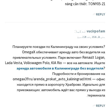
năng cần thiết. TONY05-21
REPLY
vucirpofam
نے کہا:
مئی 26, 2026 وقت 2:28 صبح
Планируете поездки по Калининграду на своих условиях?
OmegaX обеспечивает аренду авто без водителя на
привлекательных условиях. Парк включает Renault Logan,
Lada Vesta, Volkswagen Polo, KIA Rio — все на автомате. Ищете
аренда автомобиля в Калининграде без водителя
?
Подробности и бронирование на
omegax39.ru/arenda_prokat_avto_kaliningrad.html — офис
находится прямо в аэропорту Храброво. Идеально для
приезжающих: автомобиль ждёт вас прямо у выхода из
терминала.
REPLY