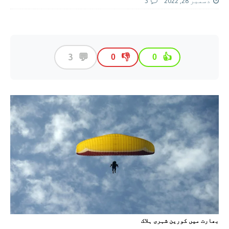
دسمبر 28, 2022
3
💬
3
👎
👍
0
0
بھارت ميں کورين شہری ہلاک