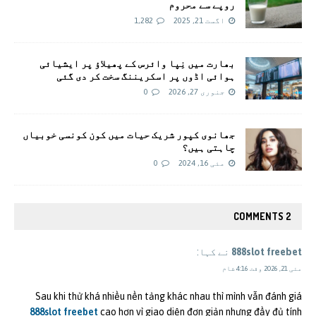
روپے سے محروم
اگست 21, 2025
1,282
بھارت میں نِپا وائرس کے پھیلاؤ پر ایشیائی
ہوائی اڈوں پر اسکریننگ سخت کر دی گئی
جنوری 27, 2026
0
جھانوی کپور شریک حیات میں کون کونسی خوبیاں
چاہتی ہیں؟
مئی 16, 2024
0
2 COMMENTS
888slot freebet
نے کہا:
مئی 21, 2026 وقت 4:16 شام
Sau khi thử khá nhiều nền tảng khác nhau thì mình vẫn đánh giá
888slot freebet
cao hơn vì giao diện đơn giản nhưng đầy đủ tính