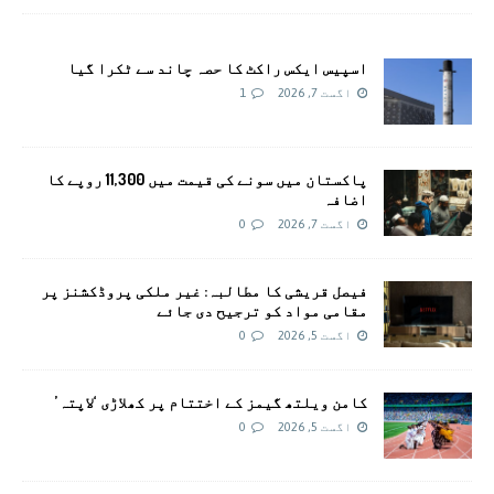
اسپیس ایکس راکٹ کا حصہ چاند سے ٹکرا گیا
اگست 7, 2026
1
پاکستان میں سونے کی قیمت میں 11,300 روپے کا
اضافہ
اگست 7, 2026
0
فیصل قریشی کا مطالبہ: غیر ملکی پروڈکشنز پر
مقامی مواد کو ترجیح دی جائے
اگست 5, 2026
0
کامن ویلتھ گیمز کے اختتام پر کھلاڑی ‘لاپتہ’
اگست 5, 2026
0