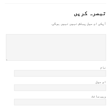
تبصرہ کريں
آپکی ای ميل پبلش نہيں نہيں ہوگی.
نام
ای میل
ویب سائٹ