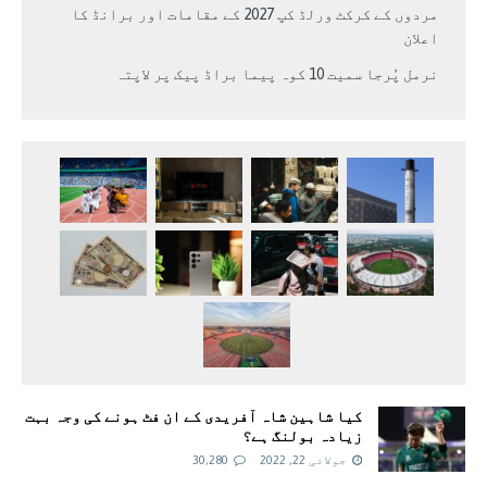
مردوں کے کرکٹ ورلڈ کپ 2027 کے مقامات اور برانڈ کا
اعلان
نرمل پُرجا سمیت 10 کوہ پیما براڈ پیک پر لاپتہ
کیا شاہین شاہ آفریدی کے ان فٹ ہونے کی وجہ بہت
زیادہ بولنگ ہے؟
جولائی 22, 2022
30,280