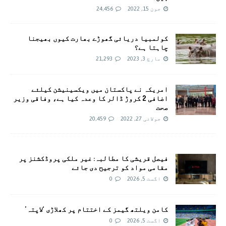
جون 15, 2022
24,456
کولمبیا دریائی گھوڑے بھارت کیوں بھیجنا
چاہتا ہے؟
مارچ 3, 2023
21,293
امريکہ نے پاکستان میں ویکسینیشن کیلئے
اضافی 2 کروڑ ڈالر کا وعدہ کیا ہے، وفاقی وزیر
صحت
جولائی 27, 2022
20,459
فیصل قریشی کا مطالبہ: غیر ملکی پروڈکشنز پر
مقامی مواد کو ترجیح دی جائے
اگست 5, 2026
0
کامن ویلتھ گیمز کے اختتام پر کھلاڑی ‘لاپتہ’
اگست 5, 2026
0