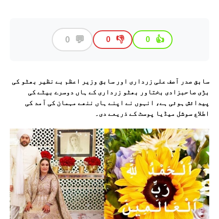
💬
0
👎
👍
0
0
سابق صدر آصف علی زرداری اور سابق وزیر اعظم بے نظیر بھٹو کی
بڑی صاحبزادی بختاور بھٹو زرداری کے ہاں دوسرے بیٹے کی
پیدائش ہوئی ہے، انہوں نے اپنے ہاں ننھے مہمان کی آمد کی
اطلاع سوشل میڈیا پوسٹ کے ذریعے دی۔