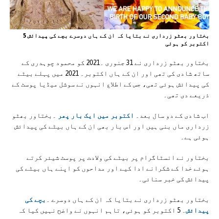
بختاور بھٹو زرداری نے بتایا کہ ان کے ہاں دوسرے بچے کی پیدائش 5
اکتوبر کو ہوئی
بختاور بھٹو زرداری نے 31 جنوری ۔2021 کو محمود چوہدری کے
ساتھ شادی کی تھی اور ان کے ہاں اکتوبر۔ 2021 میں پہلے بیٹے
کی پیدائش ہوئی تھی، جس کے اطلاع انہوں نے سوشل میڈیا پوسٹ کے
ذریعے دی تھی۔
اب شادی کے دو سال بعد۔
اکتوبر میں ایک بار پھر
۔بختاور بھٹو
زرداری ماں بنی ہیں اور اس بار بھی ان کے ہاں بیٹے کی پیدائش
ہوئی ہے۔
بختاور نے انسٹاگرام پر بیٹے کی ولادت پر پوسٹ شیئر کرتے
ہوئے خدا کے شکرانے ادا کیے اور مداحوں کو اپنے ہاں بیٹے کی
پیدائش کی خبر سنائی۔
بختاور بھٹو زرداری نے بتایا کہ ان کے ہاں دوسرے ۔
بچے کی
پیدائش
۔ 5 اکتوبر کو ہوئی، تاہم انہوں نے واضح نہیں کیا کہ