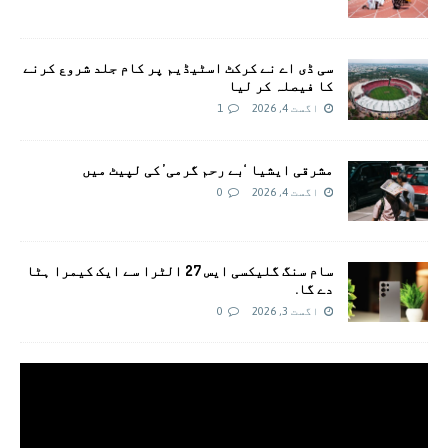
سی ڈی اے نے کرکٹ اسٹیڈیم پر کام جلد شروع کرنے
کا فیصلہ کر لیا
اگست 4, 2026
1
مشرقی ایشیا ‘بے رحم گرمی’ کی لپیٹ میں
اگست 4, 2026
0
سام سنگ گلیکسی ایس 27 الٹرا سے ایک کیمرا ہٹا
دے گا.
اگست 3, 2026
0