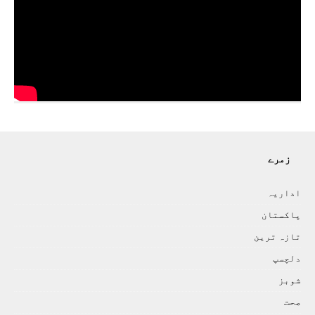
زمرے
اداريہ
پاکستان
تازہ ترين
دلچسپ
شوبز
صحت