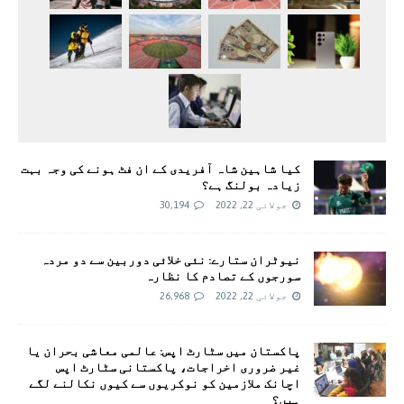
کیا شاہین شاہ آفریدی کے ان فٹ ہونے کی وجہ بہت
زیادہ بولنگ ہے؟
جولائی 22, 2022
30,194
نیوٹران ستارے: نئی خلائی دوربین سے دو مردہ
سورجوں کے تصادم کا نظارہ
جولائی 22, 2022
26,968
پاکستان میں سٹارٹ اپس: عالمی معاشی بحران یا
غیر ضروری اخراجات، پاکستانی سٹارٹ اپس
اچانک ملازمین کو نوکریوں سے کیوں نکالنے لگے
ہیں؟