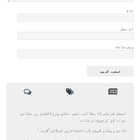
نام
ای میل
ویب سائٹ
فیصل قریشی کا مطالبہ: غیر ملکی پروڈکشنز پر مقامی
مواد کو ترجیح دی جائے
کامن ویلتھ گیمز کے اختتام پر کھلاڑی ‘لاپتہ’