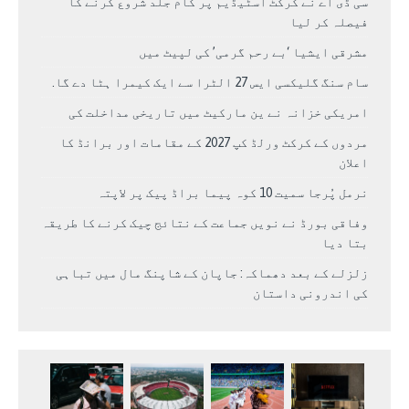
سی ڈی اے نے کرکٹ اسٹیڈیم پر کام جلد شروع کرنے کا
فیصلہ کر لیا
مشرقی ایشیا ‘بے رحم گرمی’ کی لپیٹ میں
سام سنگ گلیکسی ایس 27 الٹرا سے ایک کیمرا ہٹا دے گا.
امریکی خزانہ نے ین مارکیٹ میں تاریخی مداخلت کی
مردوں کے کرکٹ ورلڈ کپ 2027 کے مقامات اور برانڈ کا
اعلان
نرمل پُرجا سمیت 10 کوہ پیما براڈ پیک پر لاپتہ
وفاقی بورڈ نے نویں جماعت کے نتائج چیک کرنے کا طریقہ
بتا دیا
زلزلے کے بعد دھماکہ: جاپان کے شاپنگ مال میں تباہی
کی اندرونی داستان