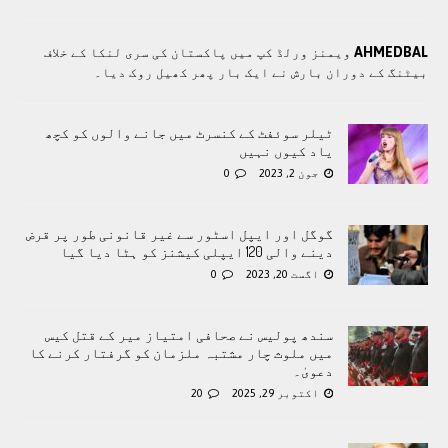
AHMEDBAL
ویمنز ورلڈ کپ میں پاکستان کی سری لنکا کے خلاف
بیٹنگ کے دوران بارش نے ایک بار پھر کھیل روک دیا۔
ٹیلر سوئفٹ کے کنسرٹ میں جانے والوں کو کچھ
یاد کیوں نہیں
جون 2, 2023
0
گوگل اور ایپل اسٹور سے غیر قانونی طور پر قرض
دینے والی 120 ایپلی کیشنز کو ہٹا دیا گیا
اگست 20, 2023
0
سندھ پولیس نے صحافی امتیاز میر کے قتل کیس
میں ملوث چار مشتبہ ملزمان کو گرفتار کرنے کا
دعویٰ۔
اکتوبر 29, 2025
20