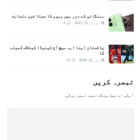
مہنگائی کے دور میں ویوو کا سستا فون متعارف
نومبر 11, 2023
0
پاکستان اپنا اہم میچ آج کینیڈا کیخلاف کھیلے
گا
جون 11, 2024
11
تبصرہ کريں
آپکی ای ميل پبلش نہيں نہيں ہوگی.