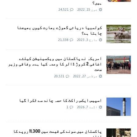
ہیں؟
جون 15, 2022
24,521
کولمبیا دریائی گھوڑے بھارت کیوں بھیجنا
چاہتا ہے؟
مارچ 3, 2023
21,338
امريکہ نے پاکستان میں ویکسینیشن کیلئے
اضافی 2 کروڑ ڈالر کا وعدہ کیا ہے، وفاقی وزیر
صحت
جولائی 27, 2022
20,531
اسپیس ایکس راکٹ کا حصہ چاند سے ٹکرا گیا
اگست 7, 2026
1
پاکستان میں سونے کی قیمت میں 11,300 روپے کا
اضافہ