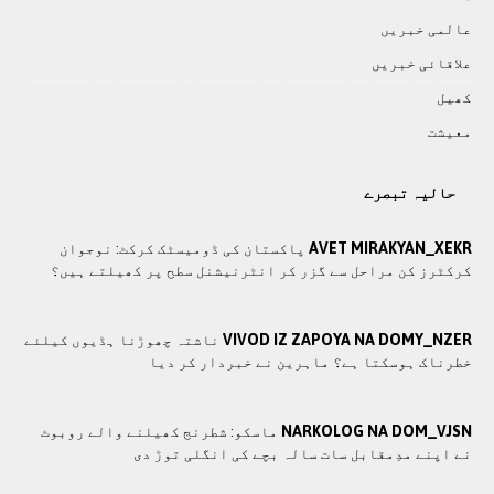
عالمی خبريں
علاقائی خبريں
کھيل
معيشت
حالیہ تبصرے
AVET MIRAKYAN_XEKR
پاکستان کی ڈومیسٹک کرکٹ: نوجوان
کرکٹرز کن مراحل سے گزر کر انٹرنیشنل سطح پر کھیلتے ہیں؟
VIVOD IZ ZAPOYA NA DOMY_NZER
ناشتہ چھوڑنا ہڈیوں کیلئے
خطرناک ہوسکتا ہے؟ ماہرین نے خبردار کر دیا
NARKOLOG NA DOM_VJSN
ماسکو: شطرنج کھیلنے والے روبوٹ
نے اپنے مدِمقابل سات سالہ بچے کی انگلی توڑ دی