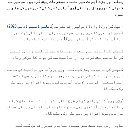
پہلے اور بڑے ایونٹ میں متعدد مصنوعات پیش کردیں، جس میں سے
کمپنی کے ورچوئل ریئلٹی (وی آر) ہیڈ سیٹ کی تعریفیں کی جا رہی
ہیں۔
ایپل کی ورلڈ وائڈ ڈیولپرز کانفرنس (
ڈبلیو ڈبلیو ڈی سی 2023
)
5 جون کو امریکا میں ہوئی. جس میں کمپنی نے اپنا اپڈیٹ اور
نیا آپریٹنگ سسٹم آئی او ایس 17 بھی متعارف کرادیا۔
کمپنی کے ایونٹ میں متعدد مصنوعات پیش کی گئیں، تاہم کمپنی
کی جانب سے پیش کردہ وی آر ہیڈ سیٹ سب کی توجہ کا مرکز رہا۔
کمپنی کی جانب سے پیش کیے گئے. ’وژن پرو‘ نامی ہیڈ سیٹ کی سب سے
اہم بات یہ ہے. کہ اس میں ایسے فیچرز دیے گئے ہیں، جس کے تحت
اسے استعمال کرنے والا شخص آس پاس کے دوسرے افراد پر بھی نظر
رکھ سکے گا۔
’وژن پرو‘ کے ڈیزائن کو اس طرح بنایا گیا ہے. کہ استعمال کرنے
والے صارف کی آنکھیں بھی دوسرے افراد کو دکھائی دیں گی. جب کہ
صارف دوسرے افراد پر بھی نظر رکھ سکے گا۔
علاوہ ازیں ہیڈ سیٹ میں متعدد نمایاں فیچرز شامل کیے گئے