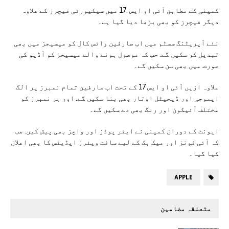
کمپنی کے مطابق آئی او ایس .17 میں سیکیورٹی فیچرز کے علاوہ
دیگر فیچرز کو بھی بڑھا دیا گیا ہے۔
نئے آپریٹنگ سسٹم میں اب صارفین وائس کال کو میسیجز میں بھی
تبدیل کر سکیں گے. جب کہ موصول ہونے والے میسیجز کو آڈیو کی
صورت میں بھی سن سکیں گے۔
علاوہ ازیں آئی او ایس 17 کے تحت اب صارفین تمام نمبرز پر الگ
ایموجی اور ڈیجیٹل اوتار بھی بنا سکیں گے. اور ہر نمبرز کو
مختلف آئیکون اور رنگ بھی دے سکیں گے۔
ایونٹ کے دوران کمپنی نے ایئر پوڈز اور واچز بھی پیش کیں. جب
کہ آئی فونز اور میک بک کے لیے سافٹ ویئرز اپڈیٹس کا بھی اعلان
کیا گیا۔
APPLE
متعلقہ مضامین