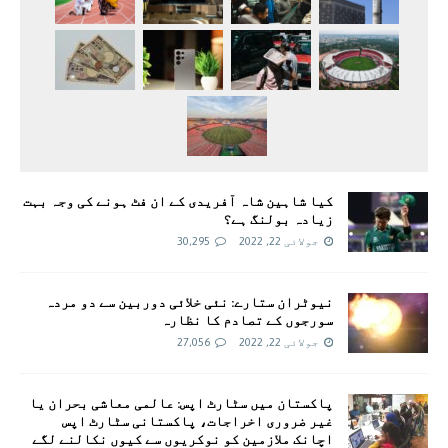
کیا شاہین شاہ آفریدی کے ان فٹ ہونے کی وجہ بہت
زیادہ بولنگ ہے؟
جولائی 22, 2022
30,295
نیوٹران ستارے: نئی خلائی دوربین سے دو مردہ
سورجوں کے تصادم کا نظارہ
جولائی 22, 2022
27,056
پاکستان میں سٹارٹ اپس: عالمی معاشی بحران یا
غیر ضروری اخراجات، پاکستانی سٹارٹ اپس
اچانک ملازمین کو نوکریوں سے کیوں نکالنے لگے