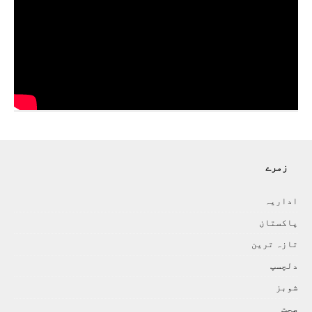
زمرے
اداريہ
پاکستان
تازہ ترين
دلچسپ
شوبز
صحت