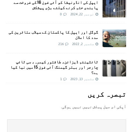
ایپل کی انڈونیشا کو آئی فون 16 کی فروخت سے
پابندی ختم کرنے کیلئے بڑی پیشکش
نومبر 22, 2024
0
گوگل اور ایپل کا پاکستان کے سیلاب متاثرین کی
مدد کا اعلان
ستمبر 2, 2022
216
ٹائٹینئم ڈیزائن، طاقتور کیمرہ، سی ٹائپ
چارجر اور بہتر گیمنگ: آئی فون 15 میں نیا کیا
ہے؟
ستمبر 13, 2023
1
تبصرہ کريں
آپکی ای ميل پبلش نہيں نہيں ہوگی.