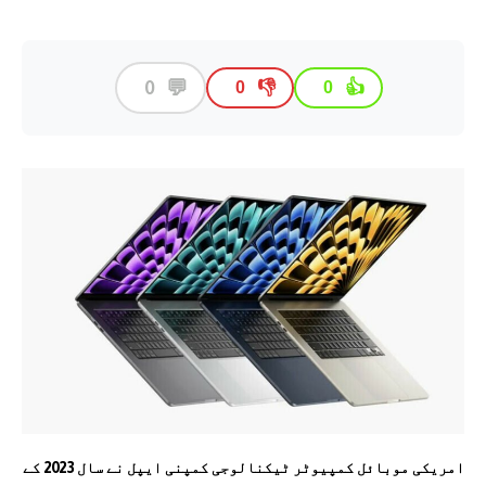
💬
0
👎
👍
0
0
امریکی موبائل کمپیوٹر ٹیکنالوجی کمپنی ایپل نے سال 2023 کے