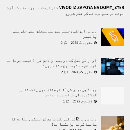
VIVOD IZ ZAPOYA NA DOMY_ZYER
گال ٹیسٹ: بابر اعظم کے آؤٹ
ہوتے ہی میچ بچانے کی فکر شروع
وی پی این کی رجسٹریشن سے متعلق نئی حکومتی
پالیسی
جنوری 1, 2025
0
آواز کی نقل کے ذریعے آن لائن فراڈ کیسے ہوتا ہے
اور اس سے کیسے بچ سکتے ہیں؟
مارچ 27, 2024
2
ورلڈ چیمپئن شپ آف لیجنڈز میں پاکستانی
کھلاڑیوں کی شرکت پر پابندی
اگست 4, 2025
1
وٹامن بی 12 کی کمی کے باعث کن سنگین نتائج کا
سامنا کرنا پڑ سکتا ہے؟