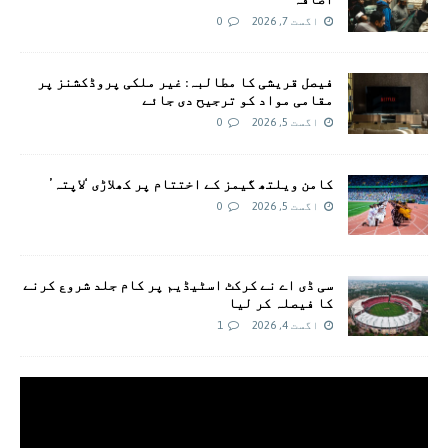
اگست 7, 2026
0
فیصل قریشی کا مطالبہ: غیر ملکی پروڈکشنز پر
مقامی مواد کو ترجیح دی جائے
اگست 5, 2026
0
کامن ویلتھ گیمز کے اختتام پر کھلاڑی ‘لاپتہ’
اگست 5, 2026
0
سی ڈی اے نے کرکٹ اسٹیڈیم پر کام جلد شروع کرنے
کا فیصلہ کر لیا
اگست 4, 2026
1