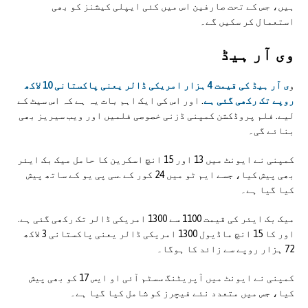
ہیں، جس کے تحت صارفین اس میں کئی ایپلی کیشنز کو بھی
استعمال کر سکیں گے۔
وی آر ہیڈ
و
ی آر ہیڈ کی قیمت 4 ہزار امریکی ڈالر یعنی پاکستانی 10 لاکھ
روپے تک رکھی گئی ہے
. اور اس کی ایک اہم بات یہ ہے کہ اس سیٹ کے
لیے. فلم پروڈکشن کمپنی ڈزنی خصوصی فلمیں اور ویب سیریز بھی
بنائے گی۔
کمپنی نے ایونٹ میں 13 اور 15 انچ اسکرین کا حامل میک بک ایئر
بھی پیش کیا، جسے ایم ٹو میں 24 کور کے .سی پی یو کے ساتھ پیش
کیا گیا ہے۔
میک بک ایئر کی قیمت 1100 سے 1300 امریکی ڈالر تک رکھی گئی ہے.
اور کا 15 انچ ماڈیول 1300 امریکی ڈالر یعنی پاکستانی 3 لاکھ
72 ہزار روپے سے زائد کا ہوگا۔
کمپنی نے ایونٹ میں آپریٹنگ سسٹم آئی او ایس 17 کو بھی پیش
کیا، جس میں متعدد نئے فیچرز کو شامل کیا گیا ہے۔