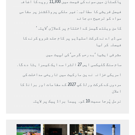
پاکستان میں سونے کی قیمت میں 11,300 روپے کا اضافہ
فیصل قریشی کا مطالبہ: غیر ملکی پروڈکشنز پر مقامی
مواد کو ترجیح دی جائے
کامن ویلتھ گیمز کے اختتام پر کھلاڑی ‘لاپتہ’
سی ڈی اے نے کرکٹ اسٹیڈیم پر کام جلد شروع کرنے کا
فیصلہ کر لیا
مشرقی ایشیا ‘بے رحم گرمی’ کی لپیٹ میں
سام سنگ گلیکسی ایس 27 الٹرا سے ایک کیمرا ہٹا دے گا.
امریکی خزانہ نے ین مارکیٹ میں تاریخی مداخلت کی
مردوں کے کرکٹ ورلڈ کپ 2027 کے مقامات اور برانڈ کا
اعلان
نرمل پُرجا سمیت 10 کوہ پیما براڈ پیک پر لاپتہ