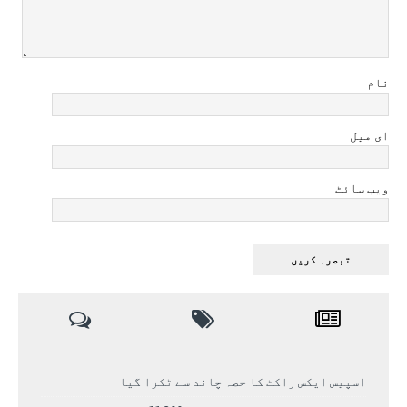
نام
ای میل
ویب سائٹ
اسپیس ایکس راکٹ کا حصہ چاند سے ٹکرا گیا