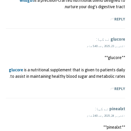
wildgut
is a precision-crafted nutritional blend designed to
nurture your dog’s digestive tract.
REPLY
glucore
نے کہا:
اکتوبر 23, 2025 وقت 5:40 شام
** glucore**
glucore
is a nutritional supplement that is given to patients daily
to assist in maintaining healthy blood sugar and metabolic rates.
REPLY
pinealxt
نے کہا:
اکتوبر 24, 2025 وقت 2:40 شام
** pinealxt**