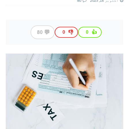
اکتوبر 16, 2025
80
💬
80
👎
👍
0
0