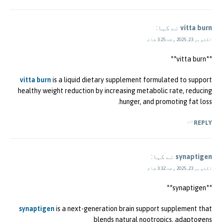
vitta burn
نے کہا:
اکتوبر 23, 2025 وقت 3:25 شام
**vitta burn**
vitta burn
is a liquid dietary supplement formulated to support
healthy weight reduction by increasing metabolic rate, reducing
hunger, and promoting fat loss.
REPLY
synaptigen
نے کہا:
اکتوبر 23, 2025 وقت 3:32 شام
** synaptigen**
synaptigen
is a next-generation brain support supplement that
blends natural nootropics, adaptogens