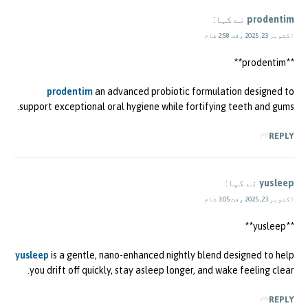
prodentim
نے کہا:
اکتوبر 23, 2025 وقت 2:58 شام
** prodentim**
prodentim
an advanced probiotic formulation designed to
support exceptional oral hygiene while fortifying teeth and gums.
REPLY
yusleep
نے کہا:
اکتوبر 23, 2025 وقت 3:05 شام
** yusleep**
yusleep
is a gentle, nano-enhanced nightly blend designed to help
you drift off quickly, stay asleep longer, and wake feeling clear.
REPLY