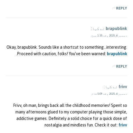
REPLY
brapublink
نے کہا:
دسمبر 4, 2025 وقت 1:35 صبح
Okay, brapublink. Sounds like a shortcut to something…interesting.
.
Proceed with caution, folks! You’ve been warned:
brapublink
REPLY
frivv
نے کہا:
دسمبر 4, 2025 وقت 5:09 شام
Frivv, oh man, brings back all the childhood memories! Spent so
many afternoons glued to my computer playing those simple,
addictive games. Definitely a solid choice for a quick dose of
nostalgia and mindless fun. Check it out:
frivv