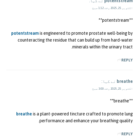
potentstream
نے کہا:
اکتوبر 25, 2025 وقت 1:12 صبح
** potentstream**
potentstream
is engineered to promote prostate well-being by
counteracting the residue that can build up from hard-water
minerals within the urinary tract.
REPLY
breathe
نے کہا:
اکتوبر 25, 2025 وقت 3:00 صبح
**breathe**
breathe
is a plant-powered tincture crafted to promote lung
performance and enhance your breathing quality.
REPLY