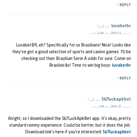
REPLY
luvabetbr
نے کہا:
دسمبر 11, 2025 وقت 12:46 شام
LuvabetBR, eh? Specifically for us Brazilians! Nice! Looks like
they’ve got a good selection of sports and casino games. I’ll be
checking out their Brazilian Serie A odds for sure. Come on
Brasileirão! Time to win big boys:
luvabetbr
REPLY
567luckapkbet
نے کہا:
دسمبر 19, 2025 وقت 1:44 صبح
Alright, so I downloaded the 567LuckApkBet app. It’s okay, pretty
standard rummy experience. Could be better, but it does the job.
Download link’s here if you’re interested:
567luckapkbet