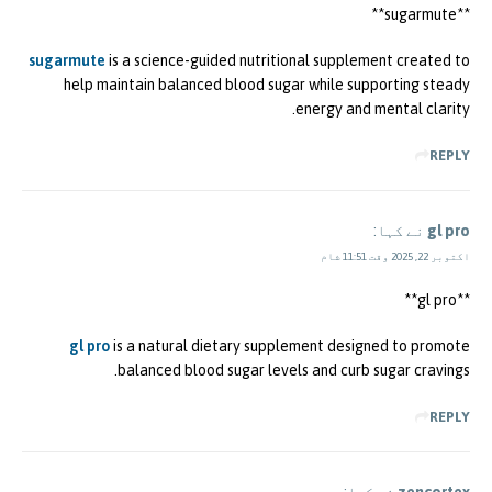
**sugarmute**
sugarmute
is a science-guided nutritional supplement created to
help maintain balanced blood sugar while supporting steady
energy and mental clarity.
REPLY
gl pro
نے کہا:
اکتوبر 22, 2025 وقت 11:51 شام
**gl pro**
gl pro
is a natural dietary supplement designed to promote
balanced blood sugar levels and curb sugar cravings.
REPLY