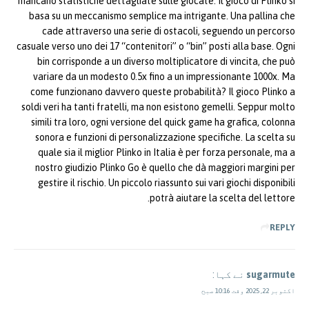
mancano statistiche dettagliate sulle giocate. Il gioco di Plinko si
basa su un meccanismo semplice ma intrigante. Una pallina che
cade attraverso una serie di ostacoli, seguendo un percorso
casuale verso uno dei 17 “contenitori” o “bin” posti alla base. Ogni
bin corrisponde a un diverso moltiplicatore di vincita, che può
variare da un modesto 0.5x fino a un impressionante 1000x. Ma
come funzionano davvero queste probabilità? Il gioco Plinko a
soldi veri ha tanti fratelli, ma non esistono gemelli. Seppur molto
simili tra loro, ogni versione del quick game ha grafica, colonna
sonora e funzioni di personalizzazione specifiche. La scelta su
quale sia il miglior Plinko in Italia è per forza personale, ma a
nostro giudizio Plinko Go è quello che dà maggiori margini per
gestire il rischio. Un piccolo riassunto sui vari giochi disponibili
potrà aiutare la scelta del lettore.
REPLY
sugarmute
نے کہا:
اکتوبر 22, 2025 وقت 10:16 صبح