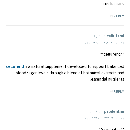
mechanisms.
REPLY
cellufend
نے کہا:
اکتوبر 25, 2025 وقت 11:52 شام
** cellufend**
cellufend
is a natural supplement developed to support balanced
blood sugar levels through a blend of botanical extracts and
essential nutrients.
REPLY
prodentim
نے کہا:
اکتوبر 26, 2025 وقت 12:37 صبح
** prodentim**