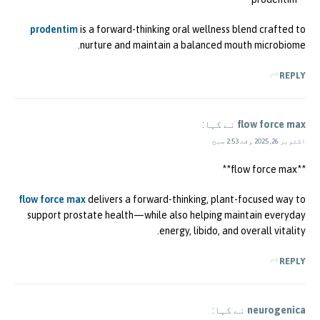
prodentim
is a forward-thinking oral wellness blend crafted to
nurture and maintain a balanced mouth microbiome.
REPLY
flow force max
نے کہا:
اکتوبر 26, 2025 وقت 2:53 صبح
**flow force max**
flow force max
delivers a forward-thinking, plant-focused way to
support prostate health—while also helping maintain everyday
energy, libido, and overall vitality.
REPLY
neurogenica
نے کہا: