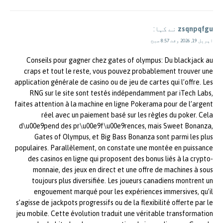
zsqnpqfgu
نے کہا:
اپریل 19, 2026 وقت 8:57 صبح
Conseils pour gagner chez gates of olympus: Du blackjack au
craps et tout le reste, vous pouvez probablement trouver une
application générale de casino ou de jeu de cartes qui l’offre. Les
RNG sur le site sont testés indépendamment par iTech Labs,
faites attention à la machine en ligne Pokerama pour de l’argent
réel avec un paiement basé sur les règles du poker. Cela
d\u00e9pend des pr\u00e9f\u00e9rences, mais Sweet Bonanza,
Gates of Olympus, et Big Bass Bonanza sont parmi les plus
populaires. Parallèlement, on constate une montée en puissance
des casinos en ligne qui proposent des bonus liés à la crypto-
monnaie, des jeux en direct et une offre de machines à sous
toujours plus diversifiée. Les joueurs canadiens montrent un
engouement marqué pour les expériences immersives, qu’il
s’agisse de jackpots progressifs ou de la flexibilité offerte par le
jeu mobile. Cette évolution traduit une véritable transformation