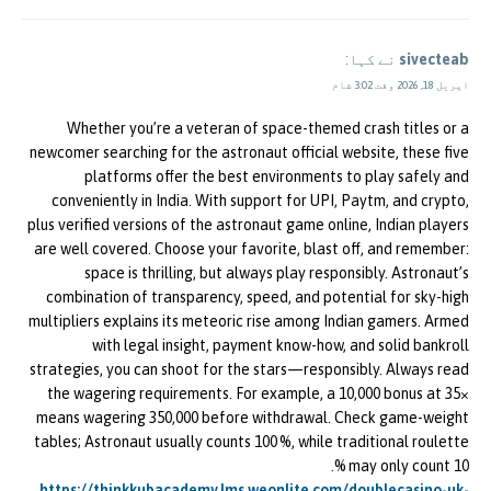
sivecteab
نے کہا:
اپریل 18, 2026 وقت 3:02 شام
Whether you’re a veteran of space-themed crash titles or a
newcomer searching for the astronaut official website, these five
platforms offer the best environments to play safely and
conveniently in India. With support for UPI, Paytm, and crypto,
plus verified versions of the astronaut game online, Indian players
are well covered. Choose your favorite, blast off, and remember:
space is thrilling, but always play responsibly. Astronaut’s
combination of transparency, speed, and potential for sky-high
multipliers explains its meteoric rise among Indian gamers. Armed
with legal insight, payment know-how, and solid bankroll
strategies, you can shoot for the stars—responsibly. Always read
the wagering requirements. For example, a ₹10,000 bonus at 35×
means wagering ₹350,000 before withdrawal. Check game-weight
tables; Astronaut usually counts 100 %, while traditional roulette
may only count 10 %.
https://thinkkubacademy.lms.weonlite.com/doublecasino-uk-