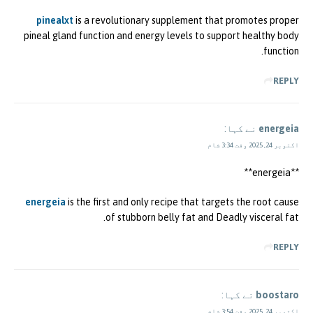
pinealxt
is a revolutionary supplement that promotes proper
pineal gland function and energy levels to support healthy body
function.
REPLY
energeia
نے کہا:
اکتوبر 24, 2025 وقت 3:34 شام
** energeia**
energeia
is the first and only recipe that targets the root cause
of stubborn belly fat and Deadly visceral fat.
REPLY
boostaro
نے کہا:
اکتوبر 24, 2025 وقت 3:54 شام