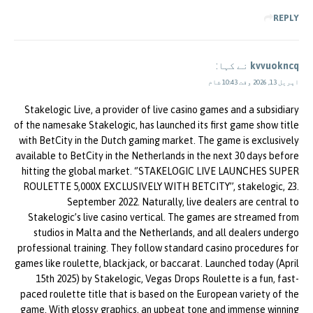
REPLY
kvvuokncq
نے کہا:
اپریل 13, 2026 وقت 10:43 شام
Stakelogic Live, a provider of live casino games and a subsidiary
of the namesake Stakelogic, has launched its first game show title
with BetCity in the Dutch gaming market. The game is exclusively
available to BetCity in the Netherlands in the next 30 days before
hitting the global market. ‘’STAKELOGIC LIVE LAUNCHES SUPER
ROULETTE 5,000X EXCLUSIVELY WITH BETCITY’’, stakelogic, 23.
September 2022. Naturally, live dealers are central to
Stakelogic’s live casino vertical. The games are streamed from
studios in Malta and the Netherlands, and all dealers undergo
professional training. They follow standard casino procedures for
games like roulette, blackjack, or baccarat. Launched today (April
15th 2025) by Stakelogic, Vegas Drops Roulette is a fun, fast-
paced roulette title that is based on the European variety of the
game. With glossy graphics, an upbeat tone and immense winning