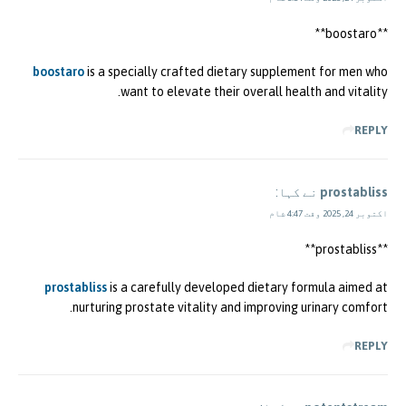
** boostaro**
boostaro
is a specially crafted dietary supplement for men who
want to elevate their overall health and vitality.
REPLY
prostabliss
نے کہا:
اکتوبر 24, 2025 وقت 4:47 شام
**prostabliss**
prostabliss
is a carefully developed dietary formula aimed at
nurturing prostate vitality and improving urinary comfort.
REPLY