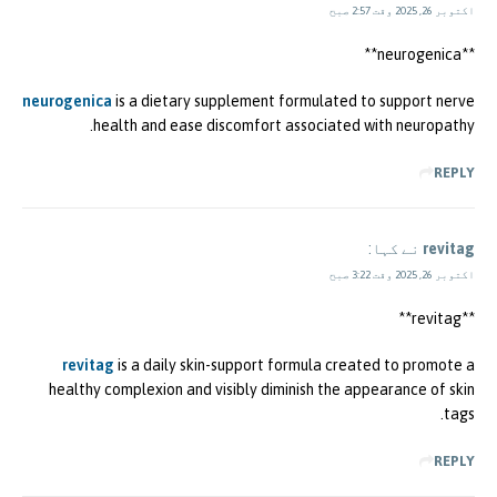
اکتوبر 26, 2025 وقت 2:57 صبح
** neurogenica**
neurogenica
is a dietary supplement formulated to support nerve
health and ease discomfort associated with neuropathy.
REPLY
revitag
نے کہا:
اکتوبر 26, 2025 وقت 3:22 صبح
**revitag**
revitag
is a daily skin-support formula created to promote a
healthy complexion and visibly diminish the appearance of skin
tags.
REPLY