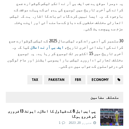
یہ دوسرا موقع ہے جب ایف بی آر نے انکم ٹیکس گوشوارے جمع
کرانے کی آخری تاریخ میں توسیع کی ہے، اس کے پہلے موقف کے
باوجود کہ وہ ایسا نہیں کرے گا، اس بات کا اشارہ ہے. کہ ٹیکس
اتھارٹی مختلف حلقوں کے دباؤ کے سامنے آئی اور اپنے پختہ
عزم سے پیچھے ہٹ گئی۔
30 ستمبر کی آدھی رات کو، ٹیکس سال 2025 کے ٹیکس گوشوارے جمع
کرانے کی ابتدائی آخری تاریخ،
ایف بی آر نے اعلان
کیا کہ وہ
آخری تاریخ میں 15 اکتوبر تک توسیع کر رہا ہے۔ یہ توسیع
مختلف تجارتی اداروں، ٹیکس بار ایسوسی ایشنز اور عام لوگوں
کی درخواستوں کے جواب میں دی گئی۔
TAX
PAKISTAN
FBR
ECONOMY
متعلقہ مضامین
پی ایس ایل 8 کے شیڈول کا اعلان، ایونٹ 13 فروری
کو شروع ہوگا
جنوری 20, 2023
1