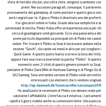
sfere di metallo che poi, una volta vinte, vengono scambiate con
premi. Nei successivi paragrafi, comunque, ti parleremo
precisamente del gameplay, di come puntare e questo gioco non
avrà i segreti per te. Il gioco Plinko è diventato uno dei preferiti
tra i giocatori online in Italia. Grazie alla sua semplicità e al
potenziale di vincita, Plinko Italia offre un’esperienza unica per chi
cerca di guadagnare soldi giocando. Ecco una panoramica dei
premi più ricchi disponibili sui principali siti di Plinko nei casinò
online. Per trovare il Plinko su Sisal è necessario andare nella
sezione “Giochi”, cliccando sul menù in alto per poi scegliere i
Quick Game. A questo punto basta scorrere la lista dei titoli,
oppure fare una ricerca inserendo la parola “Plinko”. In questo
momento sono 2 i titoli di questo genere presenti su Sisal,
parliamo di Plinko Dare2Win di Hacksaw Gaming e di Plingo Go di
1X2 Gaming. Sono entrambe versioni di Plinko soldi veri molto
interessanti con elementi che li rendono originali.
http://wp-danmark.dk/forum/profile/coicatepen1975
Ho analizzato le recensioni di Plinko con denaro reale per
valutarne l’affidabilità. L’interfaccia è intuitiva, i caricamenti
rapidi e il gioco stabile anche su connessioni lente. Unica pecca: