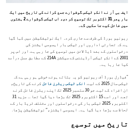
ایف بی آر نے انکم ٹیکس گوشوارے جمع کرانے کی تاریخ میں ایک
بار پھر 31 اکتوبر تک توسیع کر دی، اب ٹیکس گوشوارے 2 ہفتوں
میں فائل کیے جا سکیں گے۔
ریونیو بورڈ کی طرف سے جاری کردہ ایک نوٹیفکیشن میں کہا گیا
ہے. کہ تجارتی اداروں اور ٹیکس بار ایسوسی ایشنز کی
درخواستوں کے بعد ڈیڈ لائن میں توسیع کی جا رہی ہے. اور اس پر
2001 کے انکم ٹیکس آرڈیننس کے سیکشن 214A کے مطابق عمل درآمد
کیا جا رہا ہے۔
"فیڈرل بورڈ آف ریونیو کو یہ بتاتے ہوئے خوشی ہو رہی ہے کہ
ٹیکس سال 2025 کے لیے.
انکم ٹیکس ریٹرن فائل
کرنے کی تاریخ،
ان افراد کے لیے. جو 30 ستمبر 2025 تک اپنے ریٹرن فائل کرنے
تھے. اور اسے 15 اکتوبر، 2025 تک بڑھا دیا گیا تھا … مزید 31
اکتوبر، 2025 ٹیکس بار کی درخواستوں اور مختلف ٹریڈ بار کے
لحاظ سے بڑھا دیا گیا ہے۔ ایسوسی ایشنز،” نوٹیفکیشن پڑھا.
تاریخ میں توسیع