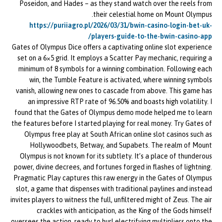
Poseidon, and Hades – as they stand watch over the reels from
their celestial home on Mount Olympus.
https://puriiagro.pl/2026/03/31/bwin-casino-login-bet-uk-
players-guide-to-the-bwin-casino-app/
Gates of Olympus Dice offers a captivating online slot experience
set on a 6×5 grid. It employs a Scatter Pay mechanic, requiring a
minimum of 8 symbols for a winning combination. Following each
win, the Tumble Feature is activated, where winning symbols
vanish, allowing new ones to cascade from above. This game has
an impressive RTP rate of 96.50% and boasts high volatility. I
found that the Gates of Olympus demo mode helped me to learn
the features before I started playing for real money. Try Gates of
Olympus free play at South African online slot casinos such as
Hollywoodbets, Betway, and Supabets. The realm of Mount
Olympus is not known for its subtlety. It’s a place of thunderous
power, divine decrees, and fortunes forged in flashes of lightning.
Pragmatic Play captures this raw energy in the Gates of Olympus
slot, a game that dispenses with traditional paylines and instead
invites players to witness the full, unfiltered might of Zeus. The air
crackles with anticipation, as the King of the Gods himself
oversees the action, ready to hurl electrifying multipliers onto the