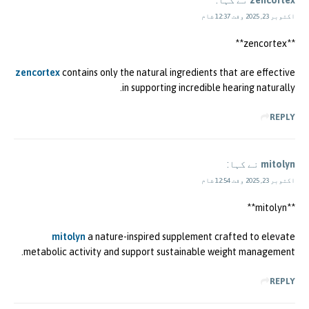
zencortex
نے کہا:
اکتوبر 23, 2025 وقت 12:37 شام
**zencortex**
zencortex
contains only the natural ingredients that are effective
in supporting incredible hearing naturally.
REPLY
mitolyn
نے کہا:
اکتوبر 23, 2025 وقت 12:54 شام
**mitolyn**
mitolyn
a nature-inspired supplement crafted to elevate
metabolic activity and support sustainable weight management.
REPLY