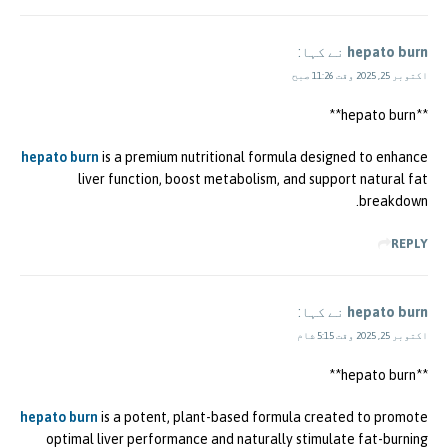
hepato burn
نے کہا:
اکتوبر 25, 2025 وقت 11:26 صبح
**hepato burn**
hepato burn
is a premium nutritional formula designed to enhance
liver function, boost metabolism, and support natural fat
breakdown.
REPLY
hepato burn
نے کہا:
اکتوبر 25, 2025 وقت 5:15 شام
** hepato burn**
hepato burn
is a potent, plant-based formula created to promote
optimal liver performance and naturally stimulate fat-burning