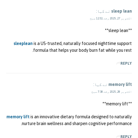
sleep lean
نے کہا:
اکتوبر 27, 2025 وقت 12:51 صبح
**sleep lean**
sleeplean
is a US-trusted, naturally focused nighttime support
formula that helps your body burn fat while you rest.
REPLY
memory lift
نے کہا:
اکتوبر 28, 2025 وقت 7:38 صبح
** memory lift**
memory lift
is an innovative dietary formula designed to naturally
nurture brain wellness and sharpen cognitive performance.
REPLY