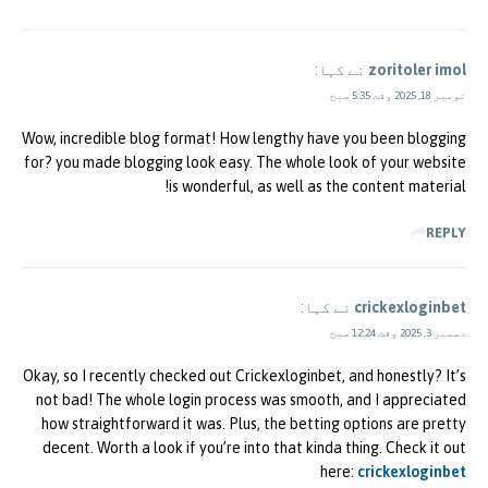
zoritoler imol
نے کہا:
نومبر 18, 2025 وقت 5:35 صبح
Wow, incredible blog format! How lengthy have you been blogging
for? you made blogging look easy. The whole look of your website
is wonderful, as well as the content material!
REPLY
crickexloginbet
نے کہا:
دسمبر 3, 2025 وقت 12:24 صبح
Okay, so I recently checked out Crickexloginbet, and honestly? It’s
not bad! The whole login process was smooth, and I appreciated
how straightforward it was. Plus, the betting options are pretty
decent. Worth a look if you’re into that kinda thing. Check it out
here:
crickexloginbet