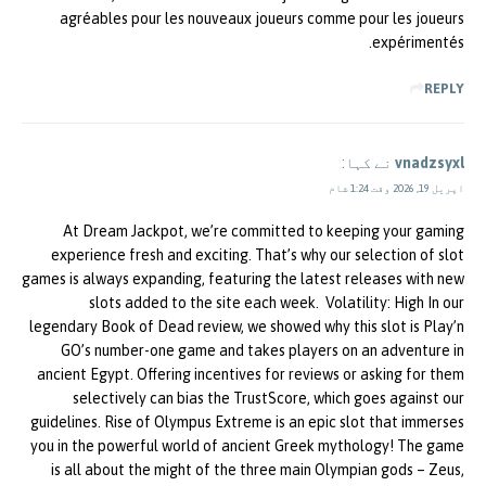
agréables pour les nouveaux joueurs comme pour les joueurs
expérimentés.
REPLY
vnadzsyxl
نے کہا:
اپریل 19, 2026 وقت 1:24 شام
At Dream Jackpot, we’re committed to keeping your gaming
experience fresh and exciting. That’s why our selection of slot
games is always expanding, featuring the latest releases with new
slots added to the site each week. Volatility: High In our
legendary Book of Dead review, we showed why this slot is Play’n
GO’s number-one game and takes players on an adventure in
ancient Egypt. Offering incentives for reviews or asking for them
selectively can bias the TrustScore, which goes against our
guidelines. Rise of Olympus Extreme is an epic slot that immerses
you in the powerful world of ancient Greek mythology! The game
is all about the might of the three main Olympian gods – Zeus,