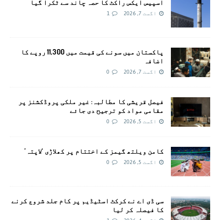
اسپیس ایکس راکٹ کا حصہ چاند سے ٹکرا گیا
اگست 7, 2026
1
پاکستان میں سونے کی قیمت میں 11,300 روپے کا
اضافہ
اگست 7, 2026
0
فیصل قریشی کا مطالبہ: غیر ملکی پروڈکشنز پر
مقامی مواد کو ترجیح دی جائے
اگست 5, 2026
0
کامن ویلتھ گیمز کے اختتام پر کھلاڑی ‘لاپتہ’
اگست 5, 2026
0
سی ڈی اے نے کرکٹ اسٹیڈیم پر کام جلد شروع کرنے
کا فیصلہ کر لیا