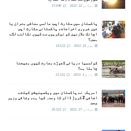
جولائی 22, 2022
27,040
پاکستان میں سٹارٹ اپس: عالمی معاشی بحران یا
غیر ضروری اخراجات، پاکستانی سٹارٹ اپس
اچانک ملازمین کو نوکریوں سے کیوں نکالنے لگے
ہیں؟
جون 15, 2022
24,512
کولمبیا دریائی گھوڑے بھارت کیوں بھیجنا
چاہتا ہے؟
مارچ 3, 2023
21,332
امريکہ نے پاکستان میں ویکسینیشن کیلئے
اضافی 2 کروڑ ڈالر کا وعدہ کیا ہے، وفاقی وزیر
صحت
جولائی 27, 2022
20,525