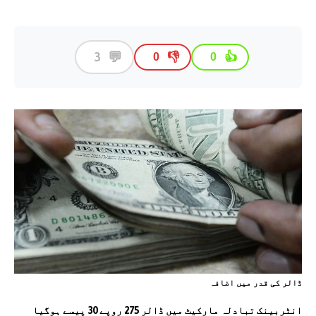
💬
3
👎
👍
0
0
ڈالر کی قدر ميں اضافہ
انٹربینک تبادلہ مارکیٹ میں ڈالر 275 روپے 30 پیسے ہوگیا