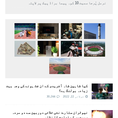
نرمل پُرجا سمیت 10 کوہ پیما براڈ پیک پر لاپتہ
کیا شاہین شاہ آفریدی کے ان فٹ ہونے کی وجہ بہت
زیادہ بولنگ ہے؟
جولائی 22, 2022
30,266
نیوٹران ستارے: نئی خلائی دوربین سے دو مردہ
سورجوں کے تصادم کا نظارہ