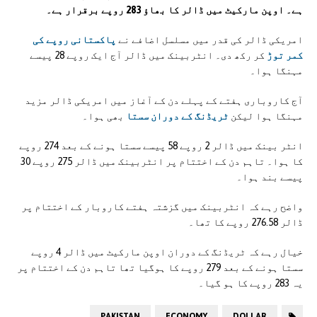
ہے۔ اوپن مارکیٹ میں ڈالر کا بھاؤ 283 روپے برقرار ہے۔
امریکی ڈالر کی قدر میں مسلسل اضافے نے
پاکستانی روپے کی
کمر توڑ
کر رکھ دی۔ انٹربینک میں ڈالر آج ایک روپے 28 پیسے
مہنگا ہوا۔
آج کاروباری ہفتے کے پہلے دن کے آغاز میں امریکی ڈالر مزید
مہنگا ہوا لیکن
ٹریڈنگ کے دوران سستا
بھی ہوا۔
انٹر بینک میں ڈالر 2 روپے 58 پیسے سستا ہونے کے بعد 274 روپے
کا ہوا۔ تاہم دن کے اختتام پر انٹربینک میں ڈالر 275 روپے 30
پیسے بند ہوا۔
واضح رہے کہ انٹربینک میں گزشتہ ہفتے کاروبار کے اختتام پر
ڈالر 276.58 روپے کا تھا۔
خیال رہے کہ ٹریڈنگ کے دوران اوپن مارکیٹ میں ڈالر 4 روپے
سستا ہونے کے بعد 279 روپے کا ہوگیا تھا تاہم دن کے اختتام پر
یہ 283 روپے کا ہو گیا۔
PAKISTAN
ECONOMY
DOLLAR