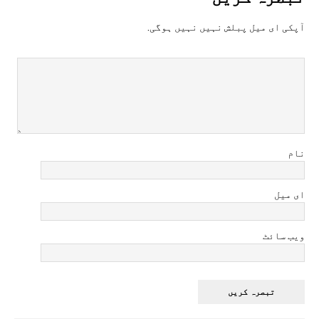
آپکی ای ميل پبلش نہيں نہيں ہوگی.
نام
ای میل
ویب سائٹ