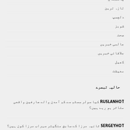
تازہ ترين
دلچسپ
شوبز
صحت
عالمی خبريں
علاقائی خبريں
کھيل
معيشت
حالیہ تبصرے
RUSLANHOT
کیا سولر سسٹم سے کم آمدن والے صارفین واقعی
متاثر ہو رہے ہیں؟
SERGEYHOT
ثانیہ مرزا کے سابق منگیتر سہراب مرزا کون ہیں؟