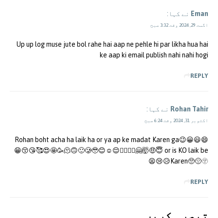
Eman
نے کہا:
اگست 29, 2024 وقت 3:32 صبح
Up up log muse jute bol rahe hai aap ne pehle hi par likha hua hai
ke aap ki email publish nahi nahi hogi
REPLY
Rohan Tahir
نے کہا:
اکتوبر 31, 2024 وقت 6:24 صبح
Rohan boht acha ha laik ha or ya ap ke madat Karen ga😉😀😃😄
😁😚😘🥰😍🤩🥳🫠🙃🙂🥲🥹😊☺️😌🙂‍↕️🙂‍↔️🤗🤯🤑😇 or is KO laik be
Karen🥺😔🫥😥😢😫
REPLY
تبصرہ کريں