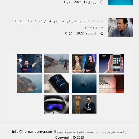
اپریل 15, 2025
1
عدالت نے پولیس کو عمران خان کو گرفتار کرنے
سے روک دیا
اگست 25, 2022
0
رابطہ کريں۔۔۔۔۔ جملہ حقوق محفوظ ہيں |
|
info@humaridunya.com
Copyright © 2025