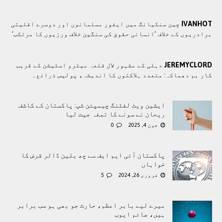
IVANHOT
چین سنکیانگ میں ایغور مسلمانوں اور دوسرے اقلیتی
برادريوں کے خلاف ’انسانی حقوق کی سنگین خلاف ورزیوں کا مرتکب‘
JEREMYCLORD
دہلی کے مشہور لال قلعہ میٹرو اسٹیشن کے قریب
کار بم دھماکہ: متعدد ہلاکتوں کا انديشہ، پولیس ذرائع۔
ایشین ویٹ لفٹنگ چیمپئن شپ: پاکستان کے کاشف
ریحان نے سونے کا تمغہ جیت لیا
جون 4, 2025
0
پاکستان آئی ایم ایف سے چھ بلین ڈالر قرض کا
خواہاں
فروری 26, 2024
5
میرے لیے بابر اعظم، حارث جو بھی ہو سب برابر
ہیں، صائم ایوب