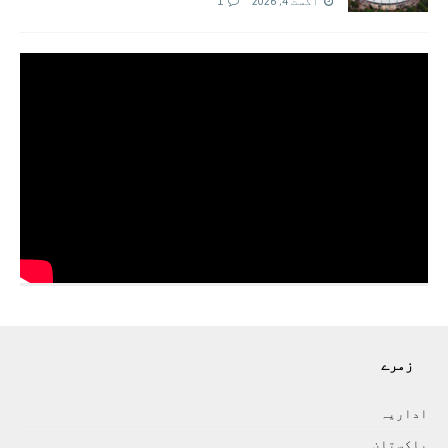
اگست 4, 2026
1
زمرے
اداريہ
پاکستان