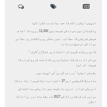
اسپیس ایکس راکٹ کا حصہ چاند سے ٹکرا گیا
پاکستان میں سونے کی قیمت میں 11,300 روپے کا اضافہ
فیصل قریشی کا مطالبہ: غیر ملکی پروڈکشنز پر مقامی
مواد کو ترجیح دی جائے
کامن ویلتھ گیمز کے اختتام پر کھلاڑی ‘لاپتہ’
سی ڈی اے نے کرکٹ اسٹیڈیم پر کام جلد شروع کرنے کا
فیصلہ کر لیا
مشرقی ایشیا ‘بے رحم گرمی’ کی لپیٹ میں
سام سنگ گلیکسی ایس 27 الٹرا سے ایک کیمرا ہٹا دے گا.
امریکی خزانہ نے ین مارکیٹ میں تاریخی مداخلت کی
مردوں کے کرکٹ ورلڈ کپ 2027 کے مقامات اور برانڈ کا
اعلان