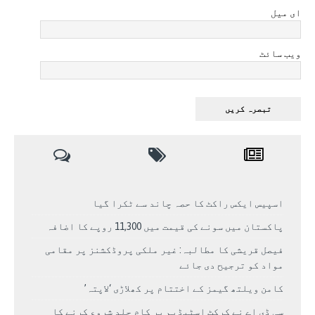
ای میل
ویب سائٹ
اسپیس ایکس راکٹ کا حصہ چاند سے ٹکرا گیا
پاکستان میں سونے کی قیمت میں 11,300 روپے کا اضافہ
فیصل قریشی کا مطالبہ: غیر ملکی پروڈکشنز پر مقامی
مواد کو ترجیح دی جائے
کامن ویلتھ گیمز کے اختتام پر کھلاڑی ‘لاپتہ’
سی ڈی اے نے کرکٹ اسٹیڈیم پر کام جلد شروع کرنے کا