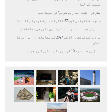
فیصلہ کر لیا
مشرقی ایشیا ‘بے رحم گرمی’ کی لپیٹ میں
سام سنگ گلیکسی ایس 27 الٹرا سے ایک کیمرا ہٹا دے گا.
امریکی خزانہ نے ین مارکیٹ میں تاریخی مداخلت کی
مردوں کے کرکٹ ورلڈ کپ 2027 کے مقامات اور برانڈ کا
اعلان
نرمل پُرجا سمیت 10 کوہ پیما براڈ پیک پر لاپتہ