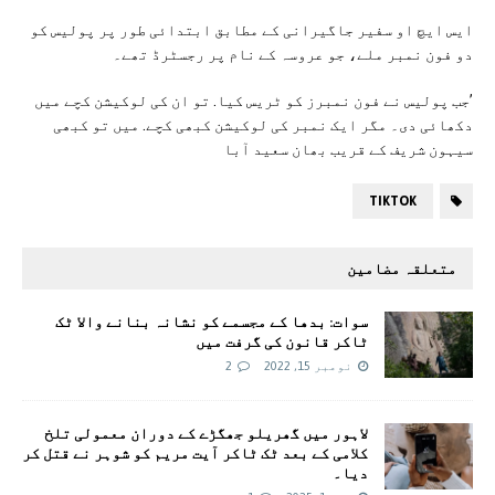
ایس ایچ او سفیر جاگیرانی کے مطابق ابتدائی طور پر پولیس کو
دو فون نمبر ملے، جو عروسہ کے نام پر رجسٹرڈ تھے۔
’جب پولیس نے فون نمبرز کو ٹریس کیا. تو ان کی لوکیشن کچے میں
دکھائی دی۔ مگر ایک نمبر کی لوکیشن کبھی کچے. میں تو کبھی
سیہون شریف کے قریب بھان سعید آبا
TIKTOK
متعلقہ مضامین
سوات: بدھا کے مجسمے کو نشانہ بنانے والا ٹک
ٹاکر قانون کی گرفت میں
نومبر 15, 2022
2
لاہور میں گھریلو جھگڑے کے دوران معمولی تلخ
کلامی کے بعد ٹک ٹاکر آیت مریم کو شوہر نے قتل کر
دیا۔