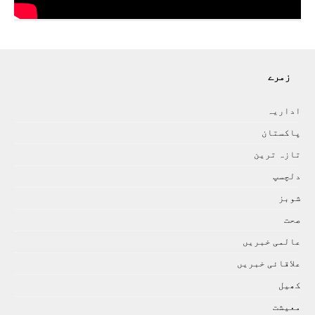
زمرے
اداريہ
پاکستان
تازہ ترين
دلچسپ
شوبز
صحت
عالمی خبريں
علاقائی خبريں
کھيل
معيشت