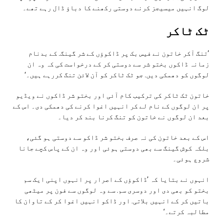
لوگ انہیں میسیجز کرنے دوستی رکھنے کا دباؤ ڈال رہے تھے۔
ٹک ٹاکر
’تنگ آکر خاتون نے فیس بک پر ڈاکوؤں کے شر گینگ. کے بدنام
زمانہ ڈاکوں بختو شر سے دوستی کر کے درخواست کی کہ وہ ان
لوگوں کو دھمکی دیں. جو ٹک ٹاکر کو آن لائن تنگ کررہے ہیں۔‘
خاتون ٹک ٹاکر کی ترکیب کام آئی اور بختو شر ڈاکوں نے ویڈیو
پر ان لوگوں کے نام لے کر انہیں اغوا کرنے کی دھمکی دی۔ اس کے
بعد ان لوگوں نے خاتون کو تنگ کرنا بند کر دیا۔
اس کے بعد خاتون کی نہ صرف بختو شر ڈاکو سے دوستی ہو گئی،
بلکہ کوش گینگ سے بھی دوستی ہوئی اور وہ ان کے پاس کچے جانا
شروع ہوئی۔
انہوں نے بتایا کہ ’ڈاکوؤں کے اصرار پر انہوں اپنی ایک سم
بختو کو بھی دی اور دوسری سم. سے وہ لوگوں سے فون پر میٹھی
باتیں کر کے انہیں بلاتی. اور ڈاکو انہیں اغوا کر کے تاوان کا
مطالبہ کرتے۔‘