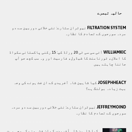
حالیہ تبصرے
FILTRATION SYSTEM
نیوٹران ستارے: نئی خلائی دوربین سے دو
مردہ سورجوں کے تصادم کا نظارہ
WILLIAMKIC
آئی سی سی ٹی 20 ورلڈ کپ: 15 رکنی پاکستانی سکواڈ
کا اعلان، ٹورنامنٹ کا شیڈول، فارمیٹ اور وہ سب کچھ جو آپ
جاننا چاہتے ہیں
JOSEPHHEACY
کیا شاہین شاہ آفریدی کے ان فٹ ہونے کی وجہ
بہت زیادہ بولنگ ہے؟
JEFFREYMOIND
نیوٹران ستارے: نئی خلائی دوربین سے دو مردہ
سورجوں کے تصادم کا نظارہ
کیا شاہین شاہ آفریدی کے ان فٹ ہونے کی وجہ بہت