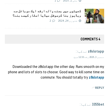
مئی 1, 2025
1
کھیتوں میں بسنے والے ارشد ایک موبائل سے
ویڈیوز بنا کرسوشل میڈیا اسٹار کیسے بنے؟
جنوری 24, 2024
2
4 COMMENTS
z8slotapp
نے کہا:
دسمبر 3, 2025 وقت 12:33 صبح
Downloaded the z8slotapp the other day. Runs smooth on my
phone and lots of slots to choose. Good way to kill some time on
commute. You should totally try
z8slotapp
REPLY
3355bet
نے کہا: