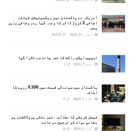
امريکہ نے پاکستان میں ویکسینیشن کیلئے
اضافی 2 کروڑ ڈالر کا وعدہ کیا ہے، وفاقی وزیر
صحت
جولائی 27, 2022
20,515
اسپیس ایکس راکٹ کا حصہ چاند سے ٹکرا گیا
اگست 7, 2026
1
پاکستان میں سونے کی قیمت میں 11,300 روپے کا
اضافہ
اگست 7, 2026
0
فیصل قریشی کا مطالبہ: غیر ملکی پروڈکشنز پر
مقامی مواد کو ترجیح دی جائے
اگست 5, 2026
0