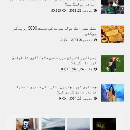
زیادہ بولنگ ہے؟
جولائی 22, 2022
30,263
ملک میں ایک تولہ سونے کی قیمت 5800 روپے کم
ہوگئی
ستمبر 8, 2023
0
ہسپانوی فٹ بال میں جنسی سکینڈلوں کا طوفان
اور انا کی ٹکر
اگست 24, 2023
0
جھانوی کپور جنوبی انڈیا کی فلموں سے کیا
فائدہ حاصل کریں گی؟
ستمبر 15, 2024
0