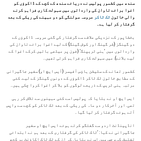
سندھ میں کشمور پولیس نے دریائے سندھ کے کچے کے ڈاکوؤں کو
اغوا برائے تاوان کی وارداتوں میں سہولت کاری فراہم کرنے
والی خاتون
ٹک ٹاکر
عروسہ سولنگی کو دو مہینے کی ریکی کے بعد
گرفتار کر لیا ہے۔
بخشاپور کے نزدیکی علاقے سے گرفتار کی گئی عروسہ ڈاکوؤں کے
دو گینگز (شر گینگ اور کوش گینگ) کے لیے اغوا برائے تاوان کی
وارداتوں میں ’ہنی ٹریپنگ‘ (فون پر میٹھی باتیں کرکے اغوا کے
لیے بلانے). میں سہولت کاری فراہم کرتی تھیں۔
کشمور تھانے کے سٹیشن ہاؤس آفیسر (آیس ایچ او) سفیر جاگیرانی
کے مطابق خاتون ٹک ٹاکر ڈاکوؤں کے دونوں گینگز کے لیے. کئی
مرتبہ ہنی ٹریپ کے ذریعے لوگوں کو بلا کر اغوا کروا چکی ہیں۔
ایس ایچ او نے بتایا کہ پولیس اسے کئی مہینوں سے تلاش کر رہی
تھی. اور آخرکار دو ماہ کی ریکی. کے بعد ٹک ٹاکر کو کچے سے واپس
آتے ہوئے گرفتار کر لیا گیا۔
انڈپینڈنٹ اردو سے گفتگو کرتے ہوئے ایس ایچ او سفیر
جاگیرانی نے کہا: ’ٹاک ٹاکر کی گرفتاری کے بعد ہم نے ابتدائی
تفتیش کی، جس میں اس نے بتایا. کہ ان کے ٹک ٹاک اکاؤنٹ پر کچھ