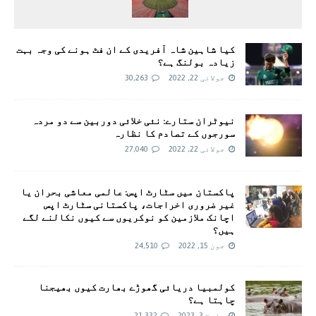
کیا شاہین شاہ آفریدی کے ان فٹ ہونے کی وجہ بہت
زیادہ بولنگ ہے؟
جولائی 22, 2022
30,263
نیوٹران ستارے: نئی خلائی دوربین سے دو مردہ
سورجوں کے تصادم کا نظارہ
جولائی 22, 2022
27,040
پاکستان میں سٹارٹ اپس: عالمی معاشی بحران یا
غیر ضروری اخراجات، پاکستانی سٹارٹ اپس
اچانک ملازمین کو نوکریوں سے کیوں نکالنے لگے
ہیں؟
جون 15, 2022
24,510
کولمبیا دریائی گھوڑے بھارت کیوں بھیجنا
چاہتا ہے؟
مارچ 3, 2023
21,332