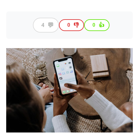
💬
4
👎
👍
0
0