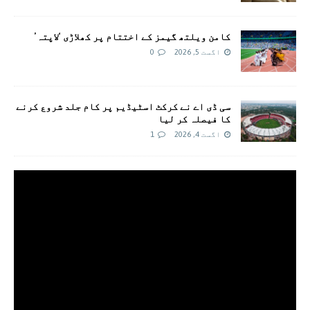
کامن ویلتھ گیمز کے اختتام پر کھلاڑی ‘لاپتہ’
اگست 5, 2026
0
سی ڈی اے نے کرکٹ اسٹیڈیم پر کام جلد شروع کرنے
کا فیصلہ کر لیا
اگست 4, 2026
1