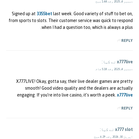
دسمبر 4, 2025 وقت 1:44 صبح
Signed up at
3355bet
last week. Good variety of stuff to bet on,
from sports to slots. Their customer service was quick to respond
when I had a question too, which is always a plus.
REPLY
x777live
نے کہا:
دسمبر 4, 2025 وقت 5:18 شام
X777LIVE! Okay, gotta say, their live dealer games are pretty
smooth! Good video quality and the dealers are actually
engaging. If you’re into live casino, it’s worth a peek.
x777live
REPLY
x777 slot
نے کہا:
اپریل 30, 2026 وقت 6:29 صبح