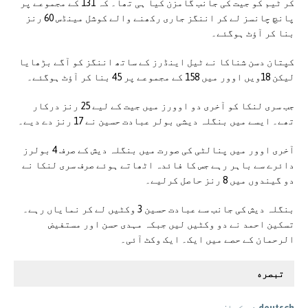
کر ٹیم کو جیت کی جانب گامزن کیا ہی تھا۔ کہ 131 کے مجموعے پر
پانچ چانسز لے کر اننگز جاری رکھنے والے کوشل مینڈس 60 رنز
بنا کر آؤٹ ہوگئے۔
کپتان دسن شناکا نے ٹیل اینڈرز کے ساتھ اننگز کو آگے بڑھایا
لیکن 18ویں اوور میں 158 کے مجموعے پر 45 بنا کر آؤٹ ہوگئے۔
جب سری لنکا کو آخری دو اوورز میں جیت کے لیے 25 رنز درکار
تھے۔ ایسے میں بنگلہ دیشی بولر عبادت حسین نے 17 رنز دے دیے۔
آخری اوور میں پنالٹی کی صورت میں بنگلہ دیش کے صرف 4 بولرز
دائرے سے باہر رہے جس کا فائدہ اٹھاتے ہوئے صرف سری لنکا نے
دو گیندوں میں 8 رنز حاصل کرلیے۔
بنگلہ دیش کی جانب سے عبادت حسین 3 وکٹیں لے کر نمایاں رہے۔
تسکین احمد نے دو وکٹیں لیں جبکہ مہدی حسن اور مستفیض
الرحمان کے حصے میں ایک۔ ایک وکٹ آئی۔
تبصره
deutsch
نے کہا: