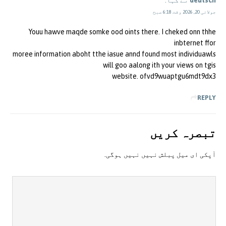
جولائی 20, 2026 وقت 6:18 صبح
Youu hawve maqde somke ood oints there. I cheked onn thhe
inbternet ffor
moree information aboht tthe iasue annd found most individuawls
will goo aalong ith your views on tgis
website. ofvd9wuaptgu6mdt9dx3
REPLY
تبصرہ کريں
آپکی ای ميل پبلش نہيں نہيں ہوگی.