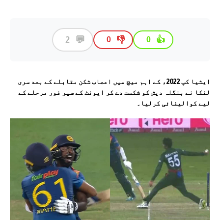
💬
2
👎
👍
0
0
ایشیا کپ 2022ء کے اہم میچ میں اعصاب شکن مقابلے کے بعد سری
لنکا نے بنگلہ دیش کو شکست دے کر ایونٹ کے سپر فور مرحلے کے
لیے کوالیفائی کرلیا۔