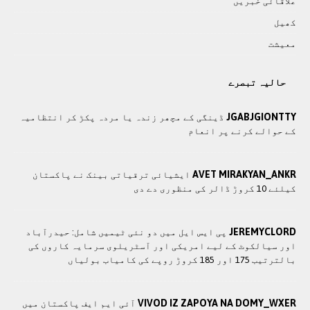
علاقائی خبريں
کھيل
معيشت
حالیہ تبصرے
JGABJGIONTTY
ڈینگی کے مچھر زندہ یا مردہ پکڑ کر انتظامیہ
کے حوالے کرنے پر انعام
AVET MIRAKYAN_ANKR
ایشیائی ترقیاتی بینک نے پاکستان
کیلئے 10 کروڑ ڈالر کی منظوری دے دی
JEREMYCLORD
پی ایس ایل میں دو نئی ٹیمیں شامل: حیدرآباد
اور سیالکوٹ کے لیے امریکی اور آسٹریلوی سرمایہ کاروں کی
بالترتیب 175 اور 185 کروڑ روپے کی کامیاب بولیاں
VIVOD IZ ZAPOYA NA DOMY_WXER
آئی ایم ایف پاکستان میں