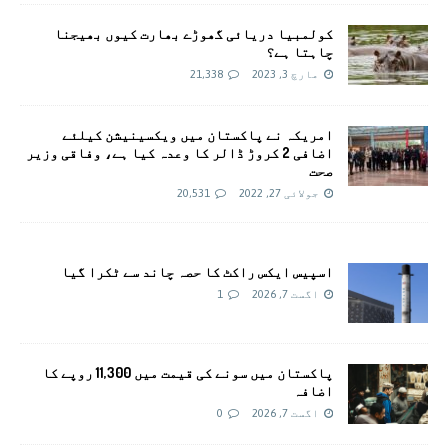
کولمبیا دریائی گھوڑے بھارت کیوں بھیجنا
چاہتا ہے؟
مارچ 3, 2023
21,338
امريکہ نے پاکستان میں ویکسینیشن کیلئے
اضافی 2 کروڑ ڈالر کا وعدہ کیا ہے، وفاقی وزیر
صحت
جولائی 27, 2022
20,531
اسپیس ایکس راکٹ کا حصہ چاند سے ٹکرا گیا
اگست 7, 2026
1
پاکستان میں سونے کی قیمت میں 11,300 روپے کا
اضافہ
اگست 7, 2026
0