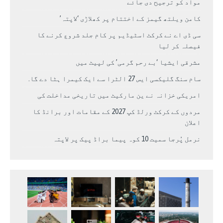
مواد کو ترجیح دی جائے
کامن ویلتھ گیمز کے اختتام پر کھلاڑی ‘لاپتہ’
سی ڈی اے نے کرکٹ اسٹیڈیم پر کام جلد شروع کرنے کا
فیصلہ کر لیا
مشرقی ایشیا ‘بے رحم گرمی’ کی لپیٹ میں
سام سنگ گلیکسی ایس 27 الٹرا سے ایک کیمرا ہٹا دے گا.
امریکی خزانہ نے ین مارکیٹ میں تاریخی مداخلت کی
مردوں کے کرکٹ ورلڈ کپ 2027 کے مقامات اور برانڈ کا
اعلان
نرمل پُرجا سمیت 10 کوہ پیما براڈ پیک پر لاپتہ