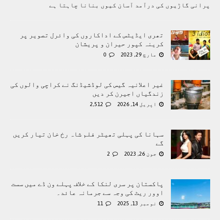
پرانی گاڑیوں کی درآمد آسان کیوں بنانا چاہتا ہے
تھری ایڈیٹس کے اداکاروں کی وائرل تصویر پر
کرینہ کپور حیران و پریشان
مارچ 29, 2023
0
غیر اعلانیہ گیس کی لوڈشیڈنگ نے کراچی والوں کی
زندگیاں اجیرن کر دیں
اپریل 14, 2026
2,512
سہانا کی پہلی تھیٹر فلم شاہ رخ خان تیار کریں
گے
جون 26, 2023
2
پاکستان پر سری لنکا کے خلاف پہلے ون ڈے میں سست
اوور ریٹ کی وجہ سے جرمانہ عائد۔
نومبر 13, 2025
11