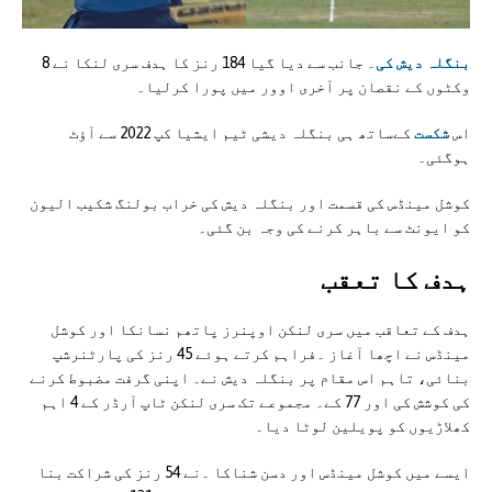
بنگلہ دیش کی
۔ جانب سے دیا گیا 184 رنز کا ہدف سری لنکا نے 8
وکٹوں کے نقصان پر آخری اوور میں پورا کرلیا۔
اس
شکست
کےساتھ ہی بنگلہ دیشی ٹیم ایشیا کپ 2022 سے آؤٹ
ہوگئی۔
کوشل مینڈس کی قسمت اور بنگلہ دیش کی خراب بولنگ شکیب الیون
کو ایونٹ سے باہر کرنے کی وجہ بن گئی۔
ہدف کا تعقب
ہدف کے تعاقب میں سری لنکن اوپنرز پاتھم نسانکا اور کوشل
مینڈس نے اچھا آغاز ۔فراہم کرتے ہوئے 45 رنز کی پارٹنرشپ
بنائی، تاہم اس مقام پر بنگلہ دیش نے۔ اپنی گرفت مضبوط کرنے
کی کوشش کی اور 77 کے۔ مجموعے تک سری لنکن ٹاپ آرڈر کے 4 اہم
کھلاڑیوں کو پویلین لوٹا دیا۔
ایسے میں کوشل مینڈس اور دسن شناکا ۔نے 54 رنز کی شراکت بنا