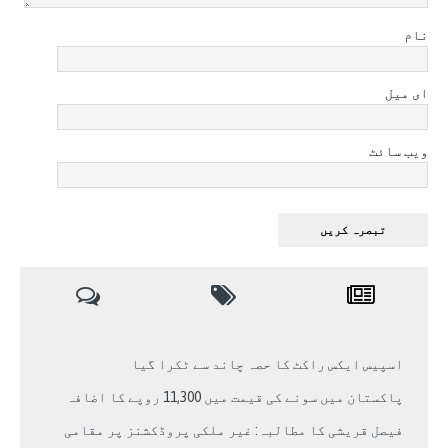
نام
ای میل
ویب سائٹ
اسپیس ایکس راکٹ کا حصہ چاند سے ٹکرا گیا
پاکستان میں سونے کی قیمت میں 11,300 روپے کا اضافہ
فیصل قریشی کا مطالبہ: غیر ملکی پروڈکشنز پر مقامی