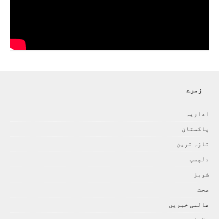
زمرے
اداريہ
پاکستان
تازہ ترين
دلچسپ
شوبز
صحت
عالمی خبريں