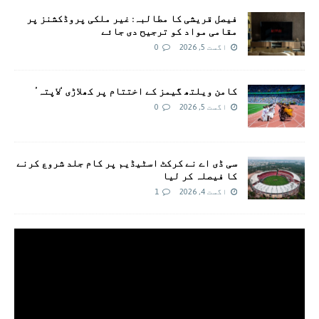
فیصل قریشی کا مطالبہ: غیر ملکی پروڈکشنز پر
مقامی مواد کو ترجیح دی جائے
اگست 5, 2026
0
کامن ویلتھ گیمز کے اختتام پر کھلاڑی ‘لاپتہ’
اگست 5, 2026
0
سی ڈی اے نے کرکٹ اسٹیڈیم پر کام جلد شروع کرنے
کا فیصلہ کر لیا
اگست 4, 2026
1