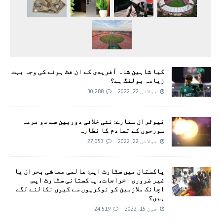
کیا شاہین شاہ آفریدی کے ان فٹ ہونے کی وجہ بہت
زیادہ بولنگ ہے؟
جولائی 22, 2022
30,288
نیوٹران ستارے: نئی خلائی دوربین سے دو مردہ
سورجوں کے تصادم کا نظارہ
جولائی 22, 2022
27,053
پاکستان میں سٹارٹ اپس: عالمی معاشی بحران یا
غیر ضروری اخراجات، پاکستانی سٹارٹ اپس
اچانک ملازمین کو نوکریوں سے کیوں نکالنے لگے
ہیں؟
جون 15, 2022
24,519