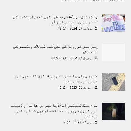
پاکستان میں 47 فیصد خواتین گھریلو تشدد کی
شکار ہیں، این سی ایچ آر
جولائی 17, 2024
48
چین میں کورونا کی نئی قسم کیخلاف ویکسین کی
آزمائش
اپریل 27, 2022
13,955
لاہور پولیس نے فرانسیسی خاتون کا کھویا ہوا
فون واپس دلوادیا
اپریل 16, 2025
1
سام سنگ گلیکسی اے 27 فائیو جی: شاندار ڈسپلے
اور ذہین فیچرز کے ساتھ صارفین کے لیے نئی
پیشکش
جون 26, 2026
2