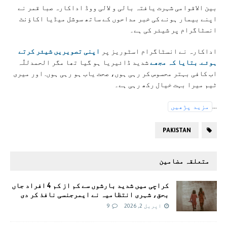
بین الاقوامی شہرت یافتہ بالی و لالی ووڈ اداکارہ صبا قمر نے
اپنے بیمار ہونے کی خبر مداحوں کے ساتھ سوشل میڈیا اکاؤنٹ
انسٹاگرام پر شیئر کی ہے۔
اداکارہ نے انسٹاگرام اسٹوریز پر
اپنی تصویریں شیئر کرتے
ہوئے. بتایا کہ مجھے
شدید ڈائیریا ہو گیا تھا مگر الحمدللّٰہ
اب کافی بہتر محسوس کر رہی ہوں، صحت یاب ہو رہی ہوں. اور میری
ٹیم میرا بہت خیال رکھ رہی ہے۔
...
مزید پڑھیں
PAKISTAN
متعلقہ مضامین
کراچی میں شدید بارشوں سے کم از کم 4 افراد جاں
بحق، شہری انتظامیہ نے ایمرجنسی نافذ کر دی
اپریل 2, 2026
9