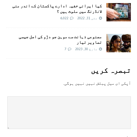
کيا ایرانی خفيہ ادارے پاکستان کے اندر منی
لانڈرنگ ميں ملوث ہيں ؟
مئی 31, 2022
6,022
مصنوعی ذہانت سے موہن جو دڑو کی اصل جیسی
تصاویر تیار
مارچ 30, 2023
7
تبصرہ کريں
آپکی ای ميل پبلش نہيں نہيں ہوگی.