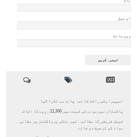
نام
ای میل
ویب سائٹ
اسپیس ایکس راکٹ کا حصہ چاند سے ٹکرا گیا
پاکستان میں سونے کی قیمت میں 11,300 روپے کا اضافہ
فیصل قریشی کا مطالبہ: غیر ملکی پروڈکشنز پر مقامی
مواد کو ترجیح دی جائے