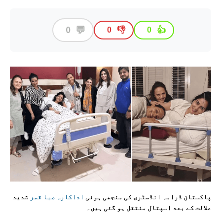
💬
0
👎
👍
0
0
پاکستان ڈرامہ انڈسٹری کی منجھی ہوئی
اداکارہ صبا قمر
شدید
علالت کے بعد اسپتال منتقل ہو گئی ہیں۔