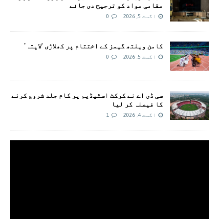
مقامی مواد کو ترجیح دی جائے
اگست 5, 2026
0
کامن ویلتھ گیمز کے اختتام پر کھلاڑی ‘لاپتہ’
اگست 5, 2026
0
سی ڈی اے نے کرکٹ اسٹیڈیم پر کام جلد شروع کرنے
کا فیصلہ کر لیا
اگست 4, 2026
1