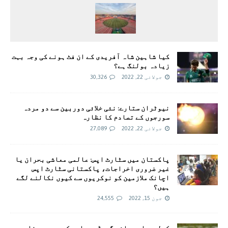
کیا شاہین شاہ آفریدی کے ان فٹ ہونے کی وجہ بہت
زیادہ بولنگ ہے؟
جولائی 22, 2022
30,326
نیوٹران ستارے: نئی خلائی دوربین سے دو مردہ
سورجوں کے تصادم کا نظارہ
جولائی 22, 2022
27,089
پاکستان میں سٹارٹ اپس: عالمی معاشی بحران یا
غیر ضروری اخراجات، پاکستانی سٹارٹ اپس
اچانک ملازمین کو نوکریوں سے کیوں نکالنے لگے
ہیں؟
جون 15, 2022
24,555
کولمبیا دریائی گھوڑے بھارت کیوں بھیجنا