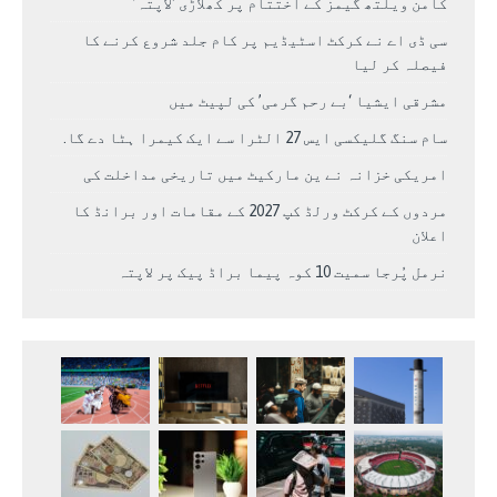
کامن ویلتھ گیمز کے اختتام پر کھلاڑی ‘لاپتہ’
سی ڈی اے نے کرکٹ اسٹیڈیم پر کام جلد شروع کرنے کا
فیصلہ کر لیا
مشرقی ایشیا ‘بے رحم گرمی’ کی لپیٹ میں
سام سنگ گلیکسی ایس 27 الٹرا سے ایک کیمرا ہٹا دے گا.
امریکی خزانہ نے ین مارکیٹ میں تاریخی مداخلت کی
مردوں کے کرکٹ ورلڈ کپ 2027 کے مقامات اور برانڈ کا
اعلان
نرمل پُرجا سمیت 10 کوہ پیما براڈ پیک پر لاپتہ