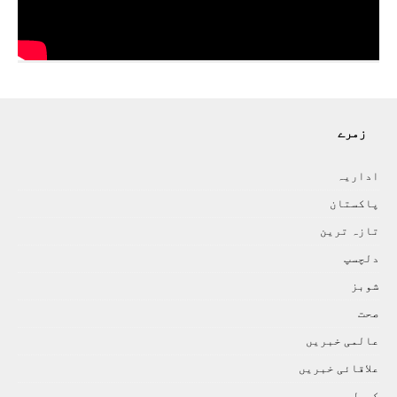
زمرے
اداريہ
پاکستان
تازہ ترين
دلچسپ
شوبز
صحت
عالمی خبريں
علاقائی خبريں
کھيل