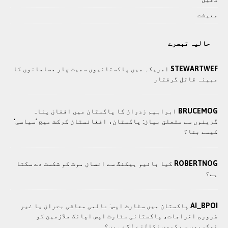
معيشت
حالیہ تبصرے
STEWARTWEF
امریکہ میں پاکستانیوں سمیت چار مسلمانوں کا
مبینہ قاتل گرفتار
BRUCEMOG
ابراہیم زدران کا پاکستان میں افغان پناہ
گزینوں سے متعلق بیان: پاکستان، افغانستان کرکٹ میچ ’سیاسی‘
کیسے بنا؟
ROBERTNOG
کیا بائیو ہیکنگ سے انسان موت کو شکست دے سکتا
ہے؟
AI_BPOI
پاکستان میں سٹارٹ اپس: عالمی معاشی بحران یا غیر
ضروری اخراجات، پاکستانی سٹارٹ اپس اچانک ملازمین کو
نوکریوں سے کیوں نکالنے لگے ہیں؟