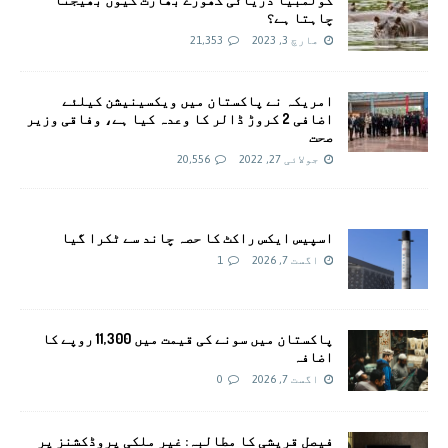
چاہتا ہے؟
مارچ 3, 2023
21,353
امريکہ نے پاکستان میں ویکسینیشن کیلئے
اضافی 2 کروڑ ڈالر کا وعدہ کیا ہے، وفاقی وزیر
صحت
جولائی 27, 2022
20,556
اسپیس ایکس راکٹ کا حصہ چاند سے ٹکرا گیا
اگست 7, 2026
1
پاکستان میں سونے کی قیمت میں 11,300 روپے کا
اضافہ
اگست 7, 2026
0
فیصل قریشی کا مطالبہ: غیر ملکی پروڈکشنز پر