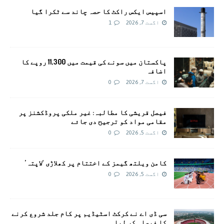
اسپیس ایکس راکٹ کا حصہ چاند سے ٹکرا گیا
اگست 7, 2026
1
پاکستان میں سونے کی قیمت میں 11,300 روپے کا
اضافہ
اگست 7, 2026
0
فیصل قریشی کا مطالبہ: غیر ملکی پروڈکشنز پر
مقامی مواد کو ترجیح دی جائے
اگست 5, 2026
0
کامن ویلتھ گیمز کے اختتام پر کھلاڑی ‘لاپتہ’
اگست 5, 2026
0
سی ڈی اے نے کرکٹ اسٹیڈیم پر کام جلد شروع کرنے
کا فیصلہ کر لیا