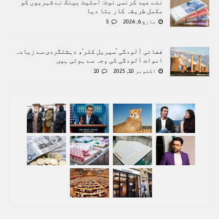
نئے عید کرنسی نوٹ: اسٹیٹ بینک نے شہریوں کو
مکمل طریقہ کار بتا دیا
مارچ 6, 2026
5
فضائی آلودگی ’سیریل کلر‘، دہشتگردی سے زیادہ
اموات آلودگی کی وجہ سے ہوتی ہیں
اکتوبر 10, 2025
10