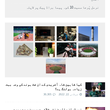
نرمل پُرجا سمیت 10 کوہ پیما براڈ پیک پر لاپتہ
کیا شاہین شاہ آفریدی کے ان فٹ ہونے کی وجہ بہت
زیادہ بولنگ ہے؟
جولائی 22, 2022
30,305
نیوٹران ستارے: نئی خلائی دوربین سے دو مردہ