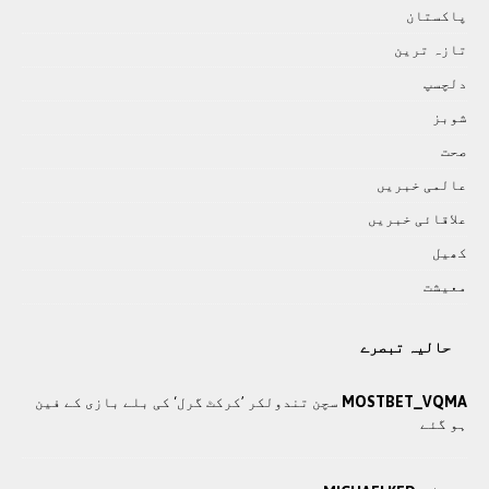
پاکستان
تازہ ترين
دلچسپ
شوبز
صحت
عالمی خبريں
علاقائی خبريں
کھيل
معيشت
حالیہ تبصرے
MOSTBET_VQMA
سچن تندولکر ’کرکٹ گرل‘ کی بلے بازی کے فین
ہو گئے