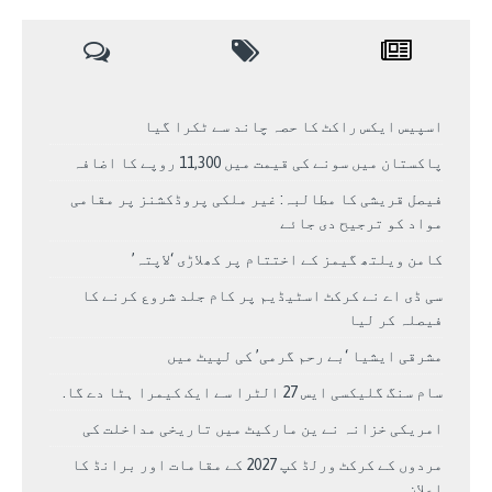
اسپیس ایکس راکٹ کا حصہ چاند سے ٹکرا گیا
پاکستان میں سونے کی قیمت میں 11,300 روپے کا اضافہ
فیصل قریشی کا مطالبہ: غیر ملکی پروڈکشنز پر مقامی
مواد کو ترجیح دی جائے
کامن ویلتھ گیمز کے اختتام پر کھلاڑی ‘لاپتہ’
سی ڈی اے نے کرکٹ اسٹیڈیم پر کام جلد شروع کرنے کا
فیصلہ کر لیا
مشرقی ایشیا ‘بے رحم گرمی’ کی لپیٹ میں
سام سنگ گلیکسی ایس 27 الٹرا سے ایک کیمرا ہٹا دے گا.
امریکی خزانہ نے ین مارکیٹ میں تاریخی مداخلت کی
مردوں کے کرکٹ ورلڈ کپ 2027 کے مقامات اور برانڈ کا
اعلان