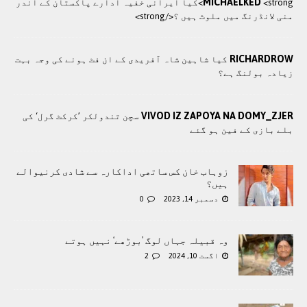
MICHAELKED
<strong>کيا ایرانی خفيہ ادارے پاکستان کے اندر
منی لانڈرنگ ميں ملوث ہيں ؟</strong>
RICHARDROW
کیا شاہین شاہ آفریدی کے ان فٹ ہونے کی وجہ بہت
زیادہ بولنگ ہے؟
VIVOD IZ ZAPOYA NA DOMY_ZJER
سچن تندولکر ’کرکٹ گرل‘ کی
بلے بازی کے فین ہو گئے
زوہاب خان کس ساتھی اداکارہ سے شادی کرنیوالے
ہیں؟
دسمبر 14, 2023
0
وہ قبیلہ جہاں لوگ ’بوڑھے‘ نہیں ہوتے
اگست 10, 2024
2