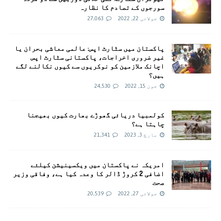
سورجوں کے تصادم کا نظارہ
جولائی 22, 2022
27,063
پاکستان میں سٹارٹ اپس: عالمی معاشی بحران یا
غیر ضروری اخراجات، پاکستانی سٹارٹ اپس
اچانک ملازمین کو نوکریوں سے کیوں نکالنے لگے
ہیں؟
جون 15, 2022
24,530
کولمبیا دریائی گھوڑے بھارت کیوں بھیجنا
چاہتا ہے؟
مارچ 3, 2023
21,341
امريکہ نے پاکستان میں ویکسینیشن کیلئے
اضافی 2 کروڑ ڈالر کا وعدہ کیا ہے، وفاقی وزیر
صحت
جولائی 27, 2022
20,539