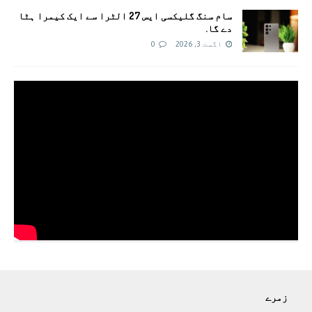
سام سنگ گلیکسی ایس 27 الٹرا سے ایک کیمرا ہٹا
دے گا.
اگست 3, 2026
0
زمرے