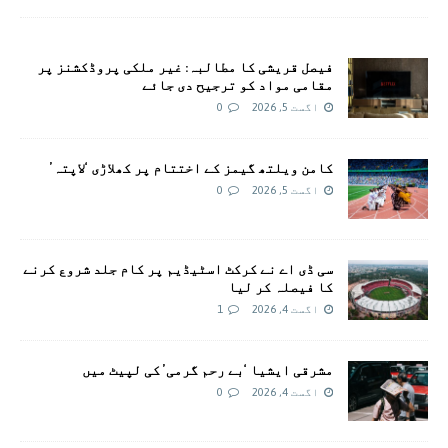
فیصل قریشی کا مطالبہ: غیر ملکی پروڈکشنز پر
مقامی مواد کو ترجیح دی جائے
اگست 5, 2026
0
کامن ویلتھ گیمز کے اختتام پر کھلاڑی ‘لاپتہ’
اگست 5, 2026
0
سی ڈی اے نے کرکٹ اسٹیڈیم پر کام جلد شروع کرنے
کا فیصلہ کر لیا
اگست 4, 2026
1
مشرقی ایشیا ‘بے رحم گرمی’ کی لپیٹ میں
اگست 4, 2026
0