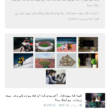
بتا دیا
زلزلے کے بعد دھماکہ: جاپان کے شاپنگ مال میں تباہی
کی اندرونی داستان
کیا شاہین شاہ آفریدی کے ان فٹ ہونے کی وجہ بہت
زیادہ بولنگ ہے؟
جولائی 22, 2022
30,229