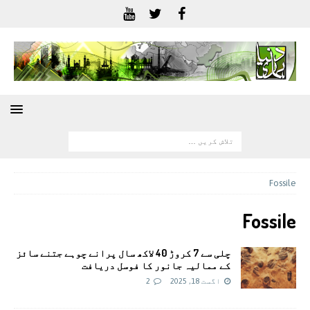
Fossile
Fossile
چلی سے 7 کروڑ 40 لاکھ سال پرانے چوہے جتنے سائز
کے ممالیہ جانور کا فوسل دریافت
اگست 18, 2025
2