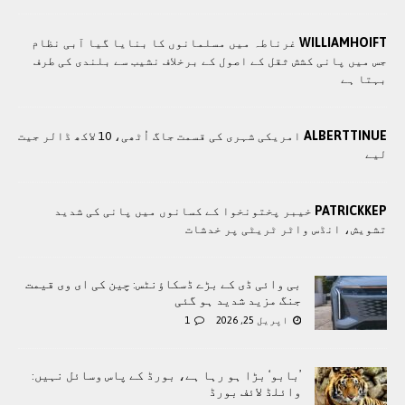
WILLIAMHOIFT
غرناطہ میں مسلمانوں کا بنایا گیا آبی نظام
جس میں پانی کشش ثقل کے اصول کے برخلاف نشیب سے بلندی کی طرف
بہتا ہے
ALBERTTINUE
امریکی شہری کی قسمت جاگ اُٹھی، 10 لاکھ ڈالر جیت
لیے
PATRICKKEP
خیبر پختونخوا کے کسانوں میں پانی کی شدید
تشویش، انڈس واٹر ٹریٹی پر خدشات
بی وائی ڈی کے بڑے ڈسکاؤنٹس: چین کی ای وی قیمت
جنگ مزید شدید ہو گئی
اپریل 25, 2026
1
’بابو‘ بڑا ہو رہا ہے، بورڈ کے پاس وسائل نہیں:
وائلڈ لائف بورڈ