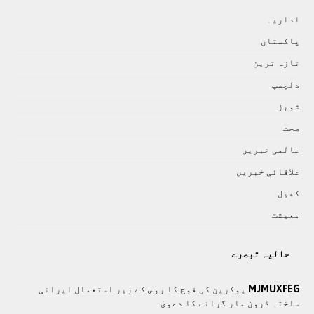
اداريہ
پاکستان
تازہ ترين
دلچسپ
شوبز
صحت
عالمی خبريں
علاقائی خبريں
کھيل
معيشت
حالیہ تبصرے
MJMUXFEG
یوکرین کی فوج کا روس کے زیر استعمال ایرانی
ساختہ ڈرون مار گرانے کا دعویٰ