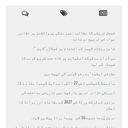
فیصل قریشی کا مطالبہ: غیر ملکی پروڈکشنز پر مقامی
مواد کو ترجیح دی جائے
کامن ویلتھ گیمز کے اختتام پر کھلاڑی ‘لاپتہ’
سی ڈی اے نے کرکٹ اسٹیڈیم پر کام جلد شروع کرنے کا
فیصلہ کر لیا
مشرقی ایشیا ‘بے رحم گرمی’ کی لپیٹ میں
سام سنگ گلیکسی ایس 27 الٹرا سے ایک کیمرا ہٹا دے گا.
امریکی خزانہ نے ین مارکیٹ میں تاریخی مداخلت کی
مردوں کے کرکٹ ورلڈ کپ 2027 کے مقامات اور برانڈ کا
اعلان
نرمل پُرجا سمیت 10 کوہ پیما براڈ پیک پر لاپتہ
وفاقی بورڈ نے نویں جماعت کے نتائج چیک کرنے کا طریقہ