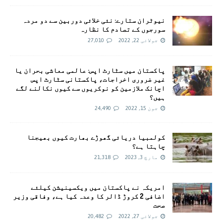
نیوٹران ستارے: نئی خلائی دوربین سے دو مردہ
سورجوں کے تصادم کا نظارہ
جولائی 22, 2022
27,010
پاکستان میں سٹارٹ اپس: عالمی معاشی بحران یا
غیر ضروری اخراجات، پاکستانی سٹارٹ اپس
اچانک ملازمین کو نوکریوں سے کیوں نکالنے لگے
ہیں؟
جون 15, 2022
24,490
کولمبیا دریائی گھوڑے بھارت کیوں بھیجنا
چاہتا ہے؟
مارچ 3, 2023
21,318
امريکہ نے پاکستان میں ویکسینیشن کیلئے
اضافی 2 کروڑ ڈالر کا وعدہ کیا ہے، وفاقی وزیر
صحت
جولائی 27, 2022
20,482