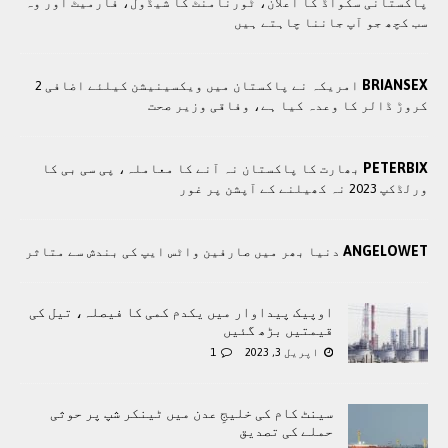
پاکستانی سکواڈ کا اعلان، ٹورنامنٹ کا شیڈول، فارمیٹ اور وہ
سب کچھ جو آپ جاننا چاہتے ہیں
BRIANSEX
امريکہ نے پاکستان میں ویکسینیشن کیلئے اضافی 2
کروڑ ڈالر کا وعدہ کیا ہے، وفاقی وزیر صحت
PETERBIX
بھارت کا پاکستان نہ آنے کا معاملہ، پی سی بی کا
ورلڈکپ 2023 نہ کھیلنے کے آپشن پر غور
ANGELOWET
دنیا بھر میں صارفین واٹس ایپ کی بندش سے متاثر
اوپیک پیداوار میں یکدم کمی کا فیصلہ، تیل کی
قیمتیں بڑھ گئیں
اپریل 3, 2023
1
سینٹ کام کی خلیجِ عدن میں ٹینکر شپ پر حوثی
حملے کی تصدیق