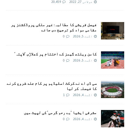
جولائی 27, 2022
20,459
فیصل قریشی کا مطالبہ: غیر ملکی پروڈکشنز پر
مقامی مواد کو ترجیح دی جائے
اگست 5, 2026
0
کامن ویلتھ گیمز کے اختتام پر کھلاڑی ‘لاپتہ’
اگست 5, 2026
0
سی ڈی اے نے کرکٹ اسٹیڈیم پر کام جلد شروع کرنے
کا فیصلہ کر لیا
اگست 4, 2026
1
مشرقی ایشیا ‘بے رحم گرمی’ کی لپیٹ میں
اگست 4, 2026
0