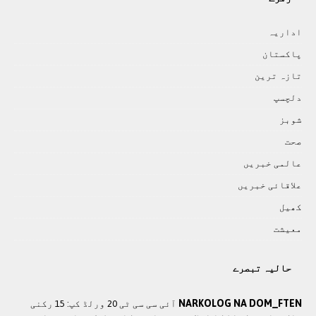
اداريہ
پاکستان
تازہ ترين
دلچسپ
شوبز
صحت
عالمی خبريں
علاقائی خبريں
کھيل
معيشت
حالیہ تبصرے
NARKOLOG NA DOM_FTEN
آئی سی سی ٹی 20 ورلڈ کپ: 15 رکنی