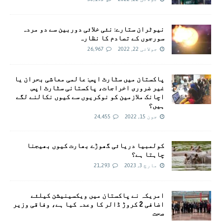
نیوٹران ستارے: نئی خلائی دوربین سے دو مردہ
سورجوں کے تصادم کا نظارہ
جولائی 22, 2022
26,967
پاکستان میں سٹارٹ اپس: عالمی معاشی بحران یا
غیر ضروری اخراجات، پاکستانی سٹارٹ اپس
اچانک ملازمین کو نوکریوں سے کیوں نکالنے لگے
ہیں؟
جون 15, 2022
24,455
کولمبیا دریائی گھوڑے بھارت کیوں بھیجنا
چاہتا ہے؟
مارچ 3, 2023
21,293
امريکہ نے پاکستان میں ویکسینیشن کیلئے
اضافی 2 کروڑ ڈالر کا وعدہ کیا ہے، وفاقی وزیر
صحت