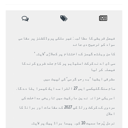
فیصل قریشی کا مطالبہ: غیر ملکی پروڈکشنز پر مقامی
مواد کو ترجیح دی جائے
کامن ویلتھ گیمز کے اختتام پر کھلاڑی ‘لاپتہ’
سی ڈی اے نے کرکٹ اسٹیڈیم پر کام جلد شروع کرنے کا
فیصلہ کر لیا
مشرقی ایشیا ‘بے رحم گرمی’ کی لپیٹ میں
سام سنگ گلیکسی ایس 27 الٹرا سے ایک کیمرا ہٹا دے گا.
امریکی خزانہ نے ین مارکیٹ میں تاریخی مداخلت کی
مردوں کے کرکٹ ورلڈ کپ 2027 کے مقامات اور برانڈ کا
اعلان
نرمل پُرجا سمیت 10 کوہ پیما براڈ پیک پر لاپتہ