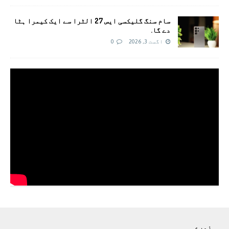
سام سنگ گلیکسی ایس 27 الٹرا سے ایک کیمرا ہٹا
دے گا.
اگست 3, 2026
0
زمرے