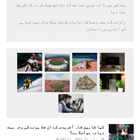
وفاقی بورڈ نے نویں جماعت کے نتائج چیک کرنے کا طریقہ
بتا دیا
زلزلے کے بعد دھماکہ: جاپان کے شاپنگ مال میں تباہی
کی اندرونی داستان
کیا شاہین شاہ آفریدی کے ان فٹ ہونے کی وجہ بہت
زیادہ بولنگ ہے؟
جولائی 22, 2022
30,193