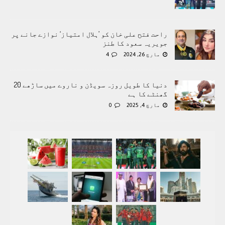
راحت فتح علی خان کو ’ہلال امتیاز‘ نوازے جانے پر
جویریہ سعود کا طنز
مارچ 26, 2024
4
دنیا کا طویل روزہ سویڈن و ناروے میں ساڑھے 20
گھنٹے کا ہے
مارچ 4, 2025
0