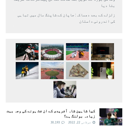
بتا دیا
زلزلے کے بعد دھماکہ: جاپان کے شاپنگ مال میں تباہی
کی اندرونی داستان
کیا شاہین شاہ آفریدی کے ان فٹ ہونے کی وجہ بہت
زیادہ بولنگ ہے؟
جولائی 22, 2022
30,193