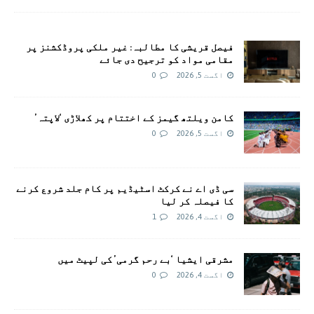
فیصل قریشی کا مطالبہ: غیر ملکی پروڈکشنز پر
مقامی مواد کو ترجیح دی جائے
اگست 5, 2026
0
کامن ویلتھ گیمز کے اختتام پر کھلاڑی ‘لاپتہ’
اگست 5, 2026
0
سی ڈی اے نے کرکٹ اسٹیڈیم پر کام جلد شروع کرنے
کا فیصلہ کر لیا
اگست 4, 2026
1
مشرقی ایشیا ‘بے رحم گرمی’ کی لپیٹ میں
اگست 4, 2026
0