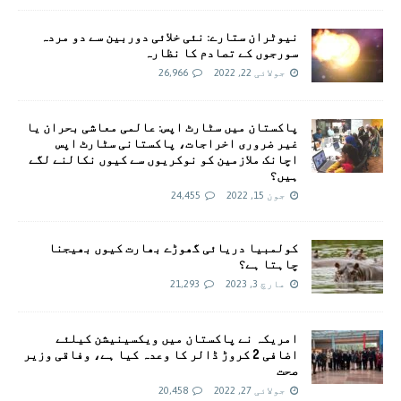
نیوٹران ستارے: نئی خلائی دوربین سے دو مردہ
سورجوں کے تصادم کا نظارہ
جولائی 22, 2022
26,966
پاکستان میں سٹارٹ اپس: عالمی معاشی بحران یا
غیر ضروری اخراجات، پاکستانی سٹارٹ اپس
اچانک ملازمین کو نوکریوں سے کیوں نکالنے لگے
ہیں؟
جون 15, 2022
24,455
کولمبیا دریائی گھوڑے بھارت کیوں بھیجنا
چاہتا ہے؟
مارچ 3, 2023
21,293
امريکہ نے پاکستان میں ویکسینیشن کیلئے
اضافی 2 کروڑ ڈالر کا وعدہ کیا ہے، وفاقی وزیر
صحت
جولائی 27, 2022
20,458