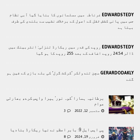
EDWARDSTEDY
غرناطہ میں مسلمانوں کا بنایا گیا آبی نظام
جس میں پانی کشش ثقل کے اصول کے برخلاف نشیب سے بلندی کی طرف
بہتا ہے
EDWARDSTEDY
روپے کی قدر میں ریکارڈ تنزلی: انٹربینک میں
ڈالر 24.54 روپے اضافے کے بعد 255 روپے کا ہو گیا
GERARDODAKLY
سچن تندولکر ’کرکٹ گرل‘ کی بلے بازی کے فین ہو
گئے
برطانیہ ہمارا ‘کوہ نور‘ ہیرا واپس کرے، بھارتی
عوام
ستمبر 12, 2022
3
پی ایس ایل 9: بابر اعظم نے نیا ریکارڈ بنادیا
فروری 19, 2024
8