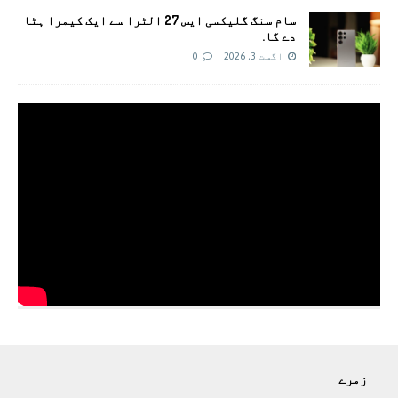
سام سنگ گلیکسی ایس 27 الٹرا سے ایک کیمرا ہٹا
دے گا.
اگست 3, 2026
0
زمرے