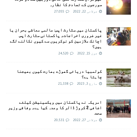
سورجوں کے تصادم کا نظارہ
جولائی 22, 2022
27,055
پاکستان میں سٹارٹ اپس: عالمی معاشی بحران یا
غیر ضروری اخراجات، پاکستانی سٹارٹ اپس
اچانک ملازمین کو نوکریوں سے کیوں نکالنے لگے
ہیں؟
جون 15, 2022
24,520
کولمبیا دریائی گھوڑے بھارت کیوں بھیجنا
چاہتا ہے؟
مارچ 3, 2023
21,338
امريکہ نے پاکستان میں ویکسینیشن کیلئے
اضافی 2 کروڑ ڈالر کا وعدہ کیا ہے، وفاقی وزیر
صحت
جولائی 27, 2022
20,531