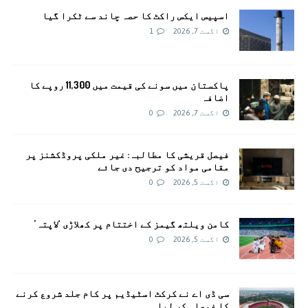
اسپیس ایکس راکٹ کا حصہ چاند سے ٹکرا گیا
اگست 7, 2026
1
پاکستان میں سونے کی قیمت میں 11,300 روپے کا
اضافہ
اگست 7, 2026
0
فیصل قریشی کا مطالبہ: غیر ملکی پروڈکشنز پر
مقامی مواد کو ترجیح دی جائے
اگست 5, 2026
0
کامن ویلتھ گیمز کے اختتام پر کھلاڑی ‘لاپتہ’
اگست 5, 2026
0
سی ڈی اے نے کرکٹ اسٹیڈیم پر کام جلد شروع کرنے
کا فیصلہ کر لیا