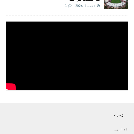
اگست 4, 2026
1
زمرے
اداريہ