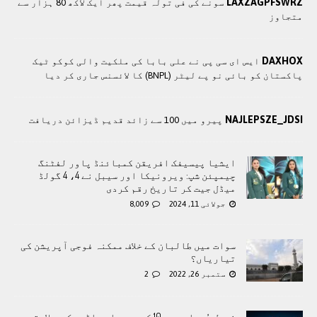
LAXZAGPFSWRZ
سونے کی فی تولہ قیمت پھر ایک لاکھ 80 ہزار سے
متجاوز
DAXHOX
ایس ای سی پی نے علی بابا کی ملکیت والی کوکو ٹیک
پاکستان کو بائی نو پے لیٹر (BNPL) کا لائسنس جاری کر دیا
NAJLEPSZE_JDSI
پیرو میں 100 سے زائد قدیم ڈیزائن دریافت
ایشیا پیسیفک افریقن کمبائنڈ پاور لفٹنگ
چیمپئن شپ: ویرونیکا اور سیبل نے 4، 4 گولڈ
میڈل جیت کر تاریخ رقم کردی
جولائی 11, 2024
8,009
سوات میں طالبان کے خلاف ممکنہ فوجی آپریشن کی
تیاریاں؟
ستمبر 26, 2022
2
نرمل پُرجا سمیت 10 کوہ پیما براڈ پیک پر لاپتہ