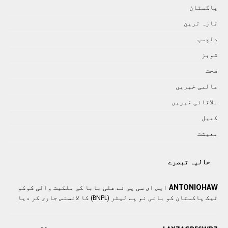
پاکستان
تازہ ترين
دلچسپ
شوبز
صحت
عالمی خبريں
علاقائی خبريں
کھيل
معيشت
حالیہ تبصرے
ANTONIOHAW
ایس ای سی پی نے علی بابا کی ملکیت والی کوکو
ٹیک پاکستان کو بائی نو پے لیٹر (BNPL) کا لائسنس جاری کر دیا