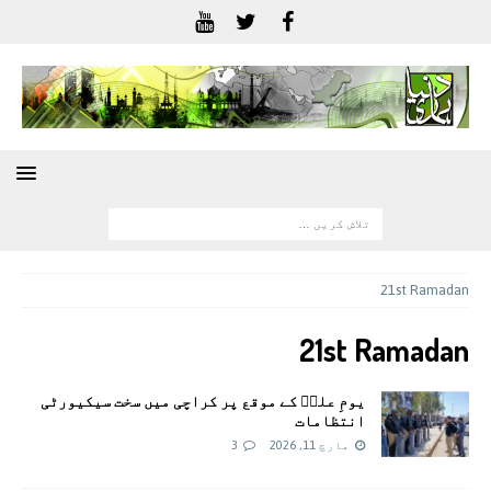
21st Ramadan
21st Ramadan
یومِ علیؓ کے موقع پر کراچی میں سخت سیکیورٹی
انتظامات
مارچ 11, 2026
3