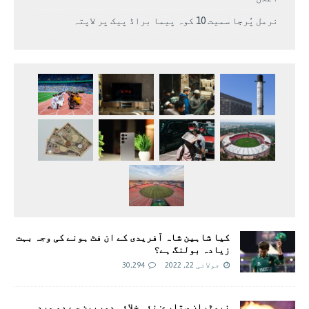
نرمل پُرجا سمیت 10 کوہ پیما براڈ پیک پر لاپتہ
کیا شاہین شاہ آفریدی کے ان فٹ ہونے کی وجہ بہت
زیادہ بولنگ ہے؟
جولائی 22, 2022
30,294
نیوٹران ستارے: نئی خلائی دوربین سے دو مردہ