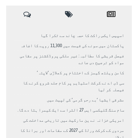
اسپیس ایکس راکٹ کا حصہ چاند سے ٹکرا گیا
پاکستان میں سونے کی قیمت میں 11,300 روپے کا اضافہ
فیصل قریشی کا مطالبہ: غیر ملکی پروڈکشنز پر مقامی
مواد کو ترجیح دی جائے
کامن ویلتھ گیمز کے اختتام پر کھلاڑی ‘لاپتہ’
سی ڈی اے نے کرکٹ اسٹیڈیم پر کام جلد شروع کرنے کا
فیصلہ کر لیا
مشرقی ایشیا ‘بے رحم گرمی’ کی لپیٹ میں
سام سنگ گلیکسی ایس 27 الٹرا سے ایک کیمرا ہٹا دے گا.
امریکی خزانہ نے ین مارکیٹ میں تاریخی مداخلت کی
مردوں کے کرکٹ ورلڈ کپ 2027 کے مقامات اور برانڈ کا
اعلان