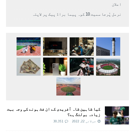
اعلان
نرمل پُرجا سمیت 10 کوہ پیما براڈ پیک پر لاپتہ
کیا شاہین شاہ آفریدی کے ان فٹ ہونے کی وجہ بہت
زیادہ بولنگ ہے؟
جولائی 22, 2022
30,351