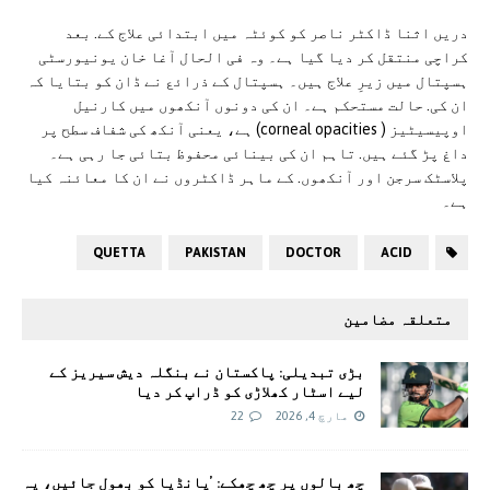
دریں اثنا ڈاکٹر ناصر کو کوئٹہ میں ابتدائی علاج کے. بعد
کراچی منتقل کر دیا گیا ہے۔ وہ فی الحال آغا خان یونیورسٹی
ہسپتال میں زیرِ علاج ہیں۔ ہسپتال کے ذرائع نے ڈان کو بتایا کہ
ان کی. حالت مستحکم ہے۔ ان کی دونوں آنکھوں میں کارنیل
اوپیسیٹیز ( corneal opacities) ہے، یعنی آنکھ کی شفاف سطح پر
داغ پڑ گئے ہیں. تاہم ان کی بینائی محفوظ بتائی جا رہی ہے۔
پلاسٹک سرجن اور آنکھوں. کے ماہر ڈاکٹروں نے ان کا معائنہ کیا
ہے۔
QUETTA
PAKISTAN
DOCTOR
ACID
متعلقہ مضامین
بڑی تبدیلی: پاکستان نے بنگلہ دیش سیریز کے
لیے اسٹار کھلاڑی کو ڈراپ کر دیا
مارچ 4, 2026
22
چھ بالوں پر چھ چھکے: ’پانڈیا کو بھول جائیں، یہ