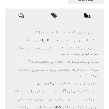
اسپیس ایکس راکٹ کا حصہ چاند سے ٹکرا گیا
پاکستان میں سونے کی قیمت میں 11,300 روپے کا اضافہ
فیصل قریشی کا مطالبہ: غیر ملکی پروڈکشنز پر مقامی
مواد کو ترجیح دی جائے
کامن ویلتھ گیمز کے اختتام پر کھلاڑی ‘لاپتہ’
سی ڈی اے نے کرکٹ اسٹیڈیم پر کام جلد شروع کرنے کا
فیصلہ کر لیا
مشرقی ایشیا ‘بے رحم گرمی’ کی لپیٹ میں
سام سنگ گلیکسی ایس 27 الٹرا سے ایک کیمرا ہٹا دے گا.
امریکی خزانہ نے ین مارکیٹ میں تاریخی مداخلت کی
مردوں کے کرکٹ ورلڈ کپ 2027 کے مقامات اور برانڈ کا