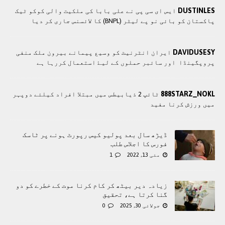
DUSTINLES
ایس ای سی پی نے علی بابا کی ملکیت والی کوکو ٹیک
پاکستان کو بائی نو پے لیٹر (BNPL) کا لائسنس جاری کر دیا
DAVIDUSESY
ايران انٹرنيٹ کو وسيع پيمانے بيرون ملک منفی
پروپگينڈا اور سائبر حملوں کے ليۓ استعمال کررہا ہے
888STARZ_NOKL
ٹائپ 2 ذیابیطس میں مبتلا افراد کیلئے دوپہر
میں ورزش کرنا مفید
ڈيڑھ سال بعد پولیو کیس رپورٹ ہونے پر ٹاسک
فورس کا اجلاس طلب
مئی 13, 2022
1
زیادہ دیر بیٹھ کر کام کرنا موت کے خطرے کو دو
گنا کرتا ہے، تحقیق
جولائی 30, 2025
0