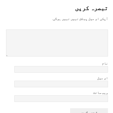
تبصرہ کريں
آپکی ای ميل پبلش نہيں نہيں ہوگی.
نام
ای میل
ویب سائٹ