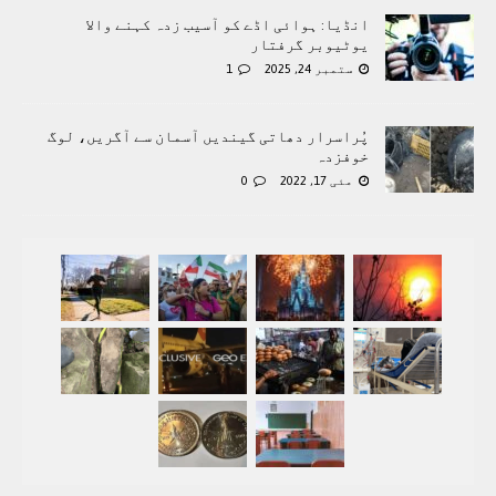
انڈیا: ہوائی اڈے کو آسیب زدہ کہنے والا
یوٹیوبر گرفتار
ستمبر 24, 2025
1
پُراسرار دھاتی گیندیں آسمان سے آگریں، لوگ
خوفزدہ
مئی 17, 2022
0