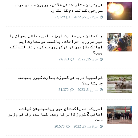
نیوٹران ستارے: نئی خلائی دوربین سے دو مردہ
سورجوں کے تصادم کا نظارہ
جولائی 22, 2022
27,129
پاکستان میں سٹارٹ اپس: عالمی معاشی بحران یا
غیر ضروری اخراجات، پاکستانی سٹارٹ اپس
اچانک ملازمین کو نوکریوں سے کیوں نکالنے لگے
ہیں؟
جون 15, 2022
24,583
کولمبیا دریائی گھوڑے بھارت کیوں بھیجنا
چاہتا ہے؟
مارچ 3, 2023
21,370
امريکہ نے پاکستان میں ویکسینیشن کیلئے
اضافی 2 کروڑ ڈالر کا وعدہ کیا ہے، وفاقی وزیر
صحت
جولائی 27, 2022
20,570