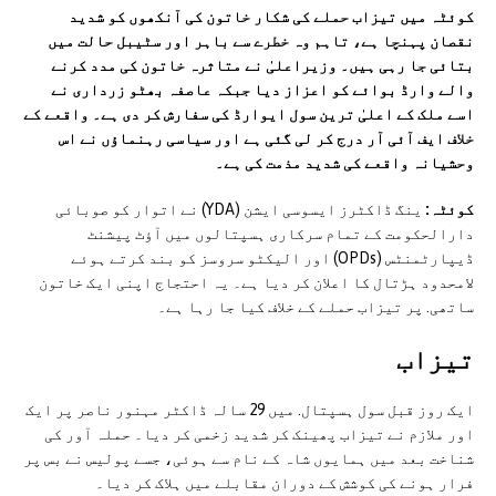
کوئٹہ میں تیزاب حملے کی شکار خاتون کی آنکھوں کو شدید
نقصان پہنچا ہے، تاہم وہ خطرے سے باہر اور سٹیبل حالت میں
بتائی جا رہی ہیں۔ وزیراعلیٰ نے متاثرہ خاتون کی مدد کرنے
والے وارڈ بوائے کو اعزاز دیا جبکہ عاصفہ بھٹو زرداری نے
اسے ملک کے اعلیٰ ترین سول ایوارڈ کی سفارش کر دی ہے۔ واقعے کے
خلاف ایف آئی آر درج کر لی گئی ہے اور سیاسی رہنماؤں نے اس
وحشیانہ واقعے کی شدید مذمت کی ہے۔
کوئٹہ:
ینگ ڈاکٹرز ایسوسی ایشن (YDA) نے اتوار کو صوبائی
دارالحکومت کے تمام سرکاری ہسپتالوں میں آؤٹ پیشنٹ
ڈیپارٹمنٹس (OPDs) اور الیکٹو سروسز کو بند کرتے ہوئے
لامحدود ہڑتال کا اعلان کر دیا ہے۔ یہ احتجاج اپنی ایک خاتون
ساتھی. پر تیزاب حملے کے خلاف کیا جا رہا ہے۔
تیزاب
ایک روز قبل سول ہسپتال. میں 29 سالہ ڈاکٹر مہنور ناصر پر ایک
اور ملازم نے تیزاب پھینک کر شدید زخمی کر دیا۔ حملہ آور کی
شناخت بعد میں ہمایوں شاہ کے نام سے ہوئی، جسے پولیس نے بس پر
فرار ہونے کی کوشش کے دوران مقابلے میں ہلاک کر دیا۔