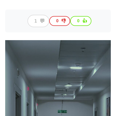
💬
1
👎
👍
0
0