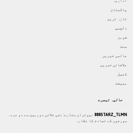
اداريہ
پاکستان
تازہ ترين
دلچسپ
شوبز
صحت
عالمی خبريں
علاقائی خبريں
کھيل
معيشت
حالیہ تبصرے
888STARZ_TLMN
نیوٹران ستارے: نئی خلائی دوربین سے دو مردہ
سورجوں کے تصادم کا نظارہ