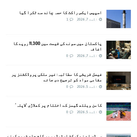
اسپیس ایکس راکٹ کا حصہ چاند سے ٹکرا گیا
اگست 7, 2026
1
پاکستان میں سونے کی قیمت میں 11,300 روپے کا
اضافہ
اگست 7, 2026
0
فیصل قریشی کا مطالبہ: غیر ملکی پروڈکشنز پر
مقامی مواد کو ترجیح دی جائے
اگست 5, 2026
0
کامن ویلتھ گیمز کے اختتام پر کھلاڑی ‘لاپتہ’
اگست 5, 2026
0
سی ڈی اے نے کرکٹ اسٹیڈیم پر کام جلد شروع کرنے